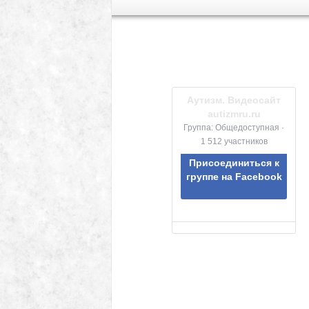
Аутизм. Видеосайт
autizmru.ru
Группа: Общедоступная ·
1 512 участников
Присоединиться к
группе на Facebook