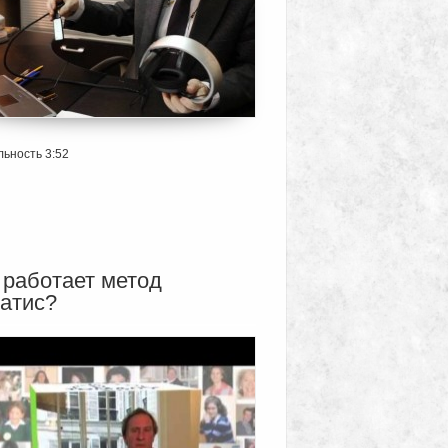
ьность 3:52
 работает метод
атис?