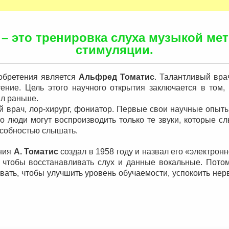
 – это тренировка слуха музыкой ме
стимуляции.
зобретения является
Альфред Томатис
. Талантливый вра
ение. Цель этого научного открытия заключается в том,
ал раньше.
 врач, лор-хирург, фониатор. Первые свои научные опыты
о люди могут воспроизводить только те звуки, которые с
особностью слышать.
ения
А. Томатис
создал в 1958 году и назвал его «электрон
, чтобы восстанавливать слух и данные вокальные. Пото
овать, чтобы улучшить уровень обучаемости, успокоить нер