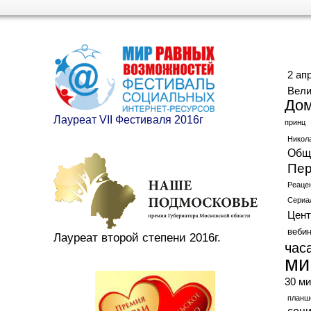
Ме
2 ап
Вели
До
Лауреат VII Фестиваля 2016г
принц
Никол
Общ
Пер
Реаце
Сериа
Цент
веби
Лауреат второй степени 2016г.
час
ми
30 ми
планш