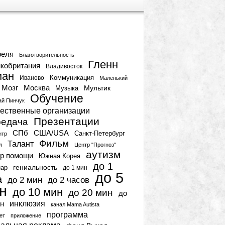
тки
реля
Благотворительность
Гленн
кобритания
Владивосток
ман
Коммуникация
Иваново
Маленький
Мозг
Москва
Мультик
Музыка
Обучение
ай Пинчук
ественные организации
Презентации
едача
СПб
США/USA
Санкт-Петербург
нтр
Фильм
Талант
л
Центр "Прогноз"
аутизм
р помощи
Южная Корея
до 1
гениальность
нар
до 1 мин
до 5
а
до 2 мин
до 2 часов
н
до 10 мин
до 20 мин
до
инклюзия
н
канал Mama Autista
программа
ет
приложение