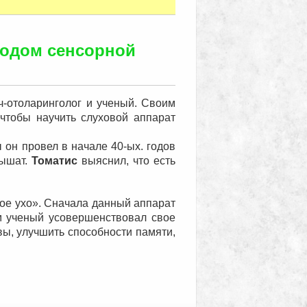
тодом сенсорной
ч-отоларинголог и ученый. Своим
 чтобы научить слуховой аппарат
 он провел в начале 40-ых. годов
лышат.
Томатис
выяснил, что есть
ное ухо». Сначала данный аппарат
м ученый усовершенствовал свое
вы, улучшить способности памяти,