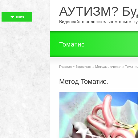
АУТИЗМ? Буд
вниз
Видеосайт о положительном опыте: куд
Томатис
Главная
»
Взрослым
»
Методы лечения
»
Томати
Метод Томатис.