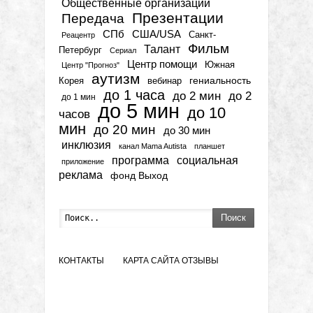
Общественные организации
Презентации
Передача
СПб
США/USA
Санкт-
Реацентр
Фильм
Талант
Петербург
Сериал
Центр помощи
Южная
Центр "Прогноз"
аутизм
гениальность
вебинар
Корея
до 1 часа
до 2 мин
до 2
до 1 мин
до 5 мин
до 10
часов
мин
до 20 мин
до 30 мин
инклюзия
канал Mama Autista
планшет
программа
социальная
приложение
реклама
фонд Выход
Поиск
КОНТАКТЫ
КАРТА САЙТА
ОТЗЫВЫ