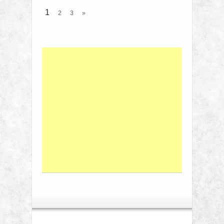
1
2
3
»