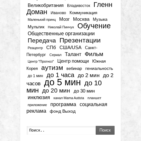
Гленн
Великобритания
Владивосток
Доман
Коммуникация
Иваново
Мозг
Москва
Музыка
Маленький принц
Обучение
Мультик
Николай Пинчук
Общественные организации
Презентации
Передача
СПб
США/USA
Санкт-
Реацентр
Фильм
Талант
Петербург
Сериал
Центр помощи
Южная
Центр "Прогноз"
аутизм
гениальность
вебинар
Корея
до 1 часа
до 2 мин
до 2
до 1 мин
до 5 мин
до 10
часов
мин
до 20 мин
до 30 мин
инклюзия
канал Mama Autista
планшет
программа
социальная
приложение
реклама
фонд Выход
Поиск