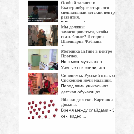
девочка ...
Особый талант: в
Екатеринбурге открылся
специальный детский центр
развития.
В Екатеринбурге открылся
Мы должны
уникальный центр. В нем ...
замаскироваться, чтобы
стать ближе? История
Швейцарца Фабиана.
Он давно уже привык, что в
Методика InTime в центре
автобусе ...
Прогноз.
Наш мозг музыкален.
Ученые выяснили, что
взаимодействие ...
Синонимы. Русский язык со
Спокойной ночи малыши.
Перед вами уникальная
детская обучающая
программа, созданная ...
Яблоки десятки. Карточки
Домана.
Время между слайдами - 3
сек, видео ...