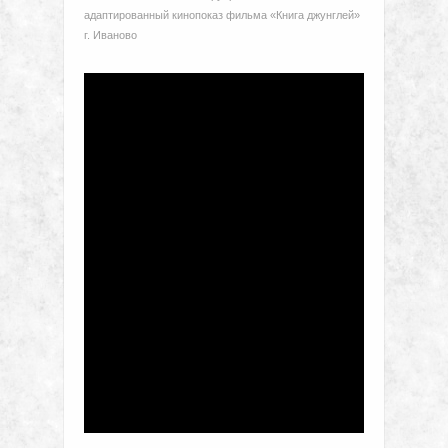
адаптированный кинопоказ фильма «Книга джунглей»
г. Иваново