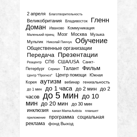
Метки
2 апреля
Благотворительность
Гленн
Великобритания
Владивосток
Доман
Коммуникация
Иваново
Мозг
Москва
Музыка
Маленький принц
Обучение
Мультик
Николай Пинчук
Общественные организации
Презентации
Передача
СПб
США/USA
Санкт-
Реацентр
Фильм
Талант
Петербург
Сериал
Центр помощи
Южная
Центр "Прогноз"
аутизм
гениальность
вебинар
Корея
до 1 часа
до 2 мин
до 2
до 1 мин
до 5 мин
до 10
часов
мин
до 20 мин
до 30 мин
инклюзия
канал Mama Autista
планшет
программа
социальная
приложение
реклама
фонд Выход