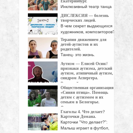
Екатеринбург.
Инклюзивный театр танца
"Другие". У всех детей
ДИСЛЕКСИЯ — болезнь
разный ...
творческих людей.
В чем секрет выдающихся
художников, композиторов?
Что ...
Терапия движением для
детей-аутистов и их
родителей.
Танец- это жизнь.
Инклюзивный театр танца
Аутизм — Елисей Осин//
"Другие" - ...
признаки аутизма, детский
аутизм, атипичный аутизм,
синдром Аспергера.
Расстройства
Общественная организация
аутистического спектра или
«Синяя птица». Помощь
аутизм - это ...
детям с аутизмом и их
семьям в Белогорье.
Очень ценно и важно то, что
Глаголы 4. Что делает?
в ...
Карточки Домана.
Карточки "Что делает?":
Малыш играет в футбол,