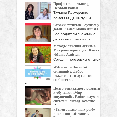
(коррекционная) начальная
Профессия — тьютор.
школа-детский сад V вида ...
Первый канал.
Татьяна Викторовна
помогает Даше лучше
слышать. Девочка ...
Страхи аутистов | Аутизм у
детей. Канал Mama Autista.
Все родители знакомы с
детскими страхами, а ...
Методы лечения аутизма —
Микрополяризация. Канал
«Mama Autista».
Сегодня поговорим о таком
методе лечения как ...
Welcome to the autistic
community. Добро
пожаловать в аутичное
сообщество.
Видео для аутичных подростков, которые
Центр социального развития
были недавно ...
и обучения «Мир
ощущений». Работа слуховой
системы. Метод Томатис.
Центр социального развития
«Танец загадочных рыб» —
и обучения "Мир
инклюзивный танец.
ощущений": Слуховое ...