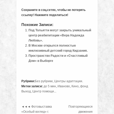
Сохраните в соц.сетях, чтобы не потерять
ссылку! Нажмите поделиться!
Похожие Записи:
Под Тольятти могут закрыть уникальный
центр реабилитации «Вера Надежда
Любовь».
В Москве открылся полностью
инклюзивный детский город Кидзания.
Пространство Радости и «Счастливый
Дом» в Выборге
Рубрики:
Без рубрики
,
Центры адаптации
.
Метки записи:
до 5 мин
,
Иваново
,
Кино
,
фонд
Выход
,
Центр помощи
...
◄◄◄
Фотовыставка
Повторяющиеся
«Особый взгляд» г.
движения