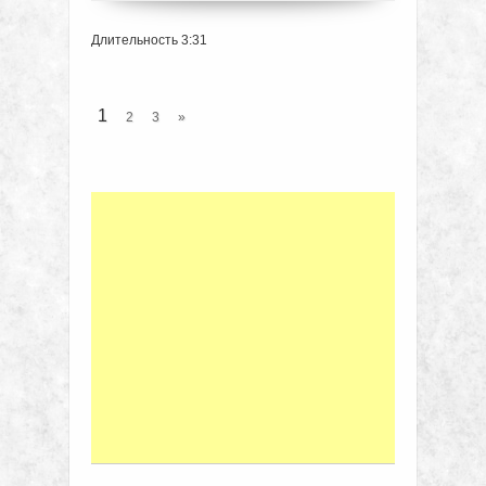
Длительность 3:31
1
2
3
»