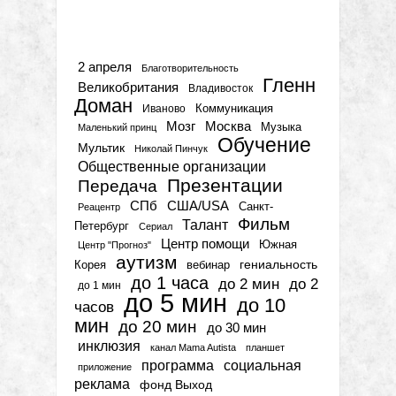
Метки
2 апреля
Благотворительность
Гленн
Великобритания
Владивосток
Доман
Коммуникация
Иваново
Мозг
Москва
Музыка
Маленький принц
Обучение
Мультик
Николай Пинчук
Общественные организации
Презентации
Передача
СПб
США/USA
Санкт-
Реацентр
Фильм
Талант
Петербург
Сериал
Центр помощи
Южная
Центр "Прогноз"
аутизм
гениальность
вебинар
Корея
до 1 часа
до 2 мин
до 2
до 1 мин
до 5 мин
до 10
часов
мин
до 20 мин
до 30 мин
инклюзия
канал Mama Autista
планшет
программа
социальная
приложение
реклама
фонд Выход