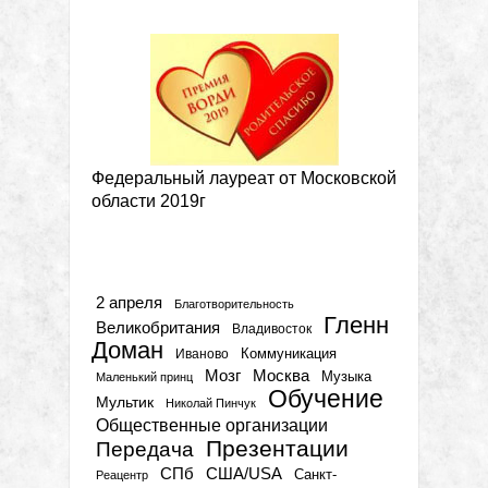
Федеральный лауреат от Московской
области 2019г
Метки
2 апреля
Благотворительность
Гленн
Великобритания
Владивосток
Доман
Коммуникация
Иваново
Мозг
Москва
Музыка
Маленький принц
Обучение
Мультик
Николай Пинчук
Общественные организации
Презентации
Передача
СПб
США/USA
Санкт-
Реацентр