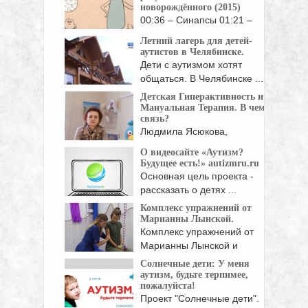
новорождённого (2015)
00:36 – Синапсы 01:21 –
Связи между нейронами ...
Летний лагерь для детей-
аутистов в Челябинске.
Дети с аутизмом хотят
общаться. В Челябинске ...
Детская Гиперактивность и
Мануальная Терапия. В чем
связь?
Людмила Ясюкова,
психолог: "То, что сегодня
О видеосайте «Аутизм?
называется детской ...
Будущее есть!» autizmru.ru
Основная цель проекта -
рассказать о детях ...
Комплекс упражнений от
Марианны Лынской.
Комплекс упражнений от
Марианны Лынской и
Вероники ...
Солнечные дети: У меня
аутизм, будьте терпимее,
пожалуйста!
Проект "Солнечные дети".