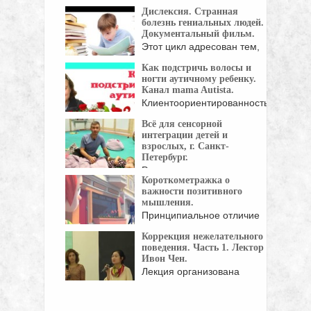
Цель проекта - оказание ...
Дислексия. Странная
болезнь гениальных людей.
Документальный фильм.
Этот цикл адресован тем,
кто интересуется жизнью ...
Как подстричь волосы и
ногти аутичному ребенку.
Канал mama Autista.
Клиентоориентированность
не пустое слово для
Всё для сенсорной
парикмахера Джеймса ...
интеграции детей и
взрослых, г. Санкт-
Петербург.
Ролик про утяжеленное
Короткометражка о
Одеяло Совы, Яйцо Совы ...
важности позитивного
мышления.
Принципиальное отличие
воздействия позитивных и
Коррекция нежелательного
негативных мыслей ...
поведения. Часть 1. Лектор
Ивон Чен.
Лекция организована
Центром прикладного
анализа поведения ФП ...