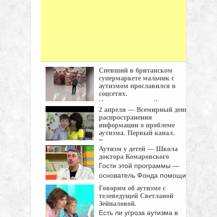
Спевший в британском
супермаркете мальчик с
аутизмом прославился в
соцсетях.
У десятилетнего Калума
2 апреля — Всемирный день
Кортни из британского
распространения
Базилдона ...
информации о проблеме
аутизма. Первый канал.
Возможность понять,
Аутизм у детей — Школа
принять и помочь тем, кто ...
доктора Комаровского
Гости этой программы —
основатель Фонда помощи
...
Говорим об аутизме с
телеведущей Светланой
Зейналовой.
Есть ли угроза аутизма в