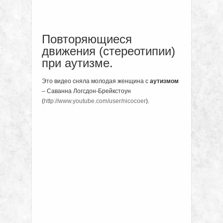
Повторяющиеся
движения (стереотипии)
при аутизме.
Это видео сняла молодая женщина с
аутизмом
– Саванна Логсдон-Брейкстоун
(
http://www.youtube.com/user/nicocoer
).