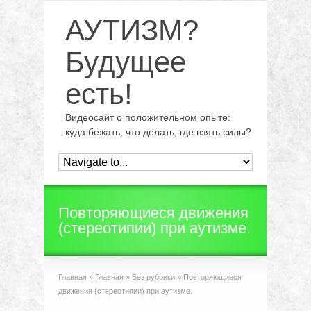
АУТИЗМ?
Будущее
есть!
Видеосайт о положительном опыте:
куда бежать, что делать, где взять силы?
Повторяющиеся движения
(стереотипии) при аутизме.
Главная
»
Главная
»
Без рубрики
»
Повторяющиеся
движения (стереотипии) при аутизме.