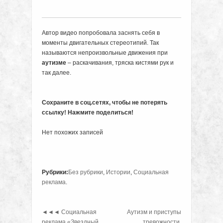
Автор видео попробовала заснять себя в
моменты двигательных стереотипий. Так
называются непроизвольные движения при
аутизме
– раскачивания, тряска кистями рук и
так далее.
Сохраните в соц.сетях, чтобы не потерять
ссылку! Нажмите поделиться!
Нет похожих записей
Рубрики:
Без рубрики
,
Истории
,
Социальная
реклама
.
◄◄◄
Социальная
Аутизм и приступы
реклама «Звездный
тревожности.