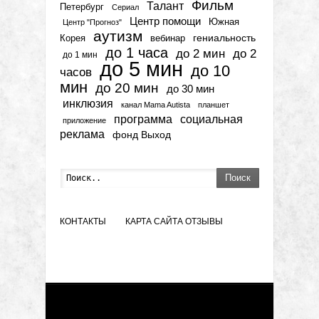
Фильм
Талант
Петербург
Сериал
Центр помощи
Южная
Центр "Прогноз"
аутизм
гениальность
вебинар
Корея
до 1 часа
до 2 мин
до 2
до 1 мин
до 5 мин
до 10
часов
мин
до 20 мин
до 30 мин
инклюзия
канал Mama Autista
планшет
программа
социальная
приложение
реклама
фонд Выход
Поиск
КОНТАКТЫ
КАРТА САЙТА
ОТЗЫВЫ