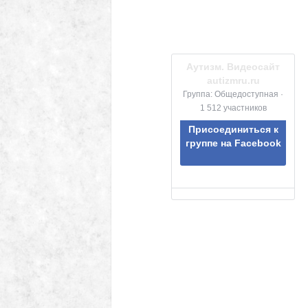
Аутизм. Видеосайт
autizmru.ru
Группа: Общедоступная ·
1 512 участников
Присоединиться к
группе на Facebook