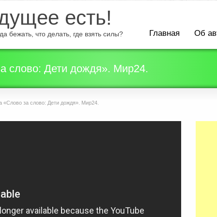
ущее есть!
Главная
Об ав
а бежать, что делать, где взять силы?
а слово: Дети дождя». Мир24.
 «Слово за слово: Дети дождя». Мир24.