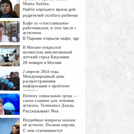
Mama Autista.
Найти хорошего врача для
родителей особого ребенка
...
Кафе со «счастливыми»
работниками, в том числе с
аутизмом.
В Париже открыли кафе, где
работают люди ...
В Москве открылся
полностью инклюзивный
детский город Кидзания.
28 января в Москве
открылась Кидзания — ...
2 апреля 2014 года.
Международный день
распространения
информации о проблеме
аутизма
Почему социальная среда —
Александр Сокуров: "Я хочу
самое главное для лечения
агодарить Любовь Аркус ...
аутизма. Телеканал Дождь.
Рассказывает Яна
Золотовицкая,
Неудобные вопросы мамам
исполнительный директор
об аутизме. Полная версия.
Центр ...
С чем сталкиваются