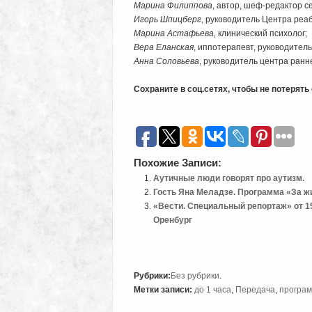
Марина Филиппова
, автор, шеф-редактор с
Игорь Шпицберг
, руководитель Центра реа
Марина Астафьева,
клинический психолог;
Вера Еланская
, иппотерапевт, руководите
Анна Соловьева
, руководитель центра ран
Сохраните в соц.сетях, чтобы не потерят
Похожие Записи:
Аутичные люди говорят про аутизм.
Гость Яна Меладзе. Программа «За жи
«Вести. Специальный репортаж» от 15
Оренбург
Рубрики:
Без рубрики
.
Метки записи:
до 1 часа
,
Передача
,
програ