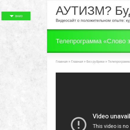
АУТИЗМ? Буд
вниз
Видеосайт о положительном опыте: куд
Телепрограмма «Слово з
Главная
»
Главная
»
Без рубрики
»
Телепрограмма