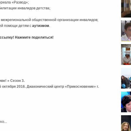
ериала «Развод»;
билитации инвалидов детства;
ль межрегиональной общественной организации инвалидов;
ней помощи детям с
аутизмом
.
ь ссылку! Нажмите поделиться!
ве! » Сезон 3.
 октября 2016. Диаконический центр «Прикосновение» г.
побл
мма
...
АНО "