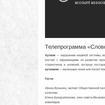
Телепрограмма «Слово
Аутизм
— нарушение нервной системы, кот
контакт с окружающими, их развитие прои
стереотипов и иллюзий, которые постара
аутизмом
— маленькие гении или изгои? Ка
Гости:
Ирина Волынец
, эксперт Общественной пал
политике;
Елена Багарадникова
, член совета Москов
инвалидов;