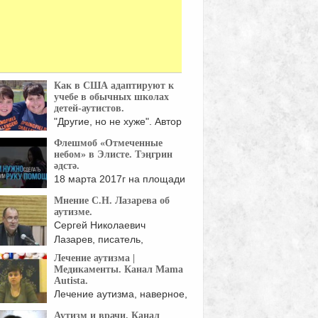
Как в США адаптируют к
учебе в обычных школах
детей-аутистов.
"Другие, но не хуже". Автор
этого выражения ...
Флешмоб «Отмеченные
небом» в Элисте. Тэңгрин
әдстә.
18 марта 2017г на площади
пагоды Семи ...
Мнение С.Н. Лазарева об
аутизме.
Сергей Николаевич
Лазарев, писатель,
философ, исследователь,
Лечение аутизма |
отвечает ...
Медикаменты. Канал Mama
Autista.
Лечение аутизма, наверное,
самая сложная работа на ...
Аутизм и врачи. Канал