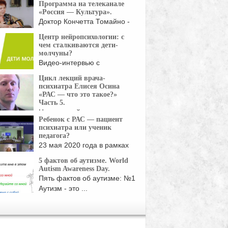
Программа на телеканале
«Россия — Культура».
Доктор Кончетта Томайно -
один из ведущих ...
Центр нейропсихологии: с
чем сталкиваются дети-
молчуны?
Видео-интервью с
Викторией Анатольевной
Цикл лекций врача-
Габышевой - экспертом ...
психиатра Елисея Осина
«РАС — что это такое?»
Часть 5.
Цикл лекций врача-
Ребенок с РАС — пациент
психиатра Елисея Осина.
психиатра или ученик
 семинара "Расстройства ...
педагога?
23 мая 2020 года в рамках
онлайн-конференции ...
5 фактов об аутизме. World
Autism Awareness Day.
Пять фактов об аутизме: №1
Аутизм - это ...