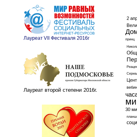
Ме
2 ап
Вели
До
Лауреат VII Фестиваля 2016г
принц
Никол
Общ
Пер
Реаце
Сериа
Цент
веби
Лауреат второй степени 2016г.
час
ми
30 ми
планш
соц