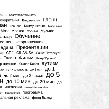
тки
реля
Благотворительность
Гленн
кобритания
Владивосток
ман
Коммуникация
Иваново
Маленький
Мозг
Москва
Мультик
Музыка
Обучение
ай Пинчук
ественные организации
Презентации
едача
СПб
США/USA
Санкт-Петербург
нтр
Фильм
Талант
л
Центр "Прогноз"
аутизм
р помощи
Южная Корея
до 1
гениальность
нар
до 1 мин
до 5
а
до 2 мин
до 2 часов
н
до 10 мин
до 20 мин
до
инклюзия
н
канал Mama Autista
программа
ет
приложение
иальная реклама
фонд Выход