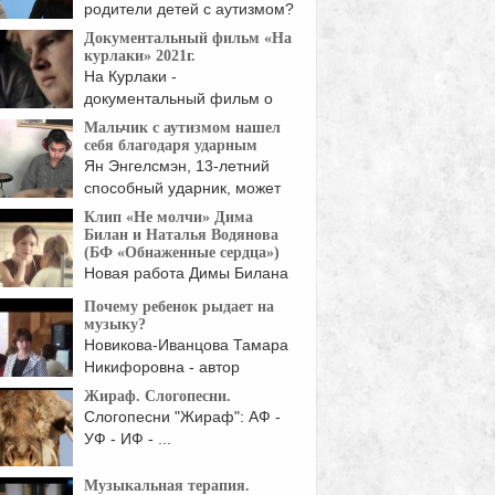
родители детей с аутизмом?
...
Документальный фильм «На
курлаки» 2021г.
На Курлаки -
документальный фильм о
трёх ...
Мальчик с аутизмом нашел
себя благодаря ударным
Ян Энгелсмэн, 13-летний
способный ударник, может
бесконечно ...
Клип «Не молчи» Дима
Билан и Наталья Водянова
(БФ «Обнаженные сердца»)
Новая работа Димы Билана
поднимает проблему, о ...
Почему ребенок рыдает на
музыку?
Новикова-Иванцова Тамара
Никифоровна - автор
методики, Заслуженный ...
Жираф. Слогопесни.
Слогопесни "Жираф": АФ -
УФ - ИФ - ...
Музыкальная терапия.