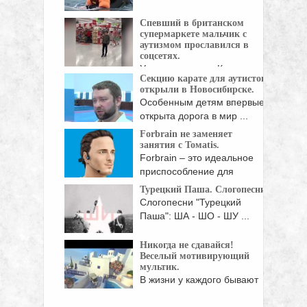
Спевший в британском
супермаркете мальчик с
аутизмом прославился в
соцсетях.
У десятилетнего Калума
Секцию карате для аутистов
Кортни из британского
открыли в Новосибирске.
Базилдона ...
Особенным детям впервые
открыта дорога в мир ...
Forbrain не заменяет
занятия с Томаtis.
Forbrain – это идеальное
приспособление для
занятий ...
Турецкий Паша. Слогопесни.
Слогопесни "Турецкий
Паша": ША - ШО - ШУ ...
Никогда не сдавайся!
Веселый мотивирующий
мультик.
В жизни у каждого бывают
моменты, когда ...