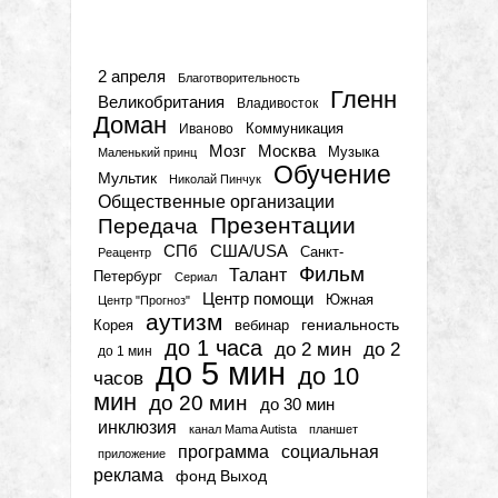
Метки
2 апреля
Благотворительность
Гленн
Великобритания
Владивосток
Доман
Коммуникация
Иваново
Мозг
Москва
Музыка
Маленький принц
Обучение
Мультик
Николай Пинчук
Общественные организации
Презентации
Передача
СПб
США/USA
Санкт-
Реацентр
Фильм
Талант
Петербург
Сериал
Центр помощи
Южная
Центр "Прогноз"
аутизм
гениальность
вебинар
Корея
до 1 часа
до 2 мин
до 2
до 1 мин
до 5 мин
до 10
часов
мин
до 20 мин
до 30 мин
инклюзия
канал Mama Autista
планшет
программа
социальная
приложение
реклама
фонд Выход