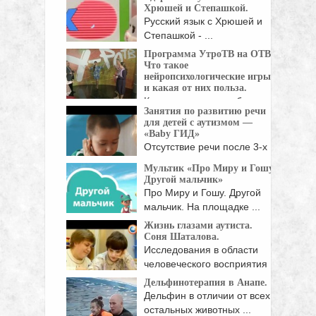
программа, созданная ...
Хрюшей и Степашкой.
Русский язык с Хрюшей и
Степашкой - ...
Программа УтроТВ на ОТВ.
Что такое
нейропсихологические игры
и какая от них польза.
Как сделать так, чтобы игры
Занятия по развитию речи
с ребёнком ...
для детей с аутизмом —
«Baby ГИД»
Отсутствие речи после 3-х
лет должно стать ...
Мультик «Про Миру и Гошу.
Другой мальчик»
Про Миру и Гошу. Другой
мальчик. На площадке ...
Жизнь глазами аутиста.
Соня Шаталова.
Исследования в области
человеческого восприятия
показали, что ...
Дельфинотерапия в Анапе.
Дельфин в отличии от всех
остальных животных ...