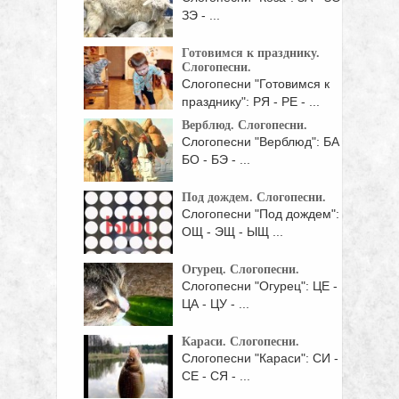
ЗЭ - ...
Готовимся к празднику.
Слогопесни.
Слогопесни "Готовимся к
празднику": РЯ - РЕ - ...
Верблюд. Слогопесни.
Слогопесни "Верблюд": БА -
БО - БЭ - ...
Под дождем. Слогопесни.
Слогопесни "Под дождем":
ОЩ - ЭЩ - ЫЩ ...
Огурец. Слогопесни.
Слогопесни "Огурец": ЦЕ -
ЦА - ЦУ - ...
Караси. Слогопесни.
Слогопесни "Караси": СИ -
СЕ - СЯ - ...