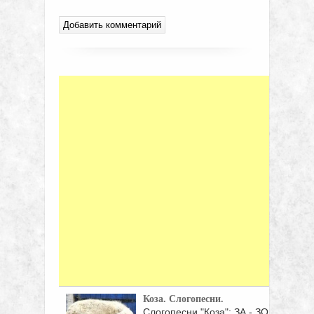
Коза. Слогопесни.
Слогопесни "Коза": ЗА - ЗО -