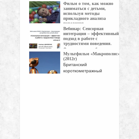
Фильм о том, как можно
развитию речи: -Сегодня мы
заниматься с детьми,
...
используя методы
прикладного анализа
поведения.
Вебинар: Сенсорная
Фильм о том, как можно
интеграция – эффективный
заниматься с ...
подход в работе с
трудностями поведения.
Содержание вебинара: –
Мультфильм «Макрополис»
Метод сенсорной
(2012г)
интеграции. – Процессы переработки ...
Британский
короткометражный
мультипликационный фильм
«Макрополис» режиссера
Жоэля ...