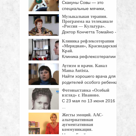
Скакуны Совы — это
специальные мячики,
веселые ...
Музыкальная терапия.
Программа на телеканале
«Россия — Культура».
Доктор Кончетта Томайно -
один из ведущих ...
Клиника рефлексотерапии
«Меридиан», Краснодарский
Край.
Клиника рефлексотерапии
«Меридиан» была
Аутизм и врачи. Канал
специально построена в ...
Mama Autista.
Найти хорошего врача для
родителей особого ребенка
...
Фотовыставка «Особый
взгляд» г. Иваново.
С 23 мая по 13 июня 2016
...
Жесты эмоций. ААС-
альтернативная
аугментативная
коммуникация.
Монта Брайант, эксперт по