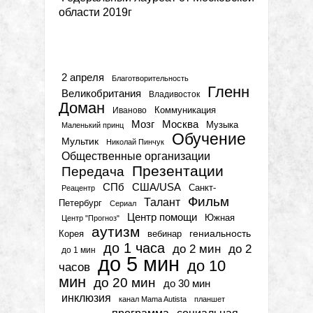
области 2019г
Метки
2 апреля
Благотворительность
Гленн
Великобритания
Владивосток
Доман
Коммуникация
Иваново
Мозг
Москва
Музыка
Маленький принц
Обучение
Мультик
Николай Пинчук
Общественные организации
Презентации
Передача
СПб
США/USA
Санкт-
Реацентр
Фильм
Талант
Петербург
Сериал
Центр помощи
Южная
Центр "Прогноз"
аутизм
гениальность
вебинар
Корея
до 1 часа
до 2 мин
до 2
до 1 мин
до 5 мин
до 10
часов
мин
до 20 мин
до 30 мин
инклюзия
канал Mama Autista
планшет
программа