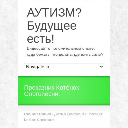
АУТИЗМ?
Будущее
есть!
Видеосайт о положительном опыте:
куда бежать, что делать, где взять силы?
Проказник Котёнок.
Слогопесни.
Главная
»
Главная
»
Детям
»
Слогопесни
»
Проказник
Котёнок. Слогопесни.