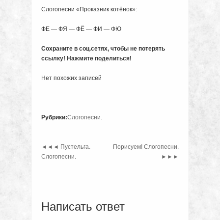
Слогопесни «Проказник котёнок»:
ФЕ — ФЯ — ФЁ — ФИ — ФЮ
Сохраните в соц.сетях, чтобы не потерять
ссылку! Нажмите поделиться!
Нет похожих записей
Рубрики:
Слогопесни
.
◄◄◄
Пустельга.
Порисуем! Слогопесни.
Слогопесни.
►►►
Написать ответ