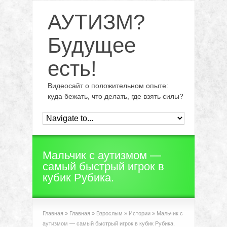
АУТИЗМ?
Будущее
есть!
Видеосайт о положительном опыте:
куда бежать, что делать, где взять силы?
Мальчик с аутизмом —
самый быстрый игрок в
кубик Рубика.
Главная
»
Главная
»
Взрослым
»
Истории
»
Мальчик с
аутизмом — самый быстрый игрок в кубик Рубика.