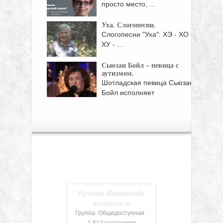
просто место, ...
Уха. Слогопесни.
Слогопесни "Уха": ХЭ - ХО -
ХУ - ...
Сьюзан Бойл – певица с
аутизмом.
Шотладская певица Сьюзан
Бойл исполняет
классическую английскую ...
Аутизм. Видеосайт
autizmru.ru
Группа: Общедоступная ·