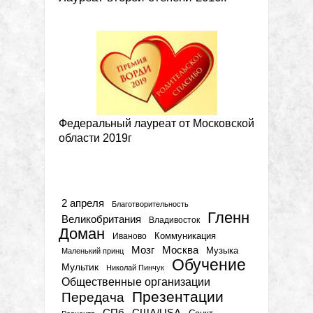
Федеральный лауреат от Московской
области 2019г
Метки
2 апреля
Благотворительность
Гленн
Великобритания
Владивосток
Доман
Коммуникация
Иваново
Мозг
Москва
Музыка
Маленький принц
Обучение
Мультик
Николай Пинчук
Общественные организации
Презентации
Передача
СПб
США/USA