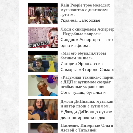
В теории
Rain People трое молодых
шести рукопожатий стало
музыкантов с диагнозом
меньше посредников – ...
аутизм.
Украина. Запорожье.
Историко-культурный
Люди с синдромом Аспергера
комплекс ЗАПОРОЖСКАЯ
| Неудобные вопросы.
СЕЧЬ. Сохраните ...
Синдром Аспергера — это
одна из форм ...
«Мы его обували,чтобы
босиком не шел».
История Ярослава из
Самары. «В городе Самара,
который ...
«Радужная техника»: парень
с ДЦП и аутизмом создаёт
необычные украшения.
Соль, гуашь, бутылка и
соломка - из ...
Джоди ДиПиацца, музыкант
и автор песен с аутизмом.
У Джоди ДиПиацца аутизм
диагностировали в два ...
Наследие. Интервью Ольги
Азовой с Татьяной