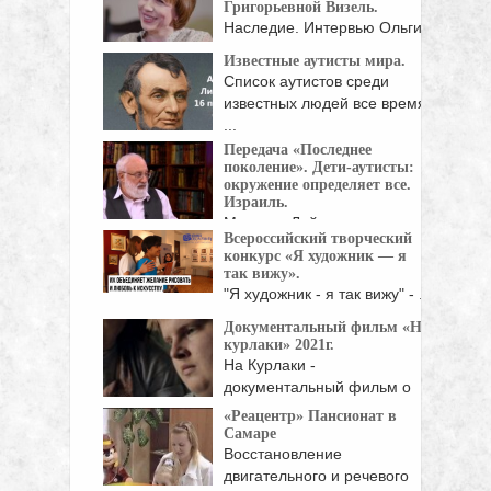
Григорьевной Визель.
Наследие. Интервью Ольги
Азовой с Татьяной
Известные аутисты мира.
Григорьевной ...
Список аутистов среди
известных людей все время
...
Передача «Последнее
поколение». Дети-аутисты:
окружение определяет все.
Израиль.
Михаэль Лайтман -
Всероссийский творческий
профессор онтологии и
конкурс «Я художник — я
теории ...
так вижу».
"Я художник - я так вижу" - ...
Документальный фильм «На
курлаки» 2021г.
На Курлаки -
документальный фильм о
трёх ...
«Реацентр» Пансионат в
Самаре
Восстановление
двигательного и речевого