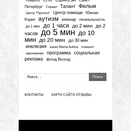
Санкт-
Реацентр
Фильм
Талант
Петербург
Сериал
Центр помощи
Южная
Центр "Прогноз"
аутизм
гениальность
вебинар
Корея
до 1 часа
до 2 мин
до 2
до 1 мин
до 5 мин
до 10
часов
мин
до 20 мин
до 30 мин
инклюзия
канал Mama Autista
планшет
программа
социальная
приложение
реклама
фонд Выход
Поиск
КОНТАКТЫ
КАРТА САЙТА
ОТЗЫВЫ