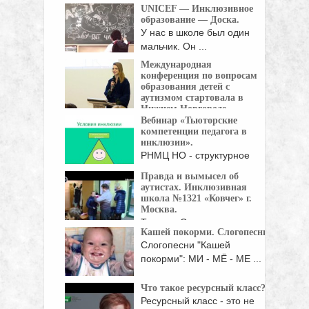
развития у детей ...
UNICEF — Инклюзивное
образование — Доска.
У нас в школе был один
мальчик. Он ...
Международная
конференция по вопросам
образования детей с
аутизмом стартовала в
Нижнем Новгороде.
Вебинар «Тьюторские
Международная
компетенции педагога в
конференция по вопросам образования
инклюзии».
детей с ...
РНМЦ НО - структурное
подразделение ГБПОУ
Правда и вымысел об
"Воробьёвы ...
аутистах. Инклюзивная
школа №1321 «Ковчег» г.
Москва.
Татьяна Строганова,
Кашей покорми. Слогопесни.
профессор, доктор
Слогопесни "Кашей
биологических наук: "Надо сказать, ...
покорми": МИ - МЁ - МЕ ...
Что такое ресурсный класс?
Ресурсный класс - это не