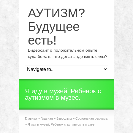
АУТИЗМ?
Будущее
есть!
Видеосайт о положительном опыте:
куда бежать, что делать, где взять силы?
Я иду в музей. Ребенок с
аутизмом в музее.
Главная
»
Главная
»
Взрослым
»
Социальная реклама
»
Я иду в музей. Ребенок с аутизмом в музее.