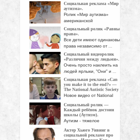
Социальная реклама «Мир
соответствии с ...
аутизма».
Ролик «Мир аутизма»
американской
благотворительной
Социальный ролик «Равные
организации Autism ...
права».
Все дети имеют одинаковые
права независимо от ...
Социальный видеоролик
«Различия между людьми».
Очень просто наклеить на
людей ярлыки, "Они" и ...
Социальная реклама «Can
you make it to the end?» —
The National Autistic Society
Новое видео от National
Autistic Society (британская
Социальный ролик —
...
Каждый ребёнок достоин
школы (Аутизм).
Аутизм - тяжелое
нарушение психического
Актер Хьюго Уивинг в
развития, при ...
социальной рекламе про