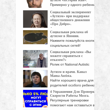
аутизм «История Кая».
Примерно у одного ребенка
из 100 есть ...
Социальный эксперимент
«Аутизм» при поддержке
общественного движения
«Про Добро».
Аутизм - это нарушение
Социальная реклама об
коммуникативных функций
аутизме в Японии.
невыясненной ...
Нажмите пожалуйста кнопки
социальных сетей!
Социальная реклама «Вы
можете справиться с
отказом?»
Ролик от National Autistic
Society (британская
Аутизм и врачи. Канал
организация). Очень ...
Mama Autista.
Найти хорошего врача для
родителей особого ребенка
...
4 Упражнения Для Проверки
Скорости Работы Мозга.
Регулярные тренировки
помогают нам оставаться в
хорошей ...