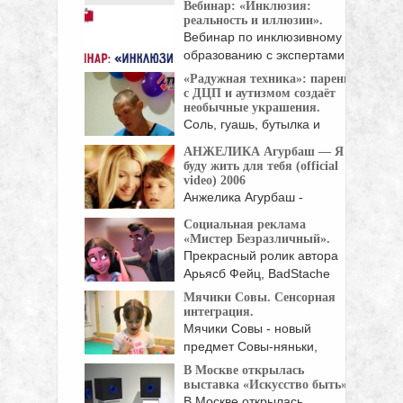
Вебинар: «Инклюзия:
реальность и иллюзии».
Вебинар по инклюзивному
образованию с экспертами
Фонда ...
«Радужная техника»: парень
с ДЦП и аутизмом создаёт
необычные украшения.
Соль, гуашь, бутылка и
соломка - из ...
АНЖЕЛИКА Агурбаш — Я
буду жить для тебя (official
video) 2006
Анжелика Агурбаш -
белорусская певица,
Социальная реклама
актриса, модель ...
«Мистер Безразличный».
Прекрасный ролик автора
Арьясб Фейц, BadStache
Studio, ...
Мячики Совы. Сенсорная
интеграция.
Мячики Совы - новый
предмет Совы-няньки,
волшебный ...
В Москве открылась
выставка «Искусство быть».
В Москве открылась