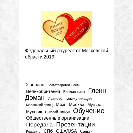
Федеральный лауреат от Московской
области 2019г
Метки
2 апреля
Благотворительность
Гленн
Великобритания
Владивосток
Доман
Коммуникация
Иваново
Мозг
Москва
Музыка
Маленький принц
Обучение
Мультик
Николай Пинчук
Общественные организации
Презентации
Передача
СПб
США/USA
Санкт-
Реацентр