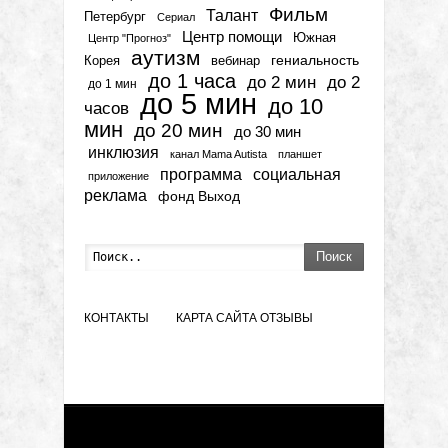
Фильм
Талант
Петербург
Сериал
Центр помощи
Южная
Центр "Прогноз"
аутизм
гениальность
вебинар
Корея
до 1 часа
до 2 мин
до 2
до 1 мин
до 5 мин
до 10
часов
мин
до 20 мин
до 30 мин
инклюзия
канал Mama Autista
планшет
программа
социальная
приложение
реклама
фонд Выход
Поиск
КОНТАКТЫ
КАРТА САЙТА
ОТЗЫВЫ