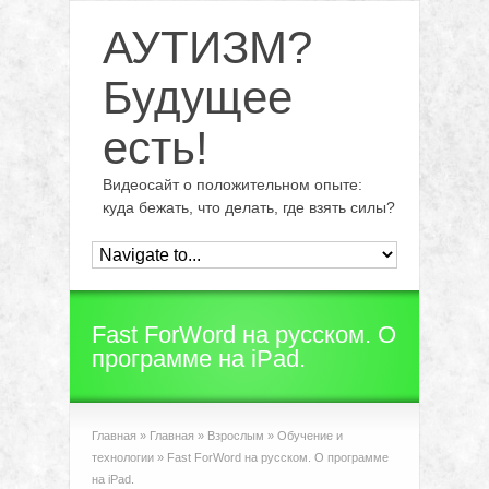
АУТИЗМ?
Будущее
есть!
Видеосайт о положительном опыте:
куда бежать, что делать, где взять силы?
Fast ForWord на русском. О
программе на iPad.
Главная
»
Главная
»
Взрослым
»
Обучение и
технологии
»
Fast ForWord на русском. О программе
на iPad.