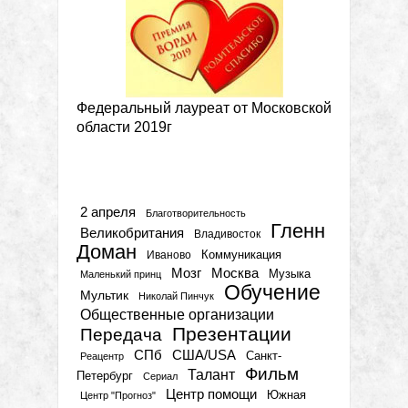
Федеральный лауреат от Московской
области 2019г
Метки
2 апреля
Благотворительность
Гленн
Великобритания
Владивосток
Доман
Коммуникация
Иваново
Мозг
Москва
Музыка
Маленький принц
Обучение
Мультик
Николай Пинчук
Общественные организации
Презентации
Передача
СПб
США/USA
Санкт-
Реацентр
Фильм
Талант
Петербург
Сериал
Центр помощи
Южная
Центр "Прогноз"