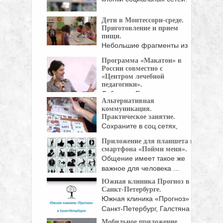
Дети в Монтессори-среде.
Приготовление и прием
пищи.
Небольшие фрагменты из
жизни малышей в Монтессори‑среде: ...
Программа «Макатон» в
России совместно с
«Центром лечебной
педагогики».
Лебедева Екатерина —
Альтернативная
логопед, ведущий
коммуникация.
специалист Центра ...
Практическое занятие.
Сохраните в соц.сетях,
чтобы не потерять ...
Приложение для планшета и
смартфона «Пойми меня».
Общение имеет такое же
важное для человека ...
Южная клиника Прогноз в
Санкт-Петербурге.
Южная клиника «Прогноз» г.
Санкт-Петербург, Галстяна
ул., ...
Мобильное приложение