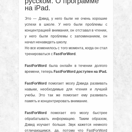
русском. О программе
на iPad.
Это — Дэвид, у него были не очень хорошие
успехи в школе. У него были проблемы с
концентрацией внимания, он отставал в чтении,
у него были проблемы с запоминанием, он
начал ненавидеть школу.
Но все изменилось с того момента, когда он стал
тренироваться с
FastForWord
.
FastForWord
была онлайн в течении долгого
времени, теперь
FastForWord доступен на iPad.
FastForWord
помогает мозгу Дэвида развивать
навыки, необходимые для чтения и лучшей
учебы. Это так же помогает ему развивать
память и концентрировать внимание.
FastForWord
помогает его мозгу быстрее
обрабатывать информацию. Таким образом,
Дэвид изучает больше. Звук кажется немного
отличающимся, да, потому что FastForWord