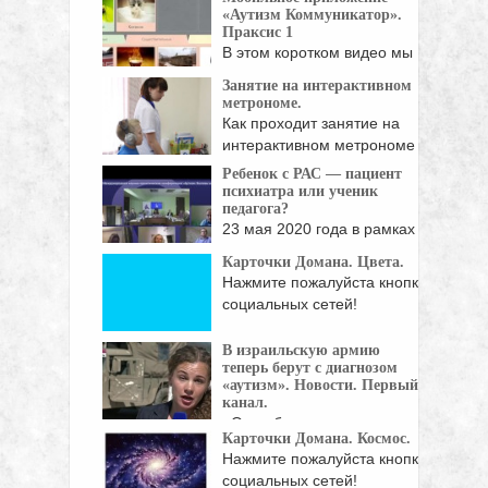
«Аутизм Коммуникатор».
Праксис 1
В этом коротком видео мы
покажем Вам, ...
Занятие на интерактивном
метрономе.
Как проходит занятие на
интерактивном метрономе -
...
Ребенок с РАС — пациент
психиатра или ученик
педагога?
23 мая 2020 года в рамках
онлайн-конференции ...
Карточки Домана. Цвета.
Нажмите пожалуйста кнопки
социальных сетей!
В израильскую армию
теперь берут с диагнозом
«аутизм». Новости. Первый
канал.
«Они обладают
Карточки Домана. Космос.
уникальными
Нажмите пожалуйста кнопки
способностями в восприятии информации.
социальных сетей!
...