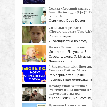
Сериал «Хороший доктор /
Good Doctor / 굿 닥터» (2013),
серия 16.
Оригинал: Good Doctor
Жанр: мелодрамы, драмы
Социальная реклама
Страна: Корея Южная Год:
«Просто спросите (Just Ask)».
...
Ролик о людях с
инвалидностью по слуху ...
Песня «Особая страна».
Исполняет: Лазуткина Е.
Слова: Шехова О. Музыка:
Лазуткина Е. В ...
4 Упражнения Для Проверки
Скорости Работы Мозга.
Регулярные тренировки
помогают нам оставаться в
хорошей ...
Неговорящая женщина с
аутизмом взяла интервью у
популярного актера.
У Карли Флейшман аутизм,
и она совсем ...
Правовой Навигатор —