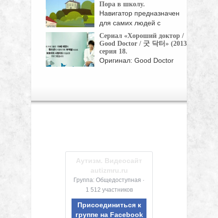
Пора в школу.
Навигатор предназначен
для самих людей с
инвалидностью, ...
Сериал «Хороший доктор /
Good Doctor / 굿 닥터» (2013),
серия 18.
Оригинал: Good Doctor
Жанр: мелодрамы, драмы
Страна: Корея Южная Год:
...
Аутизм. Видеосайт
autizmru.ru
Группа: Общедоступная ·
1 512 участников
Присоединиться к
группе на Facebook