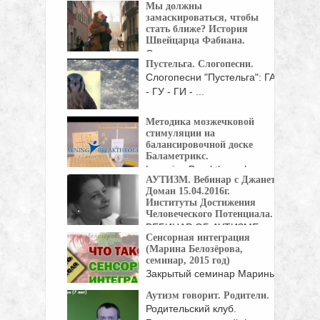
Мы должны
специалист в области
замаскироваться, чтобы
прикладного ...
стать ближе? История
Швейцарца Фабиана.
Он давно уже привык, что в
Пустельга. Слогопесни.
автобусе ...
Слогопесни "Пустельга": ГА
- ГУ - ГИ - ...
Методика мозжечковой
стимуляции на
балансировочной доске
Баламетрикс.
Learning Breakthrough
АУТИЗМ. Вебинар с Джанет
Program — Balametrics В
Доман 15.04.2016г.
наш организм ...
Институты Достижения
Человеческого Потенциала.
ВЕБИНАР ОБ АУТИЗМЕ.
Сенсорная интеграция
Джанет Доман отвечает на
(Марина Белозёрова,
вопросы ...
семинар, 2015 год)
Закрытый семинар Марины
Белозёровой для родителей
Аутизм говорит. Родители.
"Что ...
Родительский клуб.