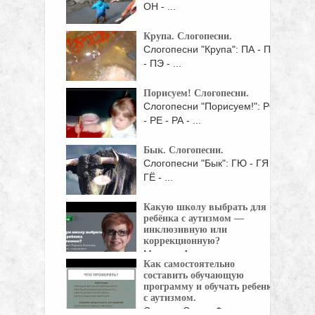
ОН - ...
Крупа. Слогопесни.
Слогопесни "Крупа": ПА - ПУ
- ПЭ - ...
Порисуем! Слогопесни.
Слогопесни "Порисуем!": РО
- РЕ - РА - ...
Бык. Слогопесни.
Слогопесни "Бык": ГЮ - ГЯ -
ГЁ - ...
Какую школу выбрать для
ребёнка с аутизмом —
инклюзивную или
коррекционную?
Марина Азимова -
Как самостоятельно
поведенческий аналитик,
составить обучающую
Ed. M., ...
программу и обучать ребенка
с аутизмом.
Спикер: Олеся Филюк —