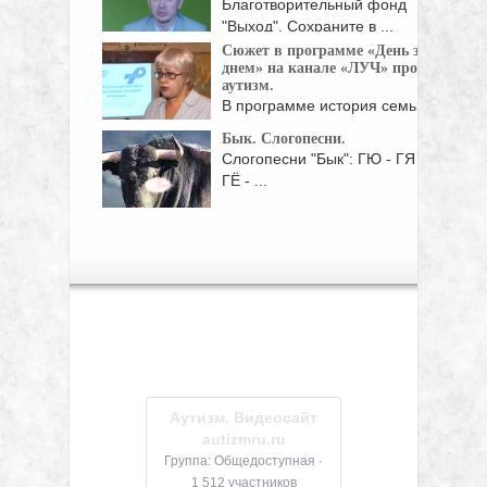
Благотворительный фонд
"Выход". Сохраните в ...
Сюжет в программе «День за
днем» на канале «ЛУЧ» про
аутизм.
В программе история семьи
Смольковых, семинар
Бык. Слогопесни.
Ененковой ...
Слогопесни "Бык": ГЮ - ГЯ -
ГЁ - ...
Аутизм. Видеосайт
autizmru.ru
Группа: Общедоступная ·
1 512 участников