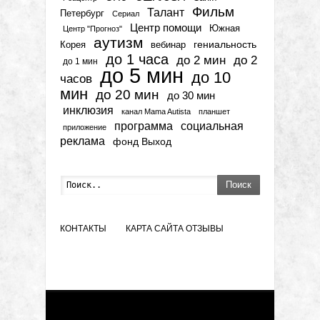
Фильм
Талант
Петербург
Сериал
Центр помощи
Южная
Центр "Прогноз"
аутизм
гениальность
вебинар
Корея
до 1 часа
до 2 мин
до 2
до 1 мин
до 5 мин
до 10
часов
мин
до 20 мин
до 30 мин
инклюзия
канал Mama Autista
планшет
программа
социальная
приложение
реклама
фонд Выход
Поиск
КОНТАКТЫ
КАРТА САЙТА
ОТЗЫВЫ