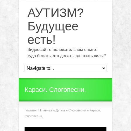
АУТИЗМ?
Будущее
есть!
Видеосайт о положительном опыте:
куда бежать, что делать, где взять силы?
Караси. Слогопесни.
Главная
»
Главная
»
Детям
»
Слогопесни
»
Караси.
Слогопесни.