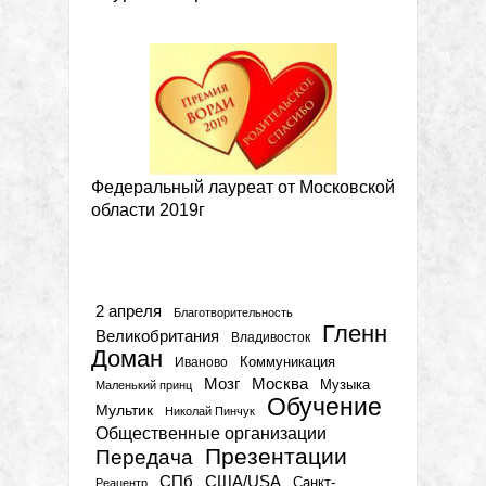
Федеральный лауреат от Московской
области 2019г
Метки
2 апреля
Благотворительность
Гленн
Великобритания
Владивосток
Доман
Коммуникация
Иваново
Мозг
Москва
Музыка
Маленький принц
Обучение
Мультик
Николай Пинчук
Общественные организации
Презентации
Передача
СПб
США/USA
Санкт-
Реацентр