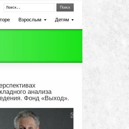
Поиск
торе
Взрослым
Детям
ерспективах
кладного анализа
едения. Фонд «Выход».