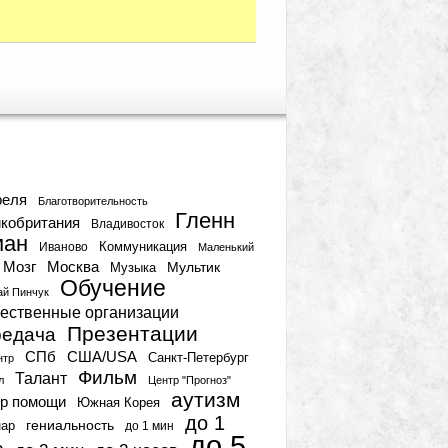
тки
реля
Благотворительность
Гленн
кобритания
Владивосток
ман
Коммуникация
Иваново
Маленький
Мозг
Москва
Мультик
Музыка
Обучение
ай Пинчук
ественные организации
Презентации
едача
СПб
США/USA
Санкт-Петербург
нтр
Фильм
Талант
л
Центр "Прогноз"
аутизм
р помощи
Южная Корея
до 1
гениальность
нар
до 1 мин
до 5