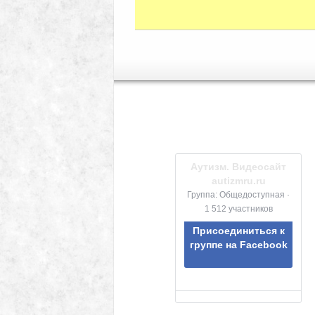
Аутизм. Видеосайт
autizmru.ru
Группа: Общедоступная ·
1 512 участников
Присоединиться к
группе на Facebook