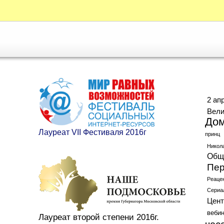
Ме
2 ап
Вели
До
Лауреат VII Фестиваля 2016г
принц
Никол
Общ
Пер
Реаце
Сериа
Цент
веби
Лауреат второй степени 2016г.