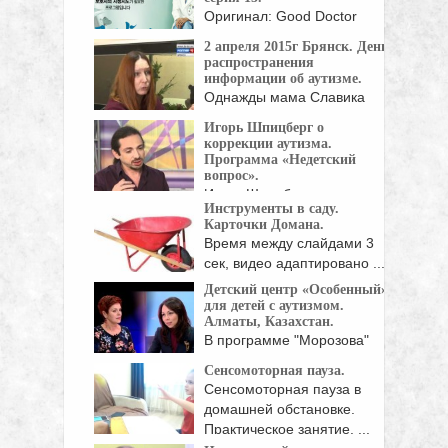
Оригинал: Good Doctor
Жанр: мелодрамы, драмы
2 апреля 2015г Брянск. День
Страна: Корея Южная Год:
распространения
...
информации об аутизме.
Однажды мама Славика
решила - особый ребенок ...
Игорь Шпицберг о
коррекции аутизма.
Программа «Недетский
вопрос».
Игорь Шпицберг,
Инструменты в саду.
руководитель
Карточки Домана.
реабилитационной программы центра «Наш
Время между слайдами 3
...
сек, видео адаптировано ...
Детский центр «Особенный»
для детей с аутизмом.
Алматы, Казахстан.
В программе "Морозова"
основатель детского центра
Сенсомоторная пауза.
"Особенный" ...
Сенсомоторная пауза в
домашней обстановке.
Практическое занятие. ...