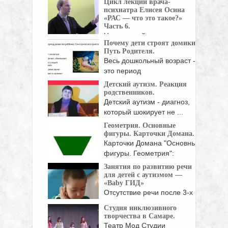
Цикл лекций врача-
психиатра Елисея Осина
«РАС — что это такое?»
Часть 6.
Цикл лекций врача-
Почему дети строят домики?
психиатра Елисея Осина.
Путь Родителя.
Тема семинара "Расстройства ...
Весь дошкольный возраст -
это период
сенсорного восприятия. Т.е.
Детский аутизм. Реакция
...
родственников.
Детский аутизм - диагноз,
который шокирует не ...
Геометрия. Основные
фигуры. Карточки Домана.
Карточки Домана "Основные
фигуры. Геометрия":
Квадрат, прямоугольник,
Занятия по развитию речи
треугольник, ...
для детей с аутизмом —
«Baby ГИД»
Отсутствие речи после 3-х
лет должно стать ...
Студия инклюзивного
творчества в Самаре.
Театр Мод Студии