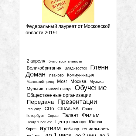
Федеральный лауреат от Московской
области 2019г
Метки
2 апреля
Благотворительность
Гленн
Великобритания
Владивосток
Доман
Коммуникация
Иваново
Мозг
Москва
Музыка
Маленький принц
Обучение
Мультик
Николай Пинчук
Общественные организации
Презентации
Передача
СПб
США/USA
Санкт-
Реацентр
Фильм
Талант
Петербург
Сериал
Центр помощи
Южная
Центр "Прогноз"
аутизм
гениальность
вебинар
Корея
до 1 часа
до 2 мин
до 2