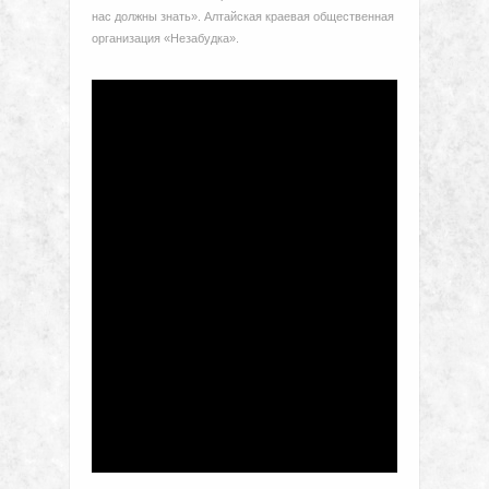
нас должны знать». Алтайская краевая общественная
организация «Незабудка».