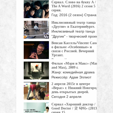
Режиссёр: Петтер Несс Музыка: ...
Сериал. Слово на букву А /
The A Word (2016) 2 сезон 5
серия.
Год: 2016 (2 сезон) Страна:
Великобритания Режиссер:
Инклюзивный театр танца
Питер Каттанео, ...
«Другие» в Екатеринбурге.
Инклюзивный театр танца
"Другие" - творческий проект
...
Венсан Кассель/Vincent Cassel
о фильме «Особенные» и
связи с Россией. Вечерний
Ургант.
Венсан Кассель расскажет,
Фильм «Мэри и Макс» (Mary
почему признался своей
and Max), 2009 г.
жене ...
Жанр: комедийная драма
Режиссёр: Адам Эллиот
Музыка: Дэйл Корнелиус
2 апреля 2015г в центре
Продюсеры: ...
«Верас» г. Нижний Новгород
день открытых дверей.
Сегодня 2 апреля
международный день
Сериал «Хороший доктор /
распространения
Good Doctor / 굿 닥터» (2013),
информации ...
серия 15.