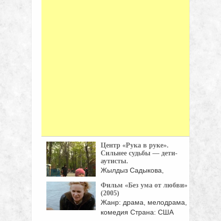
Центр «Рука в руке».
Сильнее судьбы — дети-
аутисты.
Жылдыз Садыкова,
руководитель центра "Рука в
Фильм «Без ума от любви»
руке", ...
(2005)
Жанр: драма, мелодрама,
комедия Страна: США