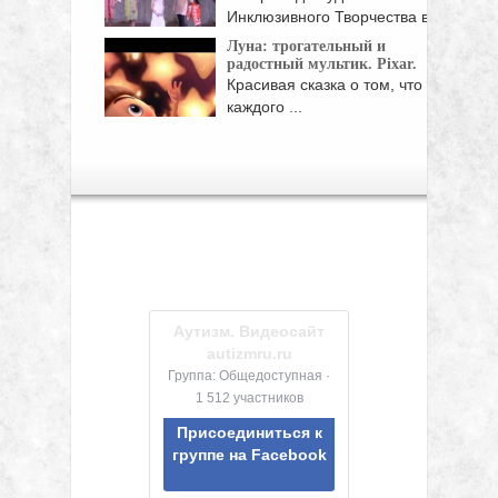
Инклюзивного Творчества в
Самаре. Ребята ...
Луна: трогательный и
радостный мультик. Pixar.
Красивая сказка о том, что у
каждого ...
Аутизм. Видеосайт
autizmru.ru
Группа: Общедоступная ·
1 512 участников
Присоединиться к
группе на Facebook