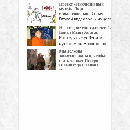
детей с ...
Проект «Инклюзивный
музей». Люди с
инвалидностью. Этикет.
Второй видеоролик из целой
серии, посвященной
Новогодние елки для детей.
пониманию ...
Канал Mama Autista.
Как ходить с ребенком-
аутистом на Новогодние
елки? Если ...
Мы должны
замаскироваться, чтобы
стать ближе? История
Швейцарца Фабиана.
Он давно уже привык, что в
автобусе ...