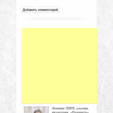
Лечение ЗПРР, алалии,
дизартрии. «Реацентр»