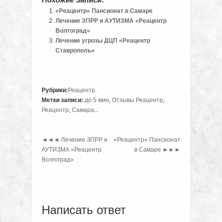
«Реацентр» Пансионат в Самаре
Лечение ЗПРР и АУТИЗМА «Реацентр
Волгоград»
Лечение угрозы ДЦП «Реацентр
Ставрополь»
Рубрики:
Реацентр
.
Метки записи:
до 5 мин
,
Отзывы Реацентр
,
Реацентр
,
Самара
...
◄◄◄
Лечение ЗПРР и
«Реацентр» Пансионат
АУТИЗМА «Реацентр
в Самаре
►►►
Волгоград»
Написать ответ