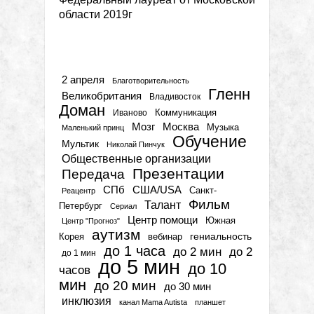
области 2019г
Метки
2 апреля
Благотворительность
Гленн
Великобритания
Владивосток
Доман
Коммуникация
Иваново
Мозг
Москва
Музыка
Маленький принц
Обучение
Мультик
Николай Пинчук
Общественные организации
Презентации
Передача
СПб
США/USA
Санкт-
Реацентр
Фильм
Талант
Петербург
Сериал
Центр помощи
Южная
Центр "Прогноз"
аутизм
гениальность
вебинар
Корея
до 1 часа
до 2 мин
до 2
до 1 мин
до 5 мин
до 10
часов
мин
до 20 мин
до 30 мин
инклюзия
канал Mama Autista
планшет