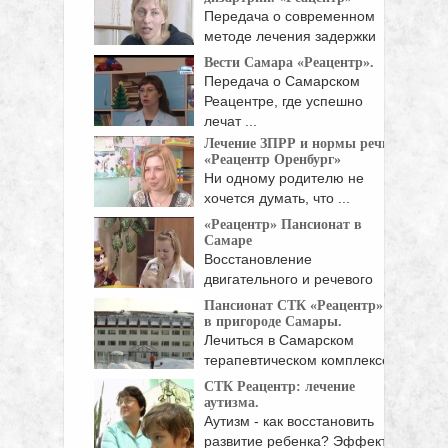
Передача о современном
методе лечения задержки
речевого ...
Вести Самара «Реацентр».
Передача о Самарском
Реацентре, где успешно
лечат ...
Лечение ЗПРР и нормы речи
«Реацентр Оренбург»
Ни одному родителю не
хочется думать, что ...
«Реацентр» Пансионат в
Самаре
Восстановление
двигательного и речевого
развития у детей ...
Пансионат СТК «Реацентр»
в пригороде Самары.
Лечиться в Самарском
терапевтическом комплексе
"Реацентр" теперь ...
СТК Реацентр: лечение
аутизма.
Аутизм - как восстановить
развитие ребенка? Эффект