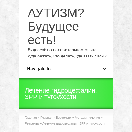
АУТИЗМ?
Будущее
есть!
Видеосайт о положительном опыте:
куда бежать, что делать, где взять силы?
Лечение гидроцефалии,
ЗРР и тугоухости
Главная
»
Главная
»
Взрослым
»
Методы лечения
»
Реацентр
»
Лечение гидроцефалии, ЗРР и тугоухости