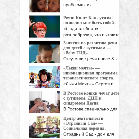
проблемах их ...
Роузи Кинг: Как аутизм
позволил мне быть собой.
«Люди так боятся
разнообразия, что пытаются
уложить ...
Занятия по развитию речи
для детей с аутизмом —
«Baby ГИД»
Отсутствие речи после 3-х
лет должно стать ...
«Лыжи мечты» —
инновационная программа
терапевтического спорта.
«Лыжи Мечты» Сергея и
Натальи Белоголовцевых -
В Ростове кошки лечат детей
...
с аутизмом, ДЦП и
синдромом Дауна.
В Ростове специально для
особенных детей проводят
Центр деятельности
...
«Отрадный Сад» —
Социальная деревня.
Отрадный Сад - дом для