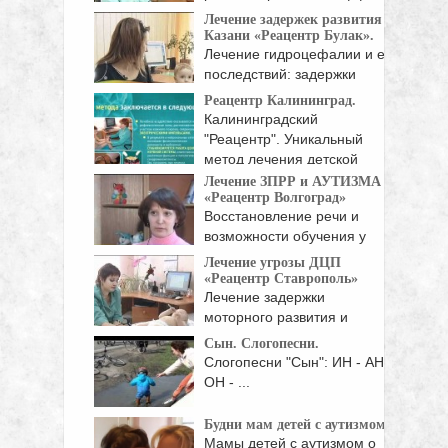
...
Лечение задержек развития в
Казани «Реацентр Булак».
Лечение гидроцефалии и ее
последствий: задержки
моторного ...
Реацентр Калининград.
Калининградский
"Реацентр". Уникальный
метод лечения детской
неврологической патологии
Лечение ЗПРР и АУТИЗМА
«Реацентр Волгоград»
...
Восстановление речи и
возможности обучения у
детей ...
Лечение угрозы ДЦП
«Реацентр Ставрополь»
Лечение задержки
моторного развития и
угрозы ДЦП. ...
Сын. Слогопесни.
Слогопесни "Сын": ИН - АН -
ОН - ...
Будни мам детей с аутизмом.
Мамы детей с аутизмом о