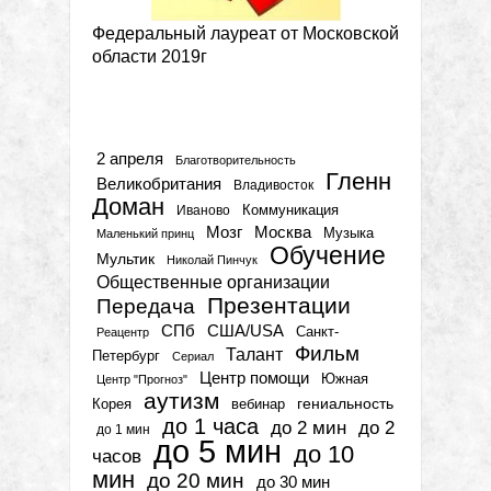
Федеральный лауреат от Московской
области 2019г
Метки
2 апреля
Благотворительность
Гленн
Великобритания
Владивосток
Доман
Коммуникация
Иваново
Мозг
Москва
Музыка
Маленький принц
Обучение
Мультик
Николай Пинчук
Общественные организации
Презентации
Передача
СПб
США/USA
Санкт-
Реацентр
Фильм
Талант
Петербург
Сериал
Центр помощи
Южная
Центр "Прогноз"
аутизм
гениальность
вебинар
Корея
до 1 часа
до 2 мин
до 2
до 1 мин
до 5 мин
до 10
часов
мин
до 20 мин
до 30 мин