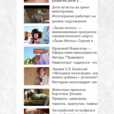
развития речи у ...
Дети-аутисты на уроке
иппотерапии.
Иппотерапия работает на
уровне подсознания.
Ребенок, погруженный ...
«Лыжи мечты» —
инновационная программа
терапевтического спорта.
«Лыжи Мечты» Сергея и
Натальи Белоголовцевых -
Правовой Навигатор —
...
Оформление инвалидности.
Авторы "Правового
Навигатора" надеются, что
Навигатор поможет ...
Лекция Е.Р. Баенской
«Методики милосердия: как
понять ребенка с аутизмом?»
Методики милосердия: как
понять ребенка с аутизмом?
Животные приматы.
Лекцию ...
Карточки Домана.
Приматы: шимпанзе,
горилла, орангутан, павиан,
человекообразная
Австрийский мультфильм
обезьяна, ...