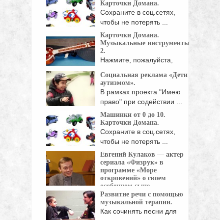
Карточки Домана.
Сохраните в соц.сетях,
чтобы не потерять ...
Карточки Домана.
Музыкальные инструменты
2.
Нажмите, пожалуйста,
кнопки социальных сетей!
Социальная реклама «Дети с
аутизмом».
В рамках проекта "Имею
право" при содействии ...
Машинки от 0 до 10.
Карточки Домана.
Сохраните в соц.сетях,
чтобы не потерять ...
Евгений Кулаков — актер
сериала «Физрук» в
программе «Море
откровений» о своем
особенном сыне.
Развитие речи с помощью
Актер сериала «Физрук»
музыкальной терапии.
Евгений Кулаков и его ...
Как сочинять песни для