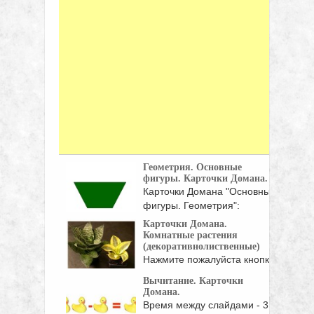
Геометрия. Основные
фигуры. Карточки Домана.
Карточки Домана "Основные
фигуры. Геометрия":
Квадрат, прямоугольник,
Карточки Домана.
треугольник, ...
Комнатные растения
(декоративнолиственные)
Нажмите пожалуйста кнопки
социальных сетей!
Вычитание. Карточки
Домана.
Время между слайдами - 3