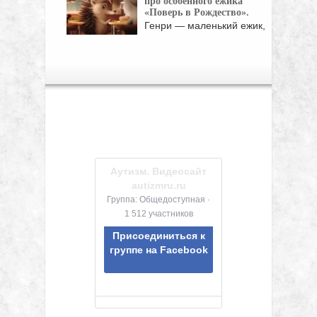
про особенного ежика
«Поверь в Рождество».
Генри — маленький ежик,
который не может ...
Аутизм. Видеосайт
autizmru.ru
Группа: Общедоступная ·
1 512 участников
Присоединиться к
группе на Facebook