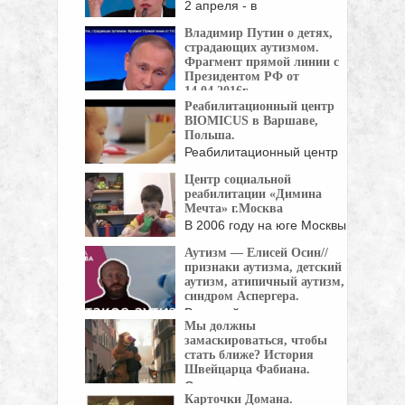
2 апреля - в
международный день
Владимир Путин о детях,
информирования ...
страдающих аутизмом.
Фрагмент прямой линии с
Президентом РФ от
14.04.2016г
Реабилитационный центр
Афдотья Смирнова, глава
BIOMICUS в Варшаве,
Фонда помощи людям с ...
Польша.
Реабилитационный центр
BIOMICUS был создан с
Центр социальной
помощью ...
реабилитации «Димина
Мечта» г.Москва
В 2006 году на юге Москвы
начал ...
Аутизм — Елисей Осин//
признаки аутизма, детский
аутизм, атипичный аутизм,
синдром Аспергера.
Расстройства
Мы должны
аутистического спектра или
замаскироваться, чтобы
аутизм - это ...
стать ближе? История
Швейцарца Фабиана.
Он давно уже привык, что в
Карточки Домана.
автобусе ...