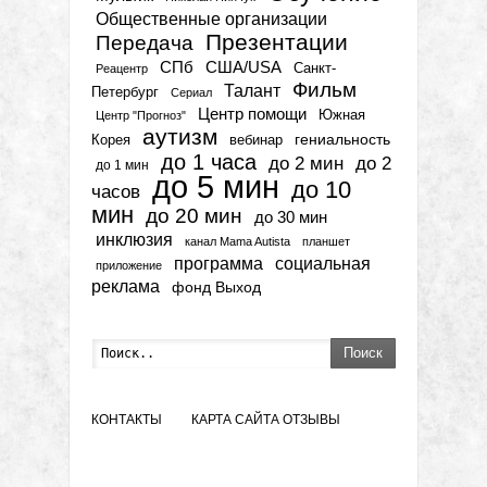
Общественные организации
Презентации
Передача
СПб
США/USA
Санкт-
Реацентр
Фильм
Талант
Петербург
Сериал
Центр помощи
Южная
Центр "Прогноз"
аутизм
гениальность
вебинар
Корея
до 1 часа
до 2 мин
до 2
до 1 мин
до 5 мин
до 10
часов
мин
до 20 мин
до 30 мин
инклюзия
канал Mama Autista
планшет
программа
социальная
приложение
реклама
фонд Выход
Поиск
КОНТАКТЫ
КАРТА САЙТА
ОТЗЫВЫ