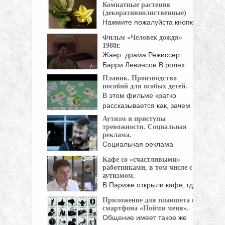
Комнатные растения
(декоративнолиственные)
Нажмите пожалуйста кнопки
социальных сетей!
Фильм «Человек дождя»
1988г.
Жанр: драма Режиссер:
Барри Левинсон В ролях:
Дастин Хоффман, Том ...
Планик. Производство
пособий для особых детей.
В этом фильме кратко
рассказывается как, зачем
...
Аутизм и приступы
тревожности. Социальная
реклама.
Социальная реклама
Национального общества
Кафе со «счастливыми»
аутизма (The National ...
работниками, в том числе с
аутизмом.
В Париже открыли кафе, где
работают люди ...
Приложение для планшета и
смартфона «Пойми меня».
Общение имеет такое же