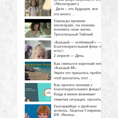
«Милосердие»)
Дети – это будущее, все
это много ...
Однажды проявив
милосердие, ты можешь
изменить свою жизнь.
Трогательный Тайский
ролик о том, как один ...
«Каждый — особенный!» —
Благотворительный фонд «Я
есть!»
2 апреля — День
распространения
Как снимался короткий метр
информации об ...
«Каждый 88».
Через что пришлось пройти,
чтоб воплотить этот ...
Как просить помощи у
благотворительного фонда?
Когда в жизни возникает
тяжелая ситуация, просить
...
Екатеринбург о проблеме
аутизма. Авдотья Смирнова,
БФ «Выход».