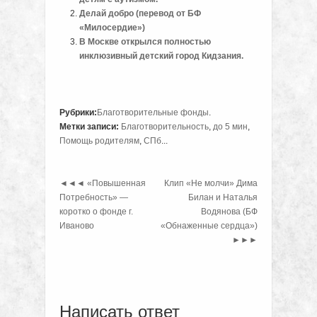
Делай добро (перевод от БФ
«Милосердие»)
В Москве открылся полностью
инклюзивный детский город Кидзания.
Рубрики:
Благотворительные фонды
.
Метки записи:
Благотворительность
,
до 5 мин
,
Помощь родителям
,
СПб
...
◄◄◄
«Повышенная
Клип «Не молчи» Дима
Потребность» —
Билан и Наталья
коротко о фонде г.
Водянова (БФ
Иваново
«Обнаженные сердца»)
►►►
Написать ответ