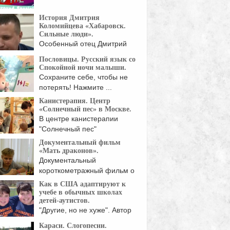
История Дмитрия
Коломийцева «Хабаровск.
Сильные люди».
Особенный отец Дмитрий
Коломийцев считает, что его
Пословицы. Русский язык со
...
Спокойной ночи малыши.
Сохраните себе, чтобы не
потерять! Нажмите ...
Канистерапия. Центр
«Солнечный пес» в Москве.
В центре канистерапии
"Солнечный пес"
золотистые ретриверы ...
Документальный фильм
«Мать драконов».
Документальный
короткометражный фильм о
жизни прекрасной
Как в США адаптируют к
учительницы, ...
учебе в обычных школах
детей-аутистов.
"Другие, но не хуже". Автор
этого выражения ...
Караси. Слогопесни.