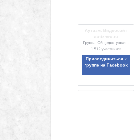
Аутизм. Видеосайт
autizmru.ru
Группа: Общедоступная ·
1 512 участников
Присоединиться к
группе на Facebook