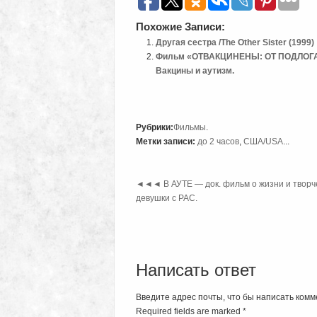
Похожие Записи:
Другая сестра /The Other Sister (1999)
Фильм «ОТВАКЦИНЕНЫ: ОТ ПОДЛОГА 
Вакцины и аутизм.
Рубрики:
Фильмы
.
Метки записи:
до 2 часов
,
США/USA
...
◄◄◄
В АУТЕ — док. фильм о жизни и творч
девушки c РАС.
Написать ответ
Введите адрес почты, что бы написать комм
Required fields are marked
*