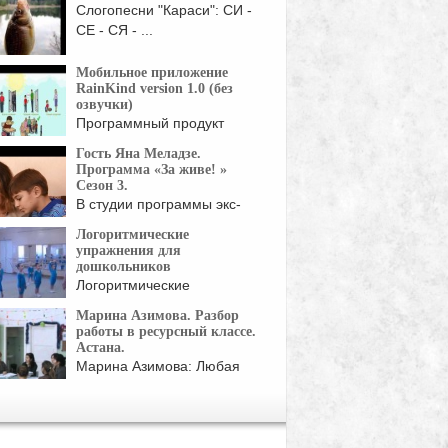
Слогопесни "Караси": СИ -
СЕ - СЯ - ...
Мобильное приложение
RainKind version 1.0 (без
озвучки)
Программный продукт
«Rainkind» может
Гость Яна Меладзе.
использоваться родителями
Программа «За живе! »
Сезон 3.
В студии программы экс-
супруга Константина
Логоритмические
Меладзе рассказала ...
упражнения для
дошкольников
Логоритмические
упражнения на уроке
Марина Азимова. Разбор
хореографии для детей ...
работы в ресурсный классе.
Астана.
Марина Азимова: Любая
поведенческая ситуация
рождается из мотивации. ...