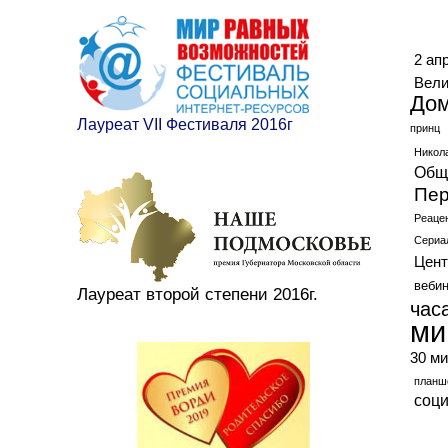
Ме
2 ап
Вели
До
Лауреат VII Фестиваля 2016г
принц
Никол
Общ
Пер
Реаце
Сериа
Цент
веби
Лауреат второй степени 2016г.
час
ми
30 ми
планш
соц