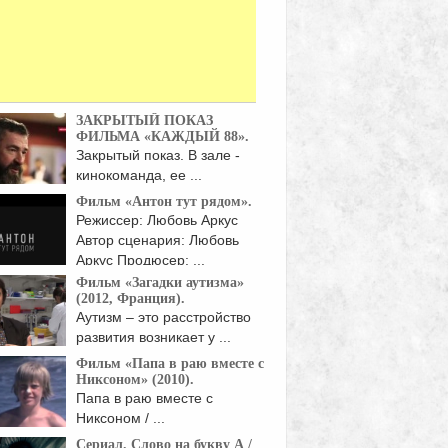
ЗАКРЫТЫЙ ПОКАЗ
ФИЛЬМА «КАЖДЫЙ 88».
Закрытый показ. В зале -
кинокоманда, ее ...
Фильм «Антон тут рядом».
Режиссер: Любовь Аркус
Автор сценария: Любовь
Аркус Продюсер: ...
Фильм «Загадки аутизма»
(2012, Франция).
Аутизм – это расстройство
развития возникает у ...
Фильм «Папа в раю вместе с
Никсоном» (2010).
Папа в раю вместе с
Никсоном / ...
Сериал. Слово на букву А /