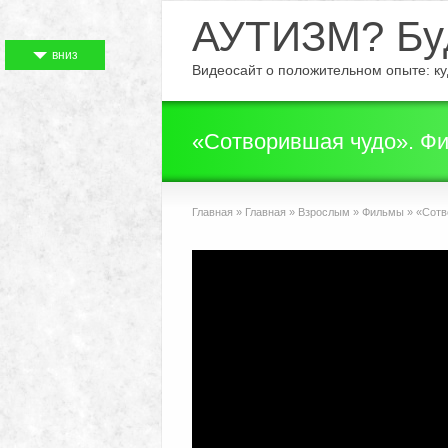
АУТИЗМ? Буд
вниз
Видеосайт о положительном опыте: куд
«Сотворившая чудо». Фи
Главная
»
Главная
»
Взрослым
»
Фильмы
»
«Сотво