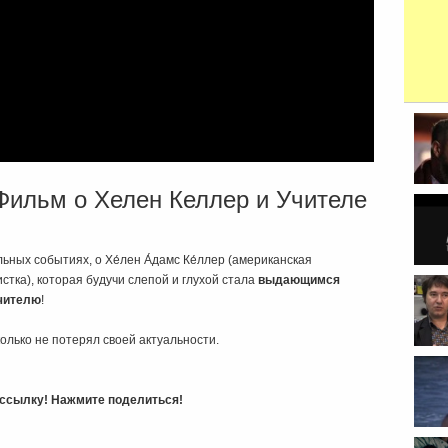
Фильм о Хелен Келлер и Учителе
ьных событиях, о Хе́лен А́дамс Ке́ллер (американская
стка), которая будучи слепой и глухой стала
выдающимся
чителю
!
колько не потерял своей актуальности.
ь ссылку! Нажмите поделиться!