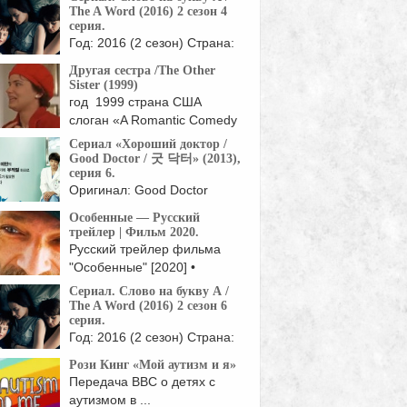
The A Word (2016) 2 сезон 4
серия.
Год: 2016 (2 сезон) Страна:
Великобритания Режиссер:
Другая сестра /The Other
Питер Каттанео, ...
Sister (1999)
год 1999 страна США
слоган «A Romantic Comedy
About ...
Сериал «Хороший доктор /
Good Doctor / 굿 닥터» (2013),
серия 6.
Оригинал: Good Doctor
Жанр: мелодрамы, драмы
Особенные — Русский
Страна: Корея Южная Год:
трейлер | Фильм 2020.
Русский трейлер фильма
"Особенные" [2020] •
Премьера: ►16 ...
Сериал. Слово на букву А /
The A Word (2016) 2 сезон 6
серия.
Год: 2016 (2 сезон) Страна:
Великобритания Режиссер:
Рози Кинг «Мой аутизм и я»
Питер Каттанео, ...
Передача ВВС о детях с
аутизмом в ...