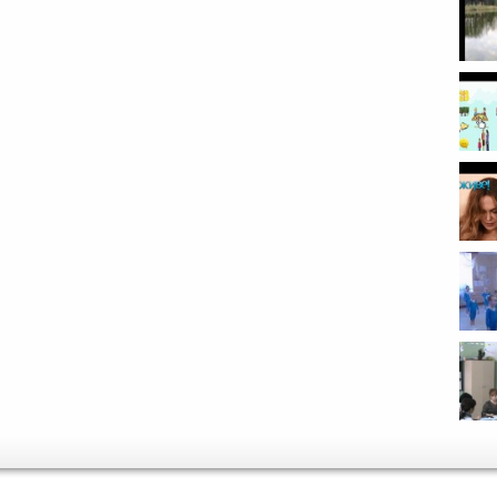
и ...