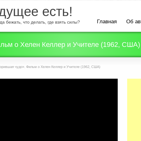
ущее есть!
Главная
Об ав
а бежать, что делать, где взять силы?
льм о Хелен Келлер и Учителе (1962, США)
рившая чудо». Фильм о Хелен Келлер и Учителе (1962, США)