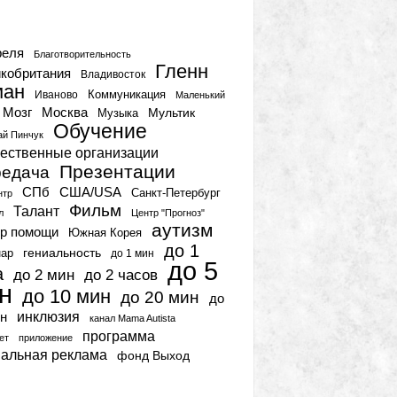
тки
реля
Благотворительность
Гленн
кобритания
Владивосток
ман
Коммуникация
Иваново
Маленький
Мозг
Москва
Мультик
Музыка
Обучение
ай Пинчук
ественные организации
Презентации
едача
СПб
США/USA
Санкт-Петербург
нтр
Фильм
Талант
л
Центр "Прогноз"
аутизм
р помощи
Южная Корея
до 1
гениальность
нар
до 1 мин
до 5
а
до 2 мин
до 2 часов
н
до 10 мин
до 20 мин
до
инклюзия
н
канал Mama Autista
программа
ет
приложение
иальная реклама
фонд Выход