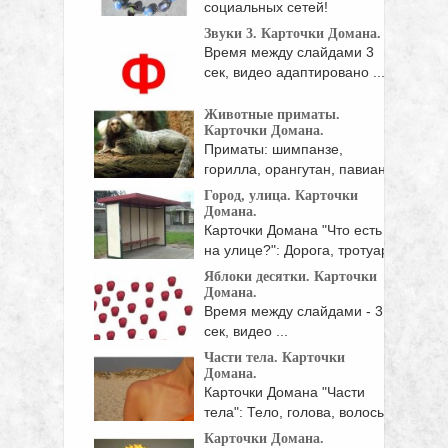
социальных сетей!
Звуки 3. Карточки Домана.
Время между слайдами 3
сек, видео адаптировано ...
Животные приматы.
Карточки Домана.
Приматы: шимпанзе,
горилла, орангутан, павиан,
человекообразная
Город, улица. Карточки
обезьяна, ...
Домана.
Карточки Домана "Что есть
на улице?": Дорога, тротуар,
...
Яблоки десятки. Карточки
Домана.
Время между слайдами - 3
сек, видео ...
Части тела. Карточки
Домана.
Карточки Домана "Части
тела": Тело, голова, волосы,
лицо, ...
Карточки Домана.