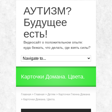
АУТИЗМ?
Будущее
есть!
Видеосайт о положительном опыте:
куда бежать, что делать, где взять силы?
Карточки Домана. Цвета.
Главная
»
Главная
»
Детям
»
Карточки Гленна Домана
»
Карточки Домана. Цвета.