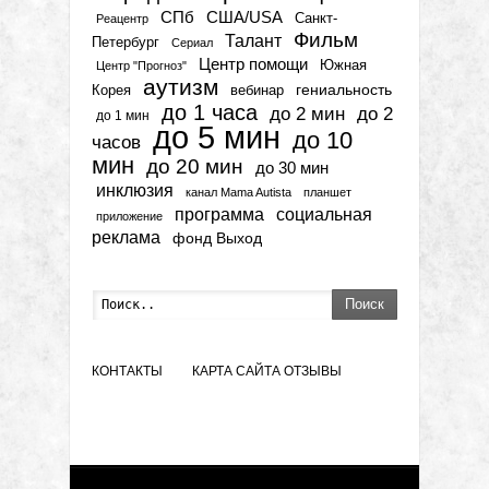
СПб
США/USA
Санкт-
Реацентр
Фильм
Талант
Петербург
Сериал
Центр помощи
Южная
Центр "Прогноз"
аутизм
гениальность
вебинар
Корея
до 1 часа
до 2 мин
до 2
до 1 мин
до 5 мин
до 10
часов
мин
до 20 мин
до 30 мин
инклюзия
канал Mama Autista
планшет
программа
социальная
приложение
реклама
фонд Выход
Поиск
КОНТАКТЫ
КАРТА САЙТА
ОТЗЫВЫ