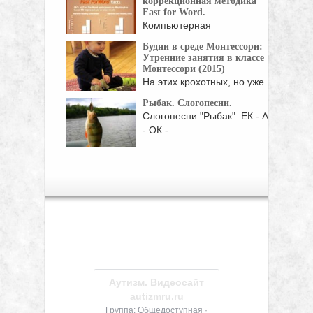
коррекционная методика
Fast for Word.
Компьютерная
коррекционная методика,
Будни в среде Монтессори:
разработанная ведущими в
Утренние занятия в классе
области ...
Монтессори (2015)
На этих крохотных, но уже
таких самостоятельных ...
Рыбак. Слогопесни.
Слогопесни "Рыбак": ЕК - АК
- ОК - ...
Аутизм. Видеосайт
autizmru.ru
Группа: Общедоступная ·