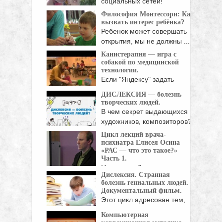
социальных сетей!
Философия Монтессори: Как
вызвать интерес ребёнка?
Ребенок может совершать
открытия, мы не должны ...
Канистерапия — игра с
собакой по медицинской
технологии.
Если "Яндексу" задать
вопрос, "что такое
ДИСЛЕКСИЯ — болезнь
канистерапия?", ...
творческих людей.
В чем секрет выдающихся
художников, композиторов?
Что ...
Цикл лекций врача-
психиатра Елисея Осина
«РАС — что это такое?»
Часть 1.
Цикл лекций врача-
Дислексия. Странная
психиатра Елисея Осина.
болезнь гениальных людей.
Тема семинара "Расстройства ...
Документальный фильм.
Этот цикл адресован тем,
кто интересуется жизнью ...
Компьютерная