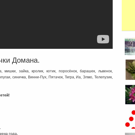
чки Домана.
, мишки, зайка, кролик, котик, поросёнок, барашек, львенок,
опугаи, синичка, Винни-Пух, Пятачок, Тигра, Иа, Элмо, Телепузик,
етей!
.
мена года.