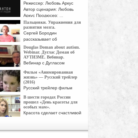
Режиссер: Любовь Аркус
Автор сценария: Любовь
Аркус Продюсер: ...
Пальцовки. Упражнения для
развития мозга.
Сергей Бородин
рассказывает об
упражнениях для развития
Douglas Doman about autism.
...
Webinar. Дуглас Доман об
АУТИЗМЕ. Вебинар.
Вебинар с Дугласом
Доманом - Директором
Фильм «Анимированная
Институтов ...
жизнь» — Русский трейлер
(2016)
Русский трейлер фильм
Анимированная жизнь / Life,
В шести городах России
...
прошел «День красоты для
особых мам».
Красота сделает счастливой
женщину, особенно ту, у ...