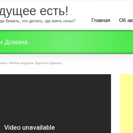
ущее есть!
Главная
Об ав
а бежать, что делать, где взять силы?
и Домана.
мана
»
Мягкие игрушки. Карточки Домана.