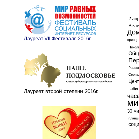
Ме
2 ап
Вели
До
Лауреат VII Фестиваля 2016г
принц
Никол
Общ
Пер
Реаце
Сериа
Цент
веби
Лауреат второй степени 2016г.
час
ми
30 ми
планш
соц