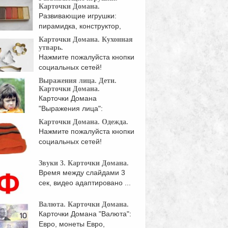
Карточки Домана.
Развивающие игрушки:
пирамидка, конструктор,
пазл, трехмерный ...
Карточки Домана. Кухонная
утварь.
Нажмите пожалуйста кнопки
социальных сетей!
Выражения лица. Дети.
Карточки Домана.
Карточки Домана
"Выражения лица":
Серьезное, грустное,
Карточки Домана. Одежда.
недовольное, нахмуренное,
Нажмите пожалуйста кнопки
социальных сетей!
Звуки 3. Карточки Домана.
Время между слайдами 3
сек, видео адаптировано ...
Валюта. Карточки Домана.
Карточки Домана "Валюта":
Евро, монеты Евро,