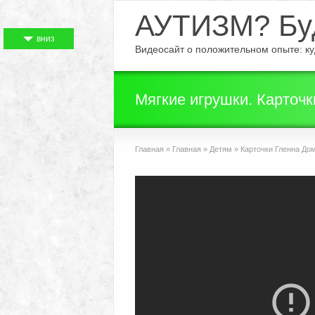
АУТИЗМ? Буд
вниз
Видеосайт о положительном опыте: куд
Мягкие игрушки. Карточк
Главная
»
Главная
»
Детям
»
Карточки Гленна До