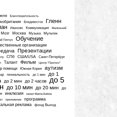
тки
реля
Благотворительность
Гленн
кобритания
Владивосток
ман
Коммуникация
Иваново
Маленький
Мозг
Москва
Мультик
Музыка
Обучение
ай Пинчук
ественные организации
Презентации
едача
СПб
США/USA
Санкт-Петербург
нтр
Фильм
Талант
л
Центр "Прогноз"
аутизм
р помощи
Южная Корея
до 1
гениальность
нар
до 1 мин
до 5
а
до 2 мин
до 2 часов
н
до 10 мин
до 20 мин
до
инклюзия
н
канал Mama Autista
программа
ет
приложение
иальная реклама
фонд Выход