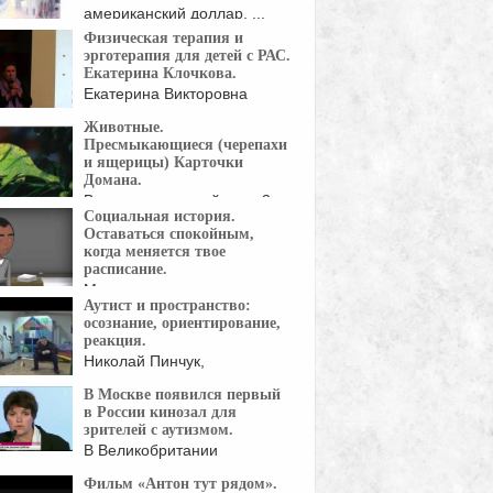
американский доллар, ...
Физическая терапия и
эрготерапия для детей с РАС.
Екатерина Клочкова.
Екатерина Викторовна
Клочкова ( директор АНО
Животные.
«Физическая ...
Пресмыкающиеся (черепахи
и ящерицы) Карточки
Домана.
Время между слайдами 3
Социальная история.
сек, видео адаптировано ...
Оставаться спокойным,
когда меняется твое
расписание.
Мне нравится, что у меня
Аутист и пространство:
есть расписание, ...
осознание, ориентирование,
реакция.
Николай Пинчук,
театральный педагог,
В Москве появился первый
Неформальное общество
в России кинозал для
щи ...
зрителей с аутизмом.
В Великобритании
твует акция Autism Friendly Screenings,
Фильм «Антон тут рядом».