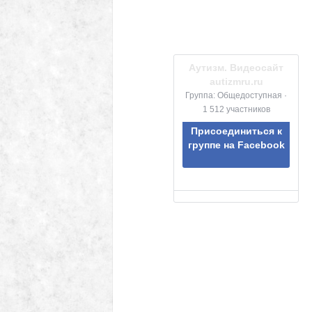
Аутизм. Видеосайт
autizmru.ru
Группа: Общедоступная ·
1 512 участников
Присоединиться к
группе на Facebook