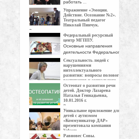
работать ...
Упражнение «Эмоции.
Действие. Осознание №2».
Театральный педагог
Николай Пинчук.
Здесь мы для начала повторяем
Федеральный ресурсный
предыдущее упражнение, ...
центр МГППУ.
Основные направления
деятельности Федерального
ресурсного центра по
Сексуальность людей с
развитию ...
нарушениями
интеллектуального
развития: вопросы полового
воспитания и социального
развития.
Остеопат о развитии речи
детей. Доктор Лазарева
Лекция С.В. Андреевой
Наталья Геннадьевна,
(часть 1) «Сексуальность людей с ...
10.01.2016 г.
В рамках интервью мы
Уникальное приложение для
обсудили следующие
детей с аутизмом
вопросы: 1. ...
«Коммуникатор ДАР»
презентовала компания
Velcom.
Равновес Совы.
Современная техника и