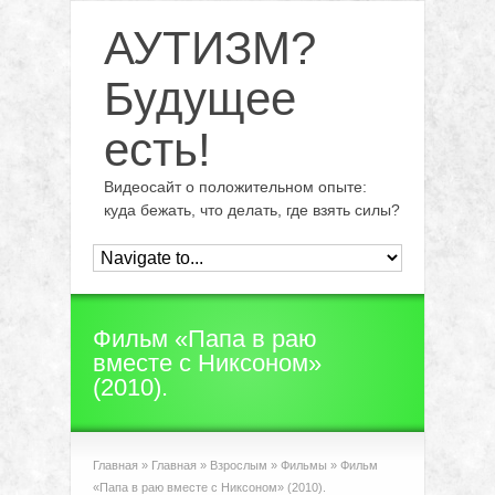
АУТИЗМ?
Будущее
есть!
Видеосайт о положительном опыте:
куда бежать, что делать, где взять силы?
Фильм «Папа в раю
вместе с Никсоном»
(2010).
Главная
»
Главная
»
Взрослым
»
Фильмы
»
Фильм
«Папа в раю вместе с Никсоном» (2010).