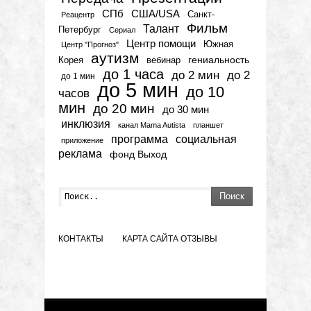
СПб
США/USA
Санкт-
Реацентр
Фильм
Талант
Петербург
Сериал
Центр помощи
Южная
Центр "Прогноз"
аутизм
гениальность
вебинар
Корея
до 1 часа
до 2 мин
до 2
до 1 мин
до 5 мин
до 10
часов
мин
до 20 мин
до 30 мин
инклюзия
канал Mama Autista
планшет
программа
социальная
приложение
реклама
фонд Выход
Поиск
КОНТАКТЫ
КАРТА САЙТА
ОТЗЫВЫ