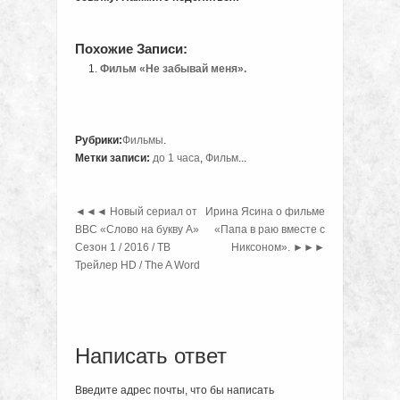
Похожие Записи:
Фильм «Не забывай меня».
Рубрики:
Фильмы
.
Метки записи:
до 1 часа
,
Фильм
...
◄◄◄
Новый сериал от
Ирина Ясина о фильме
BBC «Слово на букву А»
«Папа в раю вместе с
Сезон 1 / 2016 / ТВ
Никсоном».
►►►
Трейлер HD / The A Word
Написать ответ
Введите адрес почты, что бы написать