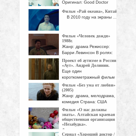
Оригинал: Good Doctor
Жанр: мелодрамы, драмы
Фильм «Рай океана», Китай.
Страна: Корея Южная Год:
В 2010 году на экраны ...
...
Фильм «Человек дождя»
1988г.
Жанр: драма Режиссер:
Барри Левинсон В ролях:
Дастин Хоффман, Том ...
Проект об аутизме в России
«Аут». Андрей Долинин.
Еще один
короткометражный фильм
Любовь Аркус и ...
Фильм «Без ума от любви»
(2005)
Жанр: драма, мелодрама,
комедия Страна: США
Режиссёр: Петтер Несс Музыка: ...
Фильм «О нас должны
знать». Алтайская краевая
общественная организация
«Незабудка».
Фильм рассказывает о
Сериал «Хороший доктор /
деятельности Алтайской