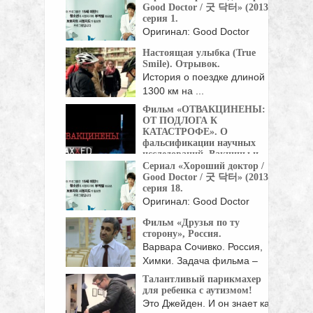
Good Doctor / 굿 닥터» (2013),
краевой общественной ...
серия 1.
Оригинал: Good Doctor
Жанр: мелодрамы, драмы
Настоящая улыбка (True
Страна: Корея Южная Год:
Smile). Отрывок.
...
История о поездке длиной
1300 км на ...
Фильм «ОТВАКЦИНЕНЫ:
ОТ ПОДЛОГА К
КАТАСТРОФЕ». О
фальсификации научных
исследований. Вакцины и
аутизм.
Сериал «Хороший доктор /
Good Doctor / 굿 닥터» (2013),
Незадолго перед выходом
серия 18.
этого фильма актер Роберт ...
Оригинал: Good Doctor
Жанр: мелодрамы, драмы
Фильм «Друзья по ту
Страна: Корея Южная Год:
сторону», Россия.
...
Варвара Сочивко. Россия,
Химки. Задача фильма –
показать ...
Талантливый парикмахер
для ребенка с аутизмом!
Это Джейден. И он знает как