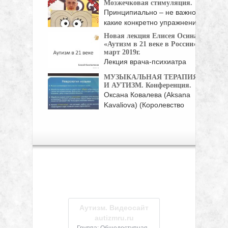
Мозжечковая стимуляция.
программное обеспечение в помощь ...
Принципиально – не важно,
какие конкретно упражнения
...
Новая лекция Елисея Осина
«Аутизм в 21 веке в России»,
март 2019г.
Лекция врача-психиатра
Елисея Осина в АНО
МУЗЫКАЛЬНАЯ ТЕРАПИЯ
"Инклюзивная ...
И АУТИЗМ. Конференция.
Оксана Ковалева (Aksana
Kavaliova) (Королевство
Бахрейн) B.M.T., ...
Аутизм. Видеосайт
autizmru.ru