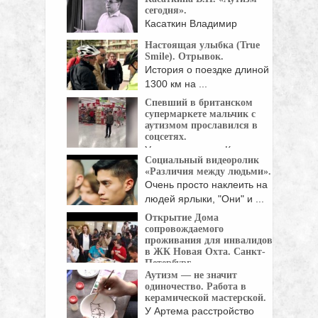
сегодня».
Касаткин Владимир
Николаевич, Доктор
Настоящая улыбка (True
медицинских наук,
Smile). Отрывок.
профессор: Как ...
История о поездке длиной
1300 км на ...
Спевший в британском
супермаркете мальчик с
аутизмом прославился в
соцсетях.
У десятилетнего Калума
Социальный видеоролик
Кортни из британского
«Различия между людьми».
Базилдона ...
Очень просто наклеить на
людей ярлыки, "Они" и ...
Открытие Дома
сопровождаемого
проживания для инвалидов
в ЖК Новая Охта. Санкт-
Петербург.
Аутизм — не значит
8 июня на территории
одиночество. Работа в
жилого комплекса «Новая ...
керамической мастерской.
У Артема расстройство