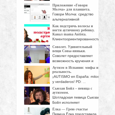
аутистического спектра. Мир
Приложение «Говори
он ...
Молча» для планшета.
Говори Молча: средство
альтернативной
коммуникации для детей ...
Как подстричь волосы и
ногти аутичному ребенку.
Канал mama Autista.
Клиентоориентированность
не пустое слово для
Соволет. Удивительный
парикмахера Джеймса ...
вещи Совы-няньки.
Соволет предоставляет
возможность кручения и
вращения в ...
Аутизм в Испании: мифы и
реальность.
¡AUTISMO en España: mitos
y verdaderos! PD: ...
Сьюзан Бойл – певица с
аутизмом.
Шотладская певица Сьюзан
Бойл исполняет
классическую английскую ...
Ёлка — Грею счастье
Певица Ёлка представила