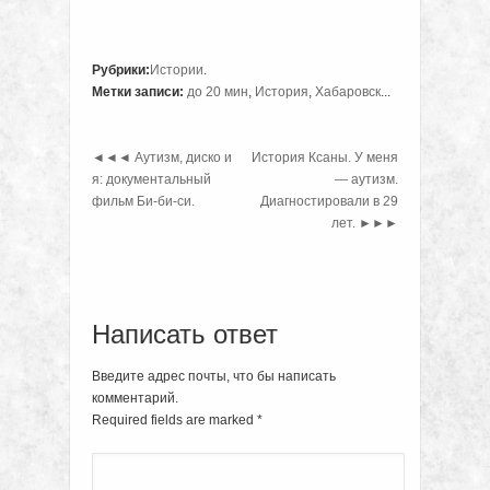
Рубрики:
Истории
.
Метки записи:
до 20 мин
,
История
,
Хабаровск
...
◄◄◄
Аутизм, диско и
История Ксаны. У меня
я: документальный
— аутизм.
фильм Би-би-си.
Диагностировали в 29
лет.
►►►
Написать ответ
Введите адрес почты, что бы написать
комментарий.
Required fields are marked
*