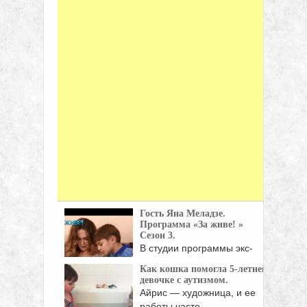
Гость Яна Меладзе.
Программа «За живе! »
Сезон 3.
В студии программы экс-
супруга Константина
Как кошка помогла 5-летней
Меладзе рассказала ...
девочке с аутизмом.
Айрис — художница, и ее
работы часто ...