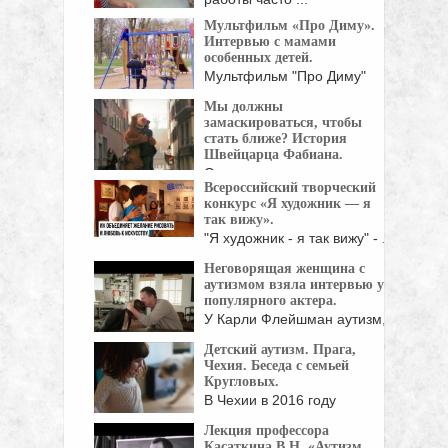
Мультфильм «Про Диму».
Интервью с мамами
особенных детей.
Мультфильм "Про Диму"
начался с интервью с ...
Мы должны
замаскироваться, чтобы
стать ближе? История
Швейцарца Фабиана.
Он давно уже привык, что в
Всероссийский творческий
автобусе ...
конкурс «Я художник — я
так вижу».
"Я художник - я так вижу" - ...
Неговорящая женщина с
аутизмом взяла интервью у
популярного актера.
У Карли Флейшман аутизм,
и она совсем ...
Детский аутизм. Прага,
Чехия. Беседа с семьей
Кругловых.
В Чехии в 2016 году
впервые началась ...
Лекция профессора
Касаткина В.Н. «Аутизм