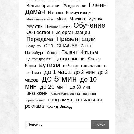
Гленн
Великобритания
Владивосток
Доман
Коммуникация
Иваново
Мозг
Москва
Музыка
Маленький принц
Обучение
Мультик
Николай Пинчук
Общественные организации
Презентации
Передача
СПб
США/USA
Санкт-
Реацентр
Фильм
Талант
Петербург
Сериал
Центр помощи
Южная
Центр "Прогноз"
аутизм
гениальность
вебинар
Корея
до 1 часа
до 2 мин
до 2
до 1 мин
до 5 мин
до 10
часов
мин
до 20 мин
до 30 мин
инклюзия
канал Mama Autista
планшет
программа
социальная
приложение
реклама
фонд Выход
Поиск