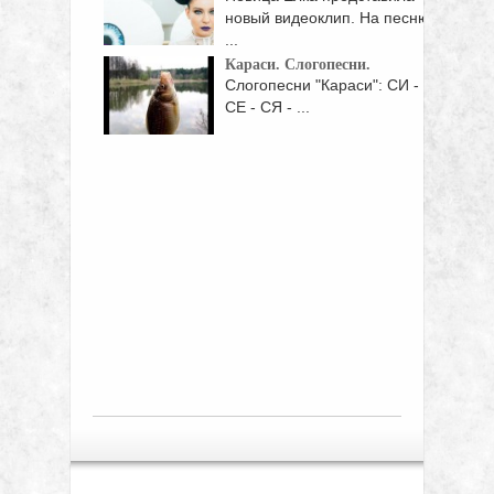
новый видеоклип. На песню
...
Караси. Слогопесни.
Слогопесни "Караси": СИ -
СЕ - СЯ - ...