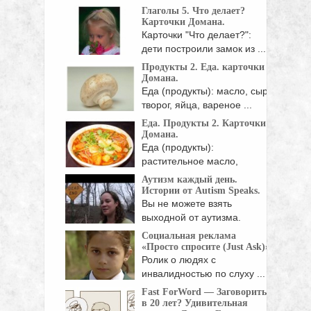
Глаголы 5. Что делает?
Карточки Домана.
Карточки "Что делает?":
дети построили замок из ...
Продукты 2. Еда. карточки
Домана.
Еда (продукты): масло, сыр,
творог, яйца, вареное ...
Еда. Продукты 2. Карточки
Домана.
Еда (продукты):
растительное масло,
томатная паста, ...
Аутизм каждый день.
Истории от Autism Speaks.
Вы не можете взять
выходной от аутизма.
Аутизм ...
Социальная реклама
«Просто спросите (Just Ask)».
Ролик о людях с
инвалидностью по слуху ...
Fast ForWord — Заговорить
в 20 лет? Удивительная