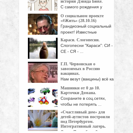
история Дэвида Бюхе.
С самого рождения у
Дэвида был редкий ...
О социальном проекте
«#Жить» (28.10.16)
Грандиозный социальный
проект! Известные
музыканты призывают не
Караси. Слогопесни.
отчаиваться ...
Слогопесни "Караси": СИ -
СЕ - СЯ - ...
Г.П. Червонская о
завозимых в Россию
вакцинах.
Нам везут (вакцины) всё как
на помойку. ...
Машинки от 0 до 10.
Карточки Домана.
Сохраните в соц.сетях,
чтобы не потерять ...
«Счастливый дом» для
детей-аутистов построили
под Петербургом.
Интегративный лагерь.
Санкт-Петербург, 6