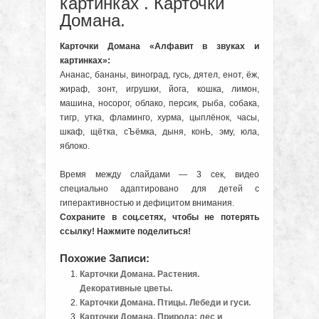
картинках . Карточки
Домана.
Карточки Домана «Алфавит в звуках и
картинках»:
Ананас, бананы, виноград, гусь, дятел, енот, ёж,
жираф, зонт, игрушки, йога, кошка, лимон,
машина, носорог, облако, персик, рыба, собака,
тигр, утка, фламинго, хурма, цыплёнок, часы,
шкаф, щётка, сЪёмка, дыня, конЬ, эму, юла,
яблоко.
Время между слайдами — 3 сек, видео
специально адаптировано для детей с
гиперактивностью и дефицитом внимания.
Сохраните в соц.сетях, чтобы не потерять
ссылку! Нажмите поделиться!
Похожие Записи:
Карточки Домана. Растения.
Декоративные цветы.
Карточки Домана. Птицы. Лебеди и гуси.
Карточки Домана. Природа: лес и