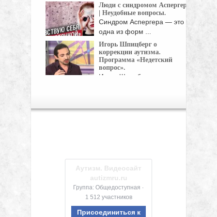
Люди с синдромом Аспергера
сентября. В центре для
| Неудобные вопросы.
людей с ...
Синдром Аспергера — это
одна из форм ...
Игорь Шпицберг о
коррекции аутизма.
Программа «Недетский
вопрос».
Игорь Шпицберг,
руководитель
реабилитационной программы центра «Наш
...
Аутизм. Видеосайт
autizmru.ru
Группа: Общедоступная ·
1 512 участников
Присоединиться к