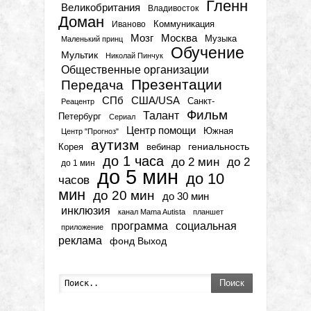
Гленн
Великобритания
Владивосток
Доман
Коммуникация
Иваново
Мозг
Москва
Музыка
Маленький принц
Обучение
Мультик
Николай Пинчук
Общественные организации
Презентации
Передача
СПб
США/USA
Санкт-
Реацентр
Фильм
Талант
Петербург
Сериал
Центр помощи
Южная
Центр "Прогноз"
аутизм
гениальность
вебинар
Корея
до 1 часа
до 2 мин
до 2
до 1 мин
до 5 мин
до 10
часов
мин
до 20 мин
до 30 мин
инклюзия
канал Mama Autista
планшет
программа
социальная
приложение
реклама
фонд Выход
Поиск