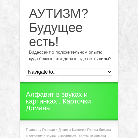
АУТИЗМ?
Будущее
есть!
Видеосайт о положительном опыте:
куда бежать, что делать, где взять силы?
Алфавит в звуках и
картинках . Карточки
Домана.
Главная
»
Главная
»
Детям
»
Карточки Гленна Домана
»
Алфавит в звуках и картинках . Карточки Домана.