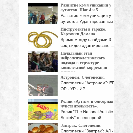
либо изобретённые ...
Развитие коммуникации у
аутистов. Шаг 4 и 5.
Развитие коммуникации у
аутистов. Адаптированные
либо изобретённые ...
Инструменты в гараже.
Карточки Домана.
Время между слайдами 3
сек, видео адаптировано ...
Начальный этап
нейропсихологического
подхода в структуре
комплексной коррекции
аутизма.
Астроном. Слогопесни.
Нейропсихология - это
Слогопесни "Астроном": ЕР-
область психологической науки, изучающая
ОР - УР - ИР ...
...
Ролик «Аутизм и сенсорная
чувствительность».
Ролик "The National Autistic
Society" о сенсорной ...
Завтрак. Слогопесни.
Слогопесни "Завтрак": АЛ -