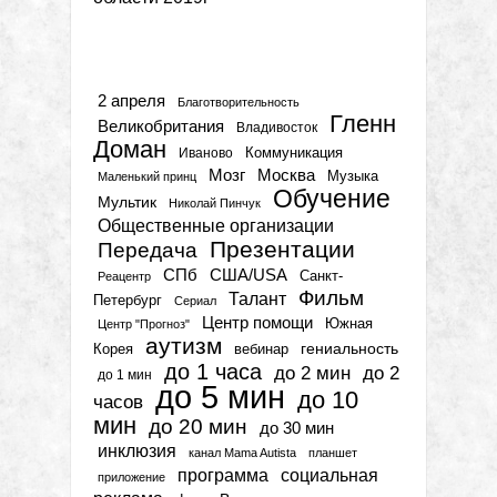
Метки
2 апреля
Благотворительность
Гленн
Великобритания
Владивосток
Доман
Коммуникация
Иваново
Мозг
Москва
Музыка
Маленький принц
Обучение
Мультик
Николай Пинчук
Общественные организации
Презентации
Передача
СПб
США/USA
Санкт-
Реацентр
Фильм
Талант
Петербург
Сериал
Центр помощи
Южная
Центр "Прогноз"
аутизм
гениальность
вебинар
Корея
до 1 часа
до 2 мин
до 2
до 1 мин
до 5 мин
до 10
часов
мин
до 20 мин
до 30 мин
инклюзия
канал Mama Autista
планшет
программа
социальная
приложение