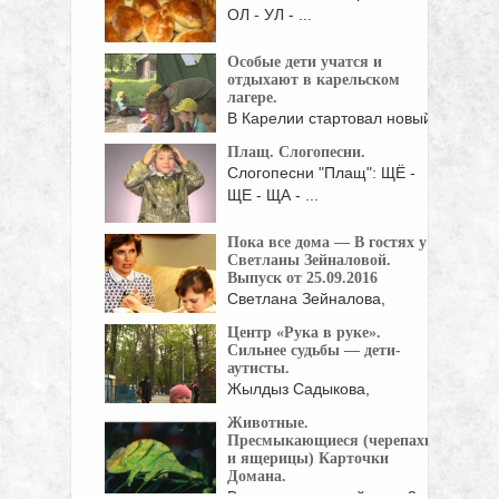
ОЛ - УЛ - ...
Особые дети учатся и
отдыхают в карельском
лагере.
В Карелии стартовал новый
проект для детей ...
Плащ. Слогопесни.
Слогопесни "Плащ": ЩЁ -
ЩЕ - ЩА - ...
Пока все дома — В гостях у
Светланы Зейналовой.
Выпуск от 25.09.2016
Светлана Зейналова,
ведущая программы
Центр «Рука в руке».
«Доброе утро» на ...
Сильнее судьбы — дети-
аутисты.
Жылдыз Садыкова,
руководитель центра "Рука в
Животные.
руке", ...
Пресмыкающиеся (черепахи
и ящерицы) Карточки
Домана.
Время между слайдами 3