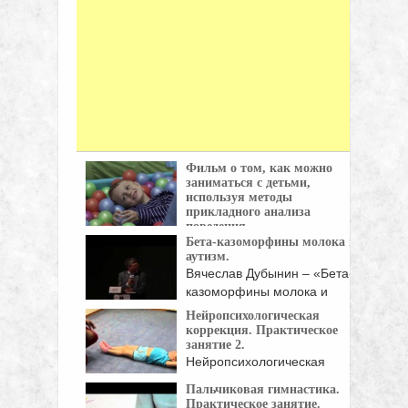
Фильм о том, как можно
заниматься с детьми,
используя методы
прикладного анализа
поведения.
Бета-казоморфины молока и
Фильм о том, как можно
аутизм.
заниматься с ...
Вячеслав Дубынин – «Бета-
казоморфины молока и
аутизм» Выступление ...
Нейропсихологическая
коррекция. Практическое
занятие 2.
Нейропсихологическая
коррекция (нейрокоррекция)
Пальчиковая гимнастика.
— комплекс специальных
Практическое занятие.