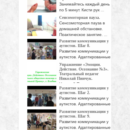
психологических ...
Занимайтесь каждый день
по 5 минут. Кисти рук ...
Сенсомоторная пауза.
Сенсомоторная пауза в
домашней обстановке.
Практическое занятие. ...
Развитие коммуникации у
аутистов. Шаг 8.
Развитие коммуникации у
аутистов. Адаптированные
либо изобретённые ...
Упражнение «Эмоции.
Действие. Осознание №3».
Театральный педагог
Николай Пинчук.
Николай Пинчук,
Развитие коммуникации у
театральный педагог: Итак.
аутистов. Шаг 2.
На сей раз ...
Развитие коммуникации у
аутистов. Адаптированные
либо изобретённые ...
Развитие коммуникации у
аутистов. Шаг 9.
Развитие коммуникации у
аутистов. Адаптированные