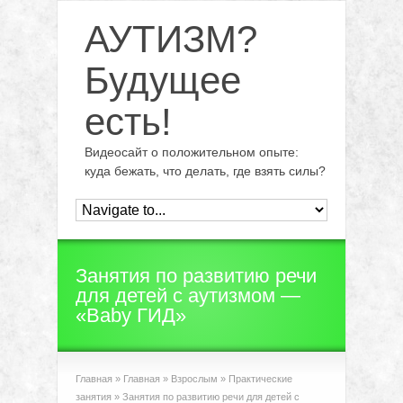
АУТИЗМ?
Будущее
есть!
Видеосайт о положительном опыте:
куда бежать, что делать, где взять силы?
Занятия по развитию речи
для детей с аутизмом —
«Baby ГИД»
Главная
»
Главная
»
Взрослым
»
Практические
занятия
»
Занятия по развитию речи для детей с