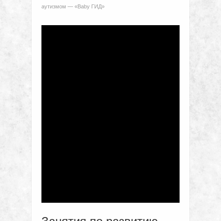
аутизмом — «Baby ГИД»