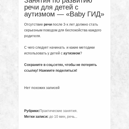
Занятия по развитию
речи для детей с
аутизмом — «Baby ГИД»
Отсутствие
речи
после 3-х лет должно стать
серьезным поводом для беспокойства каждого
родителя.
С чего следует начинать и какие методики
использовать у детей с
аутизмом
?
Сохраните в соц.сетях, чтобы не потерять
ссылку! Нажмите поделиться!
Нет похожих записей
Рубрики:
Практические занятия
.
Метки записи:
до 10 мин
,
речь
...