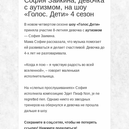
София Заикина, девочка
с аутизмом, на шоу
«Голос. Дети» 4 сезон
В новом четвертом сезоне
шоу «Голос.Дети»
приняла участие 8-летняя девочка с
аутизмом
— София Заикина.
Мама Софии рассказала, что музыка помогает
ей развиваться и делает счастливой. Девочка до
4-х лет не разговаривала.
«Когда я пою – я чувствую радость во всей
вселенной», – говорит маленькая
исполнительница.
На «слепых прослушиваниях» София
исполнила композицию Эдит Пиаф Non, je ne
regretted rien. Однако никто из звездных
тренеров на обернулся и девочка не прошла
дальше в шоу.
Сохраните в соц.сетях, чтобы не потерять
ссылку! Нажмите поделиться!