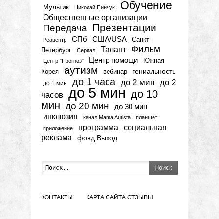
Обучение
Мультик
Николай Пинчук
Общественные организации
Презентации
Передача
СПб
США/USA
Санкт-
Реацентр
Фильм
Талант
Петербург
Сериал
Центр помощи
Южная
Центр "Прогноз"
аутизм
гениальность
вебинар
Корея
до 1 часа
до 2 мин
до 2
до 1 мин
до 5 мин
до 10
часов
мин
до 20 мин
до 30 мин
инклюзия
канал Mama Autista
планшет
программа
социальная
приложение
реклама
фонд Выход
Поиск
КОНТАКТЫ
КАРТА САЙТА
ОТЗЫВЫ