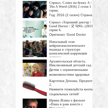
Сериал. Слово на букву А /
wellness, ...
The A Word (2016) 2 сезон 1
серия.
Год: 2016 (2 сезон) Страна:
Великобритания Режиссер:
Сериал «Хороший доктор /
Питер Каттанео, ...
Good Doctor / 굿 닥터» (2013),
серия 6.
Оригинал: Good Doctor
Жанр: мелодрамы, драмы
Начальный этап
Страна: Корея Южная Год:
нейропсихологического
...
подхода в структуре
комплексной коррекции
аутизма.
Архангельская область.
Нейропсихология - это
Инклюзивный детский сад.
область психологической науки, изучающая
Детям с ограниченными
...
возможностями здоровья
необходим особый ...
Карточки Домана. Предметы
2.
Нажмите пожалуйста кнопки
социальных сетей!
Ирина Ясина о фильме
«Папа в раю вместе с