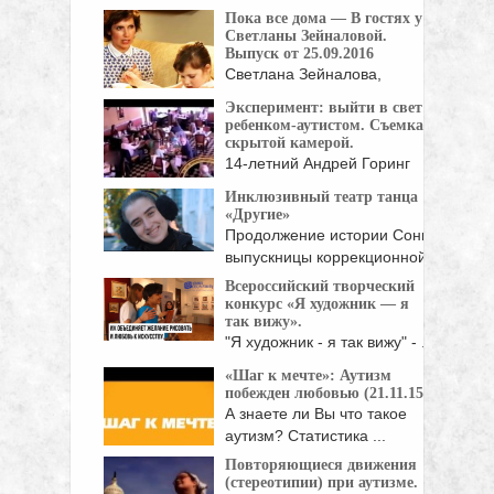
Пока все дома — В гостях у
Светланы Зейналовой.
Выпуск от 25.09.2016
Светлана Зейналова,
ведущая программы
Эксперимент: выйти в свет с
«Доброе утро» на ...
ребенком-аутистом. Съемка
скрытой камерой.
14-летний Андрей Горинг
идет обедать с мамой. ...
Инклюзивный театр танца
«Другие»
Продолжение истории Сони,
выпускницы коррекционной
школы. Сейчас ей ...
Всероссийский творческий
конкурс «Я художник — я
так вижу».
"Я художник - я так вижу" - ...
«Шаг к мечте»: Аутизм
побежден любовью (21.11.15)
А знаете ли Вы что такое
аутизм? Статистика ...
Повторяющиеся движения
(стереотипии) при аутизме.