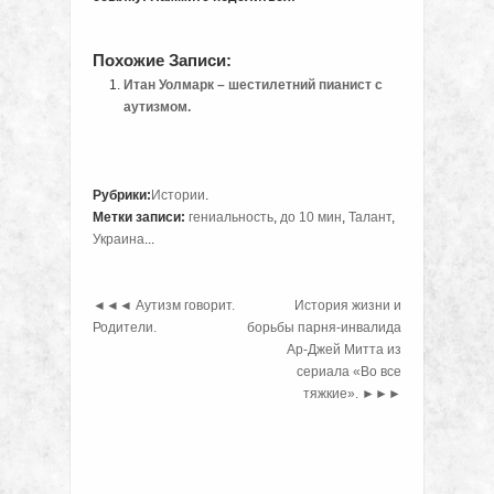
Похожие Записи:
Итан Уолмарк – шестилетний пианист с
аутизмом.
Рубрики:
Истории
.
Метки записи:
гениальность
,
до 10 мин
,
Талант
,
Украина
...
◄◄◄
Аутизм говорит.
История жизни и
Родители.
борьбы парня-инвалида
Ар-Джей Митта из
сериала «Во все
тяжкие».
►►►