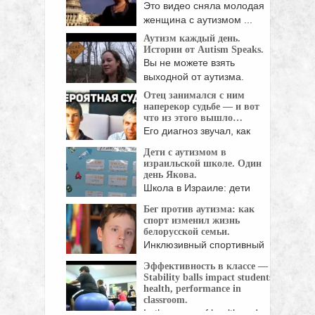
Это видео сняла молодая
женщина с аутизмом ...
Аутизм каждый день.
Истории от Autism Speaks.
Вы не можете взять
выходной от аутизма.
Аутизм ...
Отец занимался с ним
наперекор судьбе — и вот
что из этого вышло…
Его диагноз звучал, как
приговор.
Дети с аутизмом в
Митохондриальное
израильской школе. Один
заболевание ...
день Якова.
Школа в Израиле: дети
аутисты. Расскажем вам ...
Бег против аутизма: как
спорт изменил жизнь
белорусской семьи.
Инклюзивный спортивный
клуб помог мальчику с
Эффективность в классе —
аутизмом ...
Stability balls impact students’
health, performance in
classroom.
In the name of health and