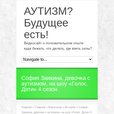
АУТИЗМ?
Будущее
есть!
Видеосайт о положительном опыте:
куда бежать, что делать, где взять силы?
София Заикина, девочка с
аутизмом, на шоу «Голос.
Дети» 4 сезон
Главная
»
Главная
»
Взрослым
»
Истории
»
София
Заикина, девочка с аутизмом, на шоу «Голос. Дети» 4