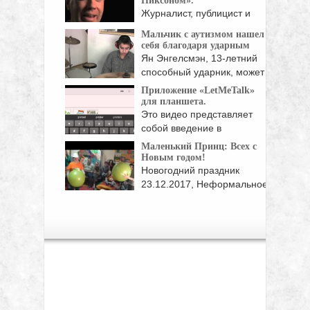
Никсоном».
Журналист, публицист и
правозащитник Ирина
Мальчик с аутизмом нашел
Ясина, автор ...
себя благодаря ударным
Ян Энгелсмэн, 13-летний
способный ударник, может
бесконечно ...
Приложение «LetMeTalk»
для планшета.
Это видео представляет
собой введение в
приложение ...
Маленький Принц: Всех с
Новым годом!
Новогодний праздник
23.12.2017, Неформальное
общество помощи аутистам
...