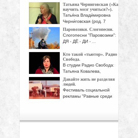
Питер Моффат В ...
Татьяна Черниговская («Как
научить мозг учиться?»).
Татья́на Влади́мировна
Черни́говская (род. 7
февраля 1947, ...
Паровозики. Слогопесни.
Слогопесни "Паровозики":
ДЯ - ДЁ - ДИ - ...
Кто такой «тьютор». Радио
Свобода.
В студии Радио Свобода:
Татьяна Ковалева,
президент
Давайте жить не разделяя
Межрегиональной ...
людей.
Фестиваль социальной
рекламы "Равные среди
равных" Юго-Западного ...