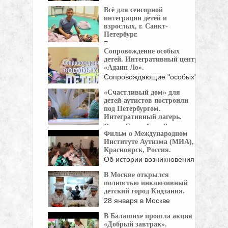
общественная организация
Всё для сенсорной
помощи детям и ...
интеграции детей и
взрослых, г. Санкт-
Петербург.
Ролик про утяжеленное
Сопровождение особых
Одеяло Совы, Яйцо Совы ...
детей. Интегративный центр
«Адаин Ло».
Сопровождающие "особых"
детей помогают стать им
«Счастливый дом» для
частью ...
детей-аутистов построили
под Петербургом.
Интегративный лагерь.
Санкт-Петербург, 6
Фильм о Международном
сентября. В центре для
Институте Аутизма (МИА),
людей с ...
Красноярск, Россия.
Об истории возникновения
Международного Института
В Москве открылся
Аутизма, о ...
полностью инклюзивный
детский город Кидзания.
28 января в Москве
открылась Кидзания — ...
В Балашихе прошла акция
«Добрый завтрак».