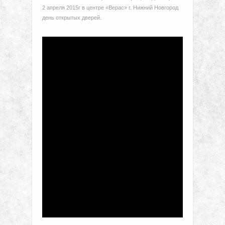
2 апреля 2015г в центре «Верас» г. Нижний Новгород
день открытых дверей.