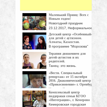
Маленький Принц: Всех с
Новым годом!
Новогодний праздник
23.12.2017, Неформальное
общество помощи аутистам
Детский центр «Особенный»
...
для детей с аутизмом.
Алматы, Казахстан.
В программе "Морозова"
основатель детского центра
Терапия движением для
"Особенный" ...
детей-аутистов и их
родителей.
Танец- это жизнь.
Инклюзивный театр танца
«Вести. Специальный
"Другие" - ...
репортаж» от 15 октября
2016. Диаконический центр
«Прикосновение» г. Оренбург
Наталья Калиман, директор
Комплексный центр
АНО "Диаконический центр
поддержки семьи КГОО
"Прикосновение", ...
«Интеграция», г. Кемерово
Кемеровская городская