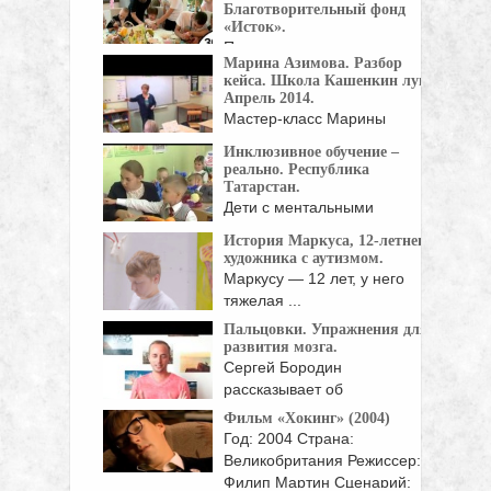
Благотворительный фонд
«Исток».
Президент
Марина Азимова. Разбор
благотворительного фонда
кейса. Школа Кашенкин луг.
"Исток" Екатерина Богдасарова пригласила
Апрель 2014.
...
Мастер-класс Марины
Азимовой с разбором
Инклюзивное обучение –
случая по ...
реально. Республика
Татарстан.
Дети с ментальными
нарушениями в развитии в
История Маркуса, 12-летнего
...
художника с аутизмом.
Маркусу — 12 лет, у него
тяжелая ...
Пальцовки. Упражнения для
развития мозга.
Сергей Бородин
рассказывает об
упражнениях для развития
Фильм «Хокинг» (2004)
...
Год: 2004 Страна:
Великобритания Режиссер:
Филип Мартин Сценарий: