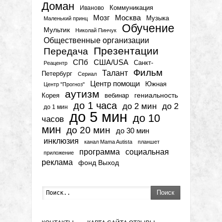
Доман
Коммуникация
Иваново
Мозг
Москва
Музыка
Маленький принц
Обучение
Мультик
Николай Пинчук
Общественные организации
Презентации
Передача
СПб
США/USA
Санкт-
Реацентр
Фильм
Талант
Петербург
Сериал
Центр помощи
Южная
Центр "Прогноз"
аутизм
гениальность
вебинар
Корея
до 1 часа
до 2 мин
до 2
до 1 мин
до 5 мин
до 10
часов
мин
до 20 мин
до 30 мин
инклюзия
канал Mama Autista
планшет
программа
социальная
приложение
реклама
фонд Выход
Поиск