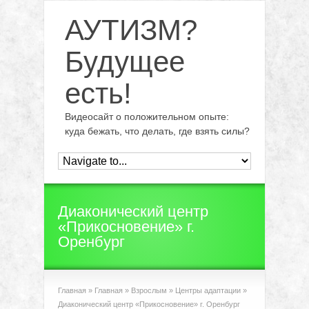
АУТИЗМ?
Будущее
есть!
Видеосайт о положительном опыте:
куда бежать, что делать, где взять силы?
Диаконический центр
«Прикосновение» г.
Оренбург
Главная
»
Главная
»
Взрослым
»
Центры адаптации
»
Диаконический центр «Прикосновение» г. Оренбург