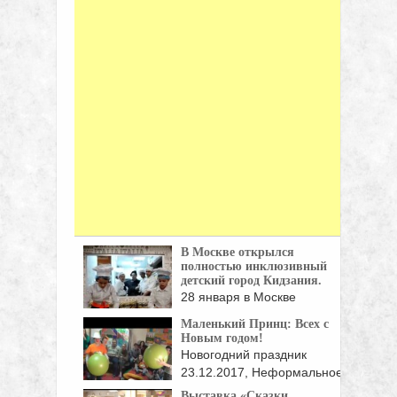
В Москве открылся
полностью инклюзивный
детский город Кидзания.
28 января в Москве
открылась Кидзания — ...
Маленький Принц: Всех с
Новым годом!
Новогодний праздник
23.12.2017, Неформальное
общество помощи аутистам
Выставка «Сказки