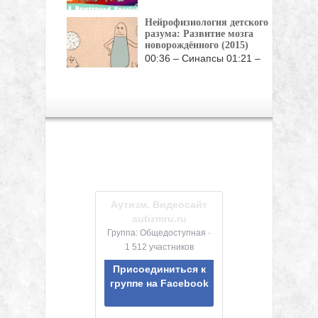
Нейрофизиология детского
разума: Развитие мозга
новорождённого (2015)
00:36 – Синапсы 01:21 –
Связи между нейронами ...
Аутизм. Видеосайт
autizmru.ru
Группа: Общедоступная ·
1 512 участников
Присоединиться к
группе на Facebook