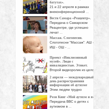
батутах».
21 и 22 апреля в рамках
внеконференционной ...
Вести Самара «Реацентр».
Передача о Самарском
Реацентре, где успешно
лечат ...
Массаж. Слогопесни.
Слогопесни "Массаж": АШ -
ИШ - ОШ - ...
Проект «Инклюзивный
музей». Люди с
инвалидностью. Этикет.
Второй видеоролик из целой
серии, посвященной
2 апреля — международный
пониманию ...
день распространения
информации об аутизме
Этим людям трудно
различать лица и предметы
Рози Кинг «Мой аутизм и я»
...
Передача ВВС о детях с
аутизмом в ...