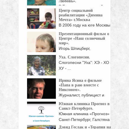
Любовь».
В Тольятти под угрозой
Центр социальной
закрытия оказался
реабилитации «Димина
уникальный ...
Мечта» г.Москва
В 2006 году на юге Москвы
начал ...
Презентационный фильм о
Центре «Наш солнечный
мир».
Игорь Шпицберг,
руководитель центра
Уха. Слогопесни.
реабилитации инвалидов
Слогопесни "Уха": ХЭ - ХО -
детства ...
ХУ - ...
Ирина Ясина о фильме
«Папа в раю вместе с
Никсоном».
Журналист, публицист и
правозащитник Ирина
Южная клиника Прогноз в
Ясина, автор ...
Санкт-Петербурге.
Южная клиника «Прогноз» г.
Санкт-Петербург, Галстяна
ул., ...
Дэвид Геслак и «Терапия на