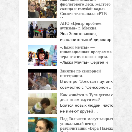
...
фиолетового леса, жёлтого
солнца и голубой воды».
Сюжет телеканала «РТВ
Иваново».
АНО «Центр проблем
15 апреля в Иваново
аутизма» г. Москва.
открылась выставка "Сказки ...
Яна Золотовицкая,
исполнительный директор
АНО "Центр проблем ...
«Лыжи мечты» —
инновационная программа
терапевтического спорта.
«Лыжи Мечты» Сергея и
Натальи Белоголовцевых -
Занятие по сенсорной
...
интеграции.
В центре "Золотая паутинка"
совместно с "Сенсорной ...
Как живётся в Туле детям с
диагнозом «аутизм»?
Боятся новых людей, часто
не имеют друзей ...
Под Тольятти могут закрыть
уникальный центр
реабилитации «Вера Надежда