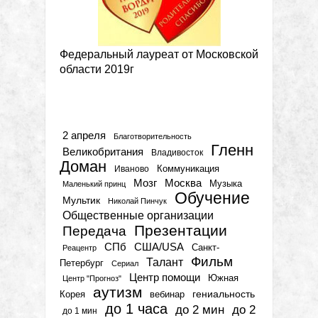
Федеральный лауреат от Московской
области 2019г
Метки
2 апреля
Благотворительность
Гленн
Великобритания
Владивосток
Доман
Коммуникация
Иваново
Мозг
Москва
Музыка
Маленький принц
Обучение
Мультик
Николай Пинчук
Общественные организации
Презентации
Передача
СПб
США/USA
Санкт-
Реацентр
Фильм
Талант
Петербург
Сериал
Центр помощи
Южная
Центр "Прогноз"
аутизм
гениальность
вебинар
Корея
до 1 часа
до 2 мин
до 2
до 1 мин