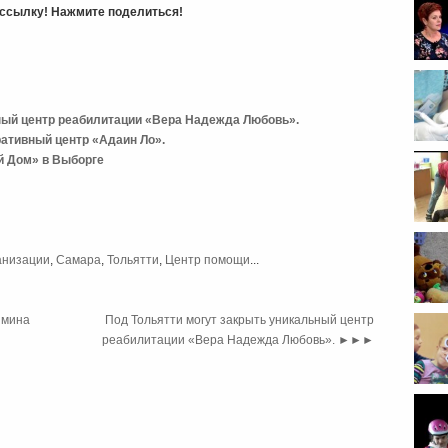
ь ссылку! Нажмите поделиться!
ный центр реабилитации «Вера Надежда Любовь».
ативный центр «Адаин Ло».
й Дом» в Выборге
конф
анизации
,
Самара
,
Тольятти
,
Центр помощи
...
инфо
имина
Под Тольятти могут закрыть уникальный центр
реабилитации «Вера Надежда Любовь».
►►►
крае