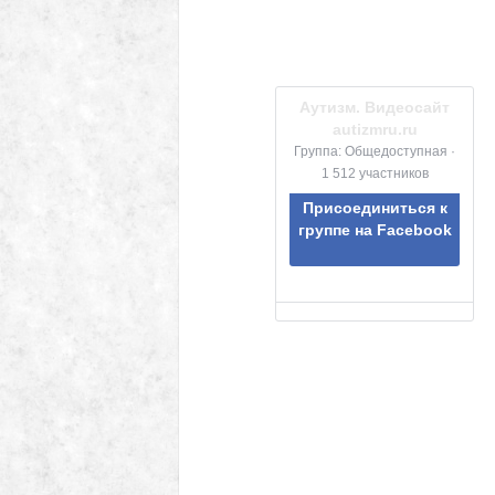
Аутизм. Видеосайт
autizmru.ru
Группа: Общедоступная ·
1 512 участников
Присоединиться к
группе на Facebook