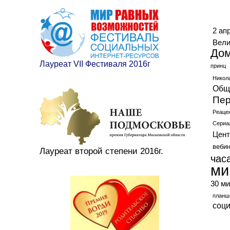
Ме
2 ап
Вели
До
Лауреат VII Фестиваля 2016г
принц
Никол
Общ
Пер
Реаце
Сериа
Цент
веби
Лауреат второй степени 2016г.
час
ми
30 ми
планш
соц