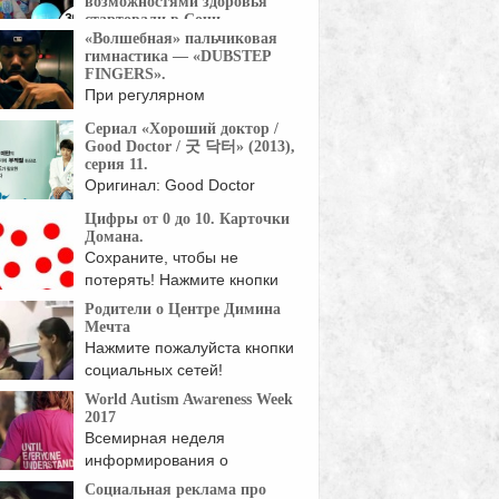
возможностями здоровья
стартовали в Сочи.
«Волшебная» пальчиковая
"Старты Мечты" - теперь
гимнастика — «DUBSTEP
ность. Первые в ...
FINGERS».
При регулярном
выполнении пальчиковой
Сериал «Хороший доктор /
гимнастики формируется
Good Doctor / 굿 닥터» (2013),
я ...
серия 11.
Оригинал: Good Doctor
Жанр: мелодрамы, драмы
Цифры от 0 до 10. Карточки
Страна: Корея Южная Год:
Домана.
Сохраните, чтобы не
потерять! Нажмите кнопки
социальных ...
Родители о Центре Димина
Мечта
Нажмите пожалуйста кнопки
социальных сетей!
World Autism Awareness Week
2017
Всемирная неделя
информирования о
проблеме аутизма пройдет
Социальная реклама про