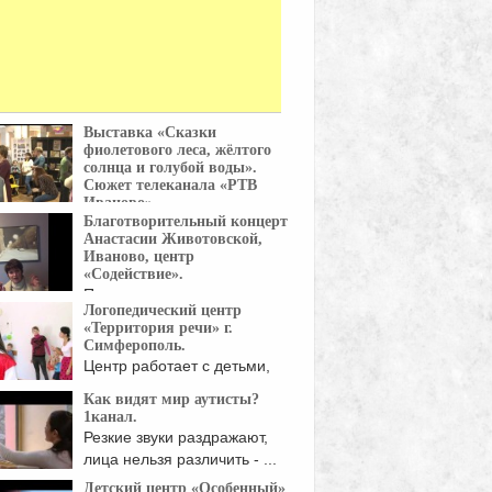
Выставка «Сказки
фиолетового леса, жёлтого
солнца и голубой воды».
Сюжет телеканала «РТВ
Иваново».
Благотворительный концерт
15 апреля в Иваново
Анастасии Животовской,
лась выставка "Сказки ...
Иваново, центр
«Содействие».
Полная видеоверсия
Логопедический центр
благотворительного
«Территория речи» г.
ерта Анастасии Животовской. "...Так
Симферополь.
ают ...
Центр работает с детьми,
имеющие коммуникативные
Как видят мир аутисты?
и ...
1канал.
Резкие звуки раздражают,
лица нельзя различить - ...
Детский центр «Особенный»