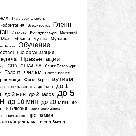
тки
реля
Благотворительность
Гленн
кобритания
Владивосток
ман
Коммуникация
Иваново
Маленький
Мозг
Москва
Мультик
Музыка
Обучение
ай Пинчук
ественные организации
Презентации
едача
СПб
США/USA
Санкт-Петербург
нтр
Фильм
Талант
л
Центр "Прогноз"
аутизм
р помощи
Южная Корея
до 1
гениальность
нар
до 1 мин
до 5
а
до 2 мин
до 2 часов
н
до 10 мин
до 20 мин
до
инклюзия
н
канал Mama Autista
программа
ет
приложение
иальная реклама
фонд Выход