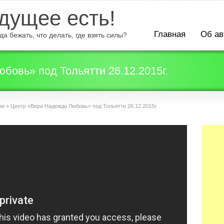
ущее есть!
Главная
Об ав
а бежать, что делать, где взять силы?
бовь» под Тольятти 26.12.2015г.
ии
»
Центр «Вера Надежда Любовь» под Тольятти 26.12.2015г.