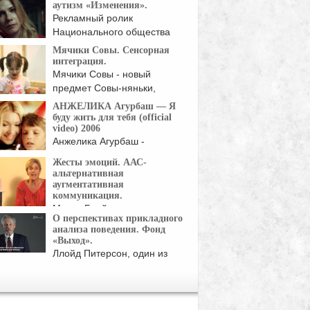
...
аутизм «Изменения».
Рекламный ролик
Национального общества
аутизма Великобритании.
Мячики Совы. Сенсорная
Симптомы ...
интеграция.
Мячики Совы - новый
предмет Совы-няньки,
волшебный ...
АНЖЕЛИКА Агурбаш — Я
буду жить для тебя (official
video) 2006
Анжелика Агурбаш -
белорусская певица,
Жесты эмоций. ААС-
актриса, модель ...
альтернативная
аугментативная
коммуникация.
Монта Брайант, эксперт по
О перспективах прикладного
развитию речи: -Сегодня мы
анализа поведения. Фонд
«Выход».
Ллойд Питерсон, один из
щих специалистов в ...