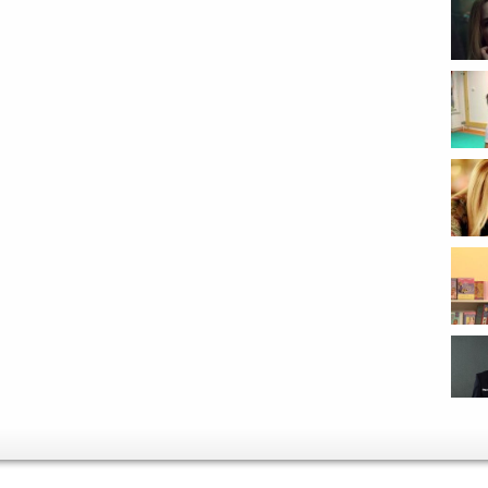
...
веду