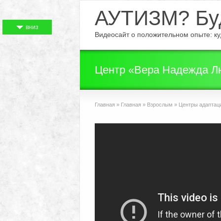
АУТИЗМ? Буд
вниз
Видеосайт о положительном опыте: куд
Центр «Вера Надежда Лю
Главная
»
Главная
»
Взрослым
»
Центры адаптац