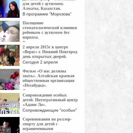
для детей с аутизмом.
Алматы, Казахстан.
В программе "Морозова"
основатель детского центра
Посещение
"Особенный" ...
стоматологической клиники
ребенком с аутизмом без
наркоза.
Ролик снят специально для
2 апреля 2015г в центре
стоматологической
«Верас» г. Нижний Новгород
еренции. Наталья Адаева работает ...
день открытых дверей.
Сегодня 2 апреля
международный день
Фильм «О нас должны
распространения
знать». Алтайская краевая
рмации ...
общественная организация
«Незабудка».
Фильм рассказывает о
Сопровождение особых
деятельности Алтайской
детей. Интегративный центр
вой общественной ...
«Адаин Ло».
Сопровождающие "особых"
детей помогают стать им
Соревнования по роллер-
частью ...
спорту для детей с
ограниченными