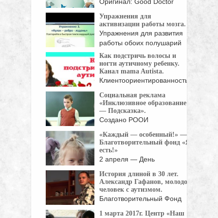
Оригинал: Good Doctor
Жанр: мелодрамы, драмы
Упражнения для
Страна: Корея Южная Год:
активизации работы мозга.
...
Упражнения для развития
работы обоих полушарий
мозга. ...
Как подстричь волосы и
ногти аутичному ребенку.
Канал mama Autista.
Клиентоориентированность
не пустое слово для
Социальная реклама
парикмахера Джеймса ...
«Инклюзивное образование
— Подсказка».
Создано РООИ
«Перспектива» и АНО
«Каждый — особенный!» —
«Лаборатория социальной
Благотворительный фонд «Я
...
есть!»
2 апреля — День
распространения
История длиной в 30 лет.
информации об ...
Александр Гафанов, молодой
человек с аутизмом.
Благотворительный Фонд
"Выход" снял фильм об
1 марта 2017г. Центр «Наш
одном ...