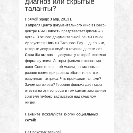
диагноз или скрытые
таланты?
Прямой эфир: 3 апр. 2013 г.
3 апреля Центр документального кино в Пресс-
центре РИА Новости представляет фильм «В
ауте». В основе документальной ленты Ольги
Арлаускас и Никиты Тихонова-Рау — дневники,
которые девушка ведёт в течение десяти лет
Соня Шаталова
— девушка, у которой тяжелая
форма аутизма. Авторы фильма-откровения
дают Соне голос — её мысли, написанные в
разное время при разных обстоятельствах,
озвучивает актриса. Что происходит с нами?
Зачем мы живём? Героиня фильма даёт свои
ответы на эти вопросы и тем самым заставляет
зрителя глубоко задуматься над смыслом
жизни.
Нажмите, пожалуйста, кнопки
социальных
сетей!
Нет похожих записей