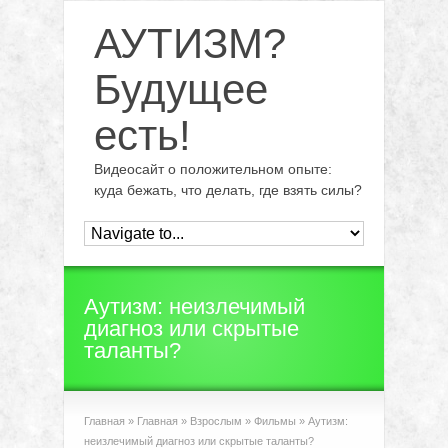
АУТИЗМ?
Будущее
есть!
Видеосайт о положительном опыте:
куда бежать, что делать, где взять силы?
Аутизм: неизлечимый
диагноз или скрытые
таланты?
Главная
»
Главная
»
Взрослым
»
Фильмы
»
Аутизм:
неизлечимый диагноз или скрытые таланты?