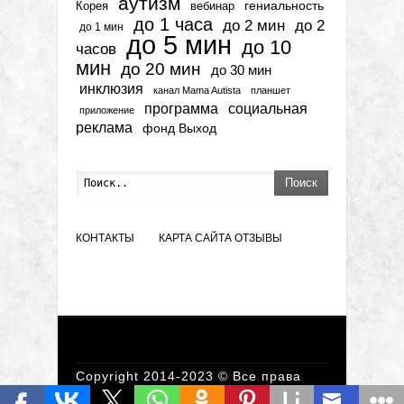
аутизм
гениальность
вебинар
Корея
до 1 часа
до 2 мин
до 2
до 1 мин
до 5 мин
до 10
часов
мин
до 20 мин
до 30 мин
инклюзия
канал Mama Autista
планшет
программа
социальная
приложение
реклама
фонд Выход
Поиск
КОНТАКТЫ
КАРТА САЙТА
ОТЗЫВЫ
Copyright 2014-2023 © Все права
защищены