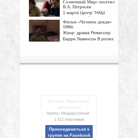
Солнечный Мир» посетил
В.А. Петросян
1 марта Центр "НАШ
СОЛНЕЧНЫЙ МИР",
Фильм «Человек дождя»
которым ...
1988г.
Жанр: драма Режиссер:
Барри Левинсон В ролях:
Дастин Хоффман, Том ...
Аутизм. Видеосайт
autizmru.ru
Группа: Общедоступная ·
1 512 участников
Присоединиться к
группе на Facebook