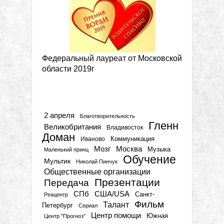
Федеральный лауреат от Московской
области 2019г
Метки
2 апреля
Благотворительность
Гленн
Великобритания
Владивосток
Доман
Коммуникация
Иваново
Мозг
Москва
Музыка
Маленький принц
Обучение
Мультик
Николай Пинчук
Общественные организации
Презентации
Передача
СПб
США/USA
Санкт-
Реацентр
Фильм
Талант
Петербург
Сериал
Центр помощи
Южная
Центр "Прогноз"