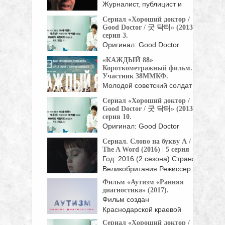
Журналист, публицист и
правозащитник Ирина
Сериал «Хороший доктор /
Ясина, автор ...
Good Doctor / 굿 닥터» (2013),
серия 3.
Оригинал: Good Doctor
Жанр: мелодрамы, драмы
«КАЖДЫЙ 88»
Страна: Корея Южная Год:
Короткометражный фильм.
...
Участник 38ММКФ.
Молодой советский солдат
погибает на поле боя. ...
Сериал «Хороший доктор /
Good Doctor / 굿 닥터» (2013),
серия 10.
Оригинал: Good Doctor
Жанр: мелодрамы, драмы
Сериал. Слово на букву А /
Страна: Корея Южная Год:
The A Word (2016) | 5 серия
...
Год: 2016 (2 сезона) Страна:
Великобритания Режиссер:
Питер Каттанео, ...
Фильм «Аутизм «Ранняя
диагностика» (2017).
Фильм создан
Краснодарской краевой
общественной
Сериал «Хороший доктор /