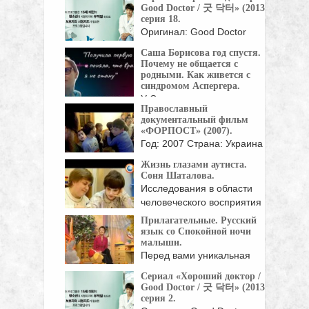
организацией
Good Doctor / 굿 닥터» (2013),
серия 18.
Просветительный ...
Оригинал: Good Doctor
Жанр: мелодрамы, драмы
Саша Борисова год спустя.
Страна: Корея Южная Год:
Почему не общается с
...
родными. Как живется с
синдромом Аспергера.
У Саши есть медицинское
Православный
образование, но она ...
документальный фильм
«ФОРПОСТ» (2007).
Год: 2007 Страна: Украина
Режиссер, сценарист:
Жизнь глазами аутиста.
Михаил Шадрин «Форпост»
Соня Шаталова.
— ...
Исследования в области
человеческого восприятия
показали, что ...
Прилагательные. Русский
язык со Спокойной ночи
малыши.
Перед вами уникальная
детская обучающая
Сериал «Хороший доктор /
программа, созданная ...
Good Doctor / 굿 닥터» (2013),
серия 2.