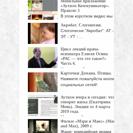
Мобильное приложение
«Аутизм Коммуникатор».
Праксис 1
В этом коротком видео мы
покажем Вам, ...
Акробат. Слогопесни.
Слогопесни "Акробат": АТ -
ЭТ - УТ - ...
Цикл лекций врача-
психиатра Елисея Осина
«РАС — что это такое?»
Часть 6.
Цикл лекций врача-
Карточки Домана. Птицы.
психиатра Елисея Осина.
Нажмите пожалуйста кнопки
Тема семинара "Расстройства ...
социальных сетей!
Аутизм вчера и сегодня: что
говорит наука (Екатерина
Мень). Лекция от 4 марта
2019 года.
Московский институт
Фильм «Мэри и Макс» (Mary
психоанализа первым в
and Max), 2009 г.
России ввел ...
Жанр: комедийная драма