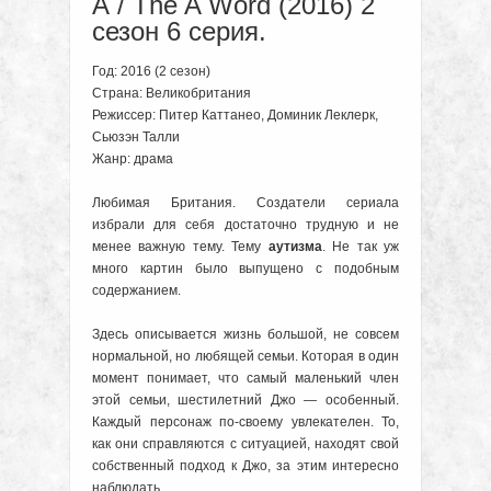
А / The A Word (2016) 2
сезон 6 серия.
Год: 2016 (2 сезон)
Страна: Великобритания
Режиссер: Питер Каттанео, Доминик Леклерк,
Сьюзэн Талли
Жанр: драма
Любимая Британия. Создатели сериала
избрали для себя достаточно трудную и не
менее важную тему. Тему
аутизма
. Не так уж
много картин было выпущено с подобным
содержанием.
Здесь описывается жизнь большой, не совсем
нормальной, но любящей семьи. Которая в один
момент понимает, что самый маленький член
этой семьи, шестилетний Джо — особенный.
Каждый персонаж по-своему увлекателен. То,
как они справляются с ситуацией, находят свой
собственный подход к Джо, за этим интересно
наблюдать.