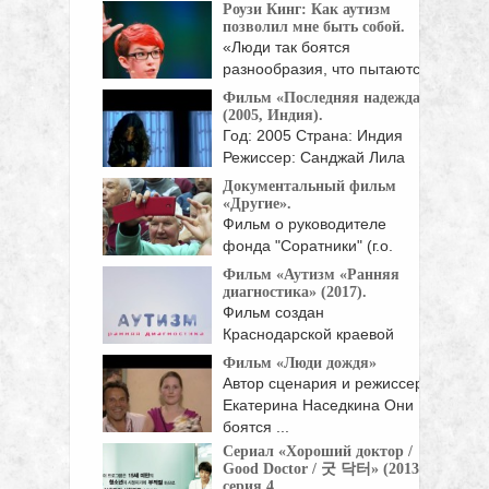
Роузи Кинг: Как аутизм
позволил мне быть собой.
«Люди так боятся
разнообразия, что пытаются
уложить ...
Фильм «Последняя надежда»
(2005, Индия).
Год: 2005 Страна: Индия
Режиссер: Санджай Лила
Бхансали Жанр: драма
Документальный фильм
Мишель ...
«Другие».
Фильм о руководителе
фонда "Соратники" (г.о.
Химки ...
Фильм «Аутизм «Ранняя
диагностика» (2017).
Фильм создан
Краснодарской краевой
общественной
Фильм «Люди дождя»
организацией
Автор сценария и режиссер-
Просветительный ...
Екатерина Наседкина Они
боятся ...
Сериал «Хороший доктор /
Good Doctor / 굿 닥터» (2013),
серия 4.