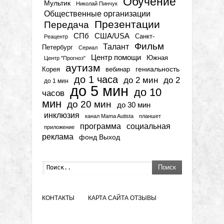
Обучение
Мультик
Николай Пинчук
Общественные организации
Презентации
Передача
СПб
США/USA
Санкт-
Реацентр
Фильм
Талант
Петербург
Сериал
Центр помощи
Южная
Центр "Прогноз"
аутизм
гениальность
вебинар
Корея
до 1 часа
до 2 мин
до 2
до 1 мин
до 5 мин
до 10
часов
мин
до 20 мин
до 30 мин
инклюзия
канал Mama Autista
планшет
программа
социальная
приложение
реклама
фонд Выход
Поиск
КОНТАКТЫ
КАРТА САЙТА
ОТЗЫВЫ