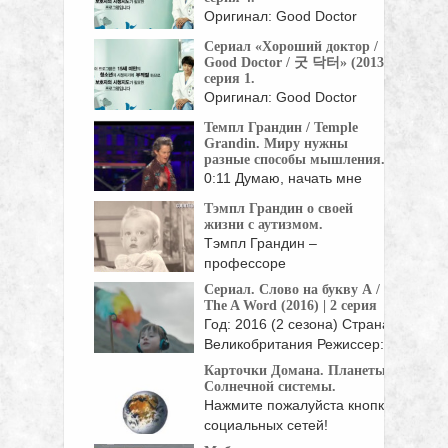
Оригинал: Good Doctor
Жанр: мелодрамы, драмы
Сериал «Хороший доктор /
Страна: Корея Южная Год:
Good Doctor / 굿 닥터» (2013),
...
серия 1.
Оригинал: Good Doctor
Жанр: мелодрамы, драмы
Темпл Грандин / Temple
Страна: Корея Южная Год:
Grandin. Миру нужны
...
разные способы мышления.
0:11 Думаю, начать мне
стоит с того, ...
Тэмпл Грандин о своей
жизни с аутизмом.
Тэмпл Грандин –
профессоре
животноводства,
Сериал. Слово на букву А /
специалистке по ...
The A Word (2016) | 2 серия
Год: 2016 (2 сезона) Страна:
Великобритания Режиссер:
Питер Каттанео, ...
Карточки Домана. Планеты
Солнечной системы.
Нажмите пожалуйста кнопки
социальных сетей!