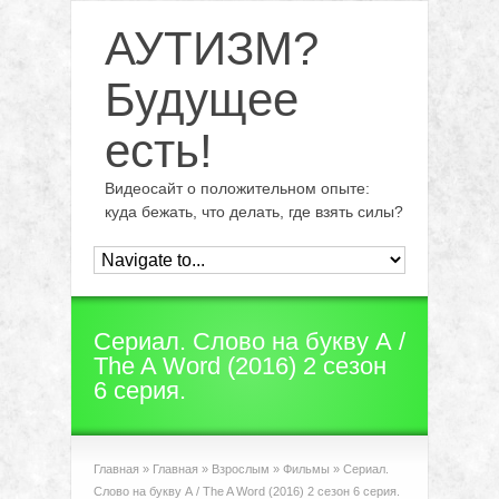
АУТИЗМ?
Будущее
есть!
Видеосайт о положительном опыте:
куда бежать, что делать, где взять силы?
Сериал. Слово на букву А /
The A Word (2016) 2 сезон
6 серия.
Главная
»
Главная
»
Взрослым
»
Фильмы
»
Сериал.
Слово на букву А / The A Word (2016) 2 сезон 6 серия.