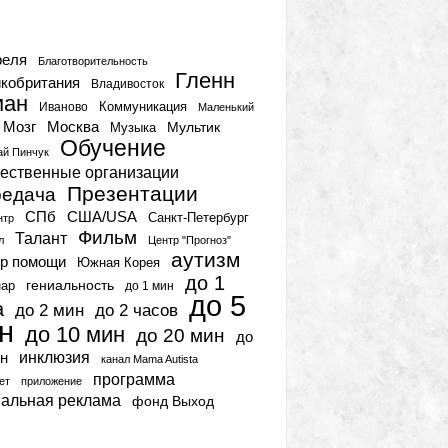
тки
реля
Благотворительность
Гленн
кобритания
Владивосток
ман
Коммуникация
Иваново
Маленький
Мозг
Москва
Мультик
Музыка
Обучение
ай Пинчук
ественные организации
Презентации
едача
СПб
США/USA
Санкт-Петербург
нтр
Фильм
Талант
л
Центр "Прогноз"
аутизм
р помощи
Южная Корея
до 1
гениальность
нар
до 1 мин
до 5
а
до 2 мин
до 2 часов
н
до 10 мин
до 20 мин
до
инклюзия
н
канал Mama Autista
программа
ет
приложение
иальная реклама
фонд Выход