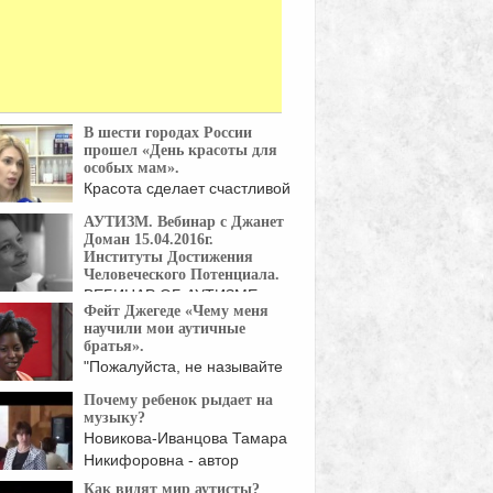
В шести городах России
прошел «День красоты для
особых мам».
Красота сделает счастливой
женщину, особенно ту, у ...
АУТИЗМ. Вебинар с Джанет
Доман 15.04.2016г.
Институты Достижения
Человеческого Потенциала.
ВЕБИНАР ОБ АУТИЗМЕ.
Фейт Джегеде «Чему меня
Джанет Доман отвечает на
научили мои аутичные
сы ...
братья».
"Пожалуйста, не называйте
меня нормальной!" Так
Почему ребенок рыдает на
начинает свое ...
музыку?
Новикова-Иванцова Тамара
Никифоровна - автор
методики, Заслуженный ...
Как видят мир аутисты?