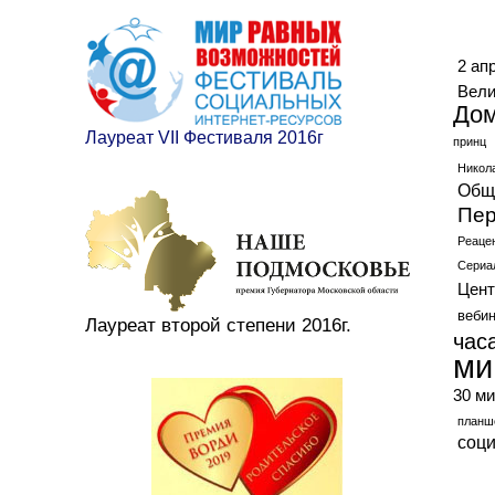
Ме
2 ап
Вели
До
Лауреат VII Фестиваля 2016г
принц
Никол
Общ
Пер
Реаце
Сериа
Цент
веби
Лауреат второй степени 2016г.
час
ми
30 ми
планш
соц