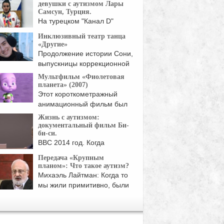
девушки с аутизмом Лары
Самсун, Турция.
На турецком "Канал D"
вышел сюжет об ...
Инклюзивный театр танца
«Другие»
Продолжение истории Сони,
выпускницы коррекционной
. Сейчас ей ...
Мультфильм «Фиолетовая
планета» (2007)
Этот короткометражный
анимационный фильм был
студентами ...
Жизнь с аутизмом:
документальный фильм Би-
би-си.
BBC 2014 год. Когда
специалист по психологии
Передача «Крупным
развития, ...
планом»: Что такое аутизм?
Михаэль Лайтман: Когда то
мы жили примитивно, были
...