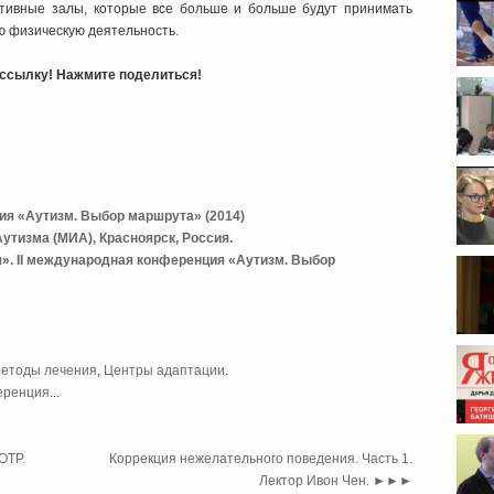
тивные залы, которые все больше и больше будут принимать
ю физическую деятельность.
ь ссылку! Нажмите поделиться!
ия «Аутизм. Выбор маршрута» (2014)
тизма (МИА), Красноярск, Россия.
м». II международная конференция «Аутизм. Выбор
откры
етоды лечения
,
Центры адаптации
.
еренция
...
ОТР.
Коррекция нежелательного поведения. Часть 1.
Лектор Ивон Чен.
►►►