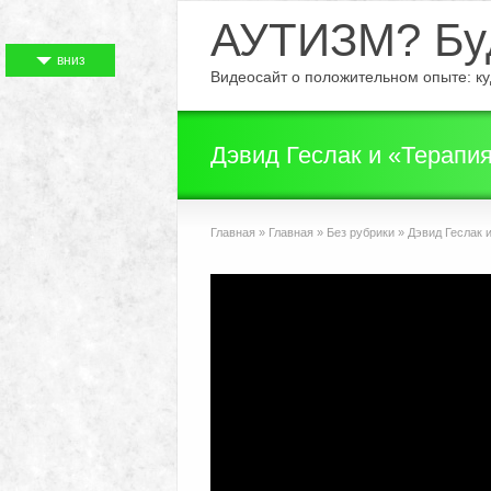
АУТИЗМ? Буд
вниз
Видеосайт о положительном опыте: куд
Дэвид Геслак и «Терапия
Главная
»
Главная
»
Без рубрики
»
Дэвид Геслак и