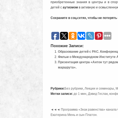
приобретенные знания в центры и в спор
детей с
аутизмом
в активную и осмысленну
Сохраните в соц.сетях, чтобы не потерят
Похожие Записи:
Образование детей с РАС. Конференц
Фильм о Международном Институте Ау
Презентация центра «Антон тут рядо
маршрута».
Рубрики:
Без рубрики
,
Лекции и семинары
,
М
Метки записи:
до 1 мин
,
Дэвид Геслак
,
конф
◄◄◄
Программа «Знак равенства» канала 
Екатерина Мень и сын Платон.