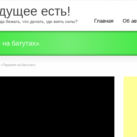
ущее есть!
Главная
Об ав
а бежать, что делать, где взять силы?
 на батутах».
 «Терапия на батутах».