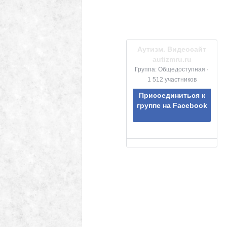
Аутизм. Видеосайт
autizmru.ru
Группа: Общедоступная ·
1 512 участников
Присоединиться к
группе на Facebook