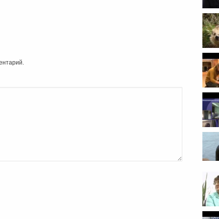
Тема
ентарий.
Режи