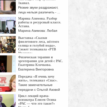
1канал.
Резкие звуки раздражают,
лица нельзя различить - ...
Марина Азимова. Разбор
работы в ресурсный классе.
Астана.
Марина Азимова: Любая
поведенческая ситуация
Выставка «Сказки
рождается из мотивации. ...
фиолетового леса, жёлтого
солнца и голубой воды».
Сюжет телеканала «РТВ
Иваново».
Физическая терапия и
15 апреля в Иваново
эрготерапия для детей с РАС.
лась выставка "Сказки ...
Екатерина Клочкова.
Екатерина Викторовна
Клочкова ( директор АНО
Передача «Я очень хочу
«Физическая ...
жить», телеканал «Спас».
Такие замечательные
передачи с Ольгой Азовой
вселяют ...
Цикл лекций врача-
психиатра Елисея Осина
«РАС — что это такое?»