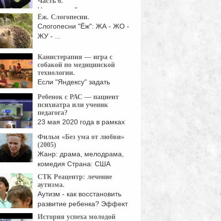
Часть 6.
Цикл лекций врача-
Ёж. Слогопесни.
психиатра Елисея Осина.
Слогопесни "Ёж": ЖА - ЖО -
 семинара "Расстройства ...
ЖУ - ...
Канистерапия — игра с
собакой по медицинской
технологии.
Если "Яндексу" задать
вопрос, "что такое
Ребенок с РАС — пациент
канистерапия?", ...
психиатра или ученик
педагога?
23 мая 2020 года в рамках
онлайн-конференции ...
Фильм «Без ума от любви»
(2005)
Жанр: драма, мелодрама,
комедия Страна: США
ссёр: Петтер Несс Музыка: ...
СТК Реацентр: лечение
аутизма.
Аутизм - как восстановить
развитие ребенка? Эффект
...
История успеха молодой