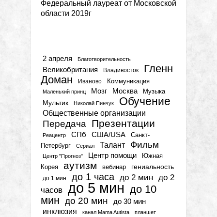
Федеральный лауреат от Московской
области 2019г
Метки
2 апреля
Благотворительность
Гленн
Великобритания
Владивосток
Доман
Коммуникация
Иваново
Мозг
Москва
Музыка
Маленький принц
Обучение
Мультик
Николай Пинчук
Общественные организации
Презентации
Передача
СПб
США/USA
Санкт-
Реацентр
Фильм
Талант
Петербург
Сериал
Центр помощи
Южная
Центр "Прогноз"
аутизм
гениальность
вебинар
Корея
до 1 часа
до 2 мин
до 2
до 1 мин
до 5 мин
до 10
часов
мин
до 20 мин
до 30 мин
инклюзия
канал Mama Autista
планшет