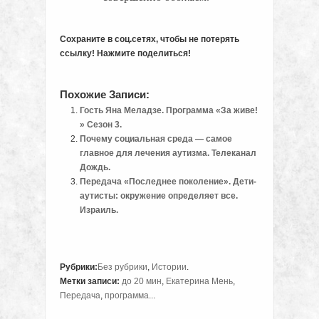
Сохраните в соц.сетях, чтобы не потерять
ссылку! Нажмите поделиться!
Похожие Записи:
Гость Яна Меладзе. Программа «За живе!
» Сезон 3.
Почему социальная среда — самое
главное для лечения аутизма. Телеканал
Дождь.
Передача «Последнее поколение». Дети-
аутисты: окружение определяет все.
Израиль.
Рубрики:
Без рубрики
,
Истории
.
Метки записи:
до 20 мин
,
Екатерина Мень
,
Передача
,
программа
...