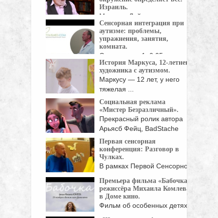
Израиль.
Михаэль Лайтман -
Сенсорная интеграция при
профессор онтологии и
аутизме: проблемы,
теории ...
упражнения, занятия,
комната.
Оглавление: 1. 0:05
История Маркуса, 12-летнего
Сенсорная интеграция при
художника с аутизмом.
аутизме. 2. 3:25 ...
Маркусу — 12 лет, у него
тяжелая ...
Социальная реклама
«Мистер Безразличный».
Прекрасный ролик автора
Арьясб Фейц, BadStache
Studio, ...
Первая сенсорная
конференция: Разговор в
Чулках.
В рамках Первой Сенсорной
Конференции для
Премьера фильма «Бабочка»
родителей ...
режиссёра Михаила Комлева
в Доме кино.
Фильм об особенных детях
и их родителях. ...