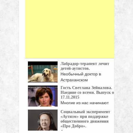
Лабрадор-терапевт лечит
детей-аутистов.
Необычный доктор в
Астраханском
реабилитационном центре
Гость Светлана Зейналова.
выполняет ...
Наедине со всеми. Выпуск от
17.11.2015
Многие из нас начинают
свой день с ...
Социальный эксперимент
«Аутизм» при поддержке
общественного движения
«Про Добро».
Аутизм - это нарушение