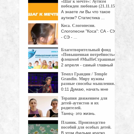
«Шаг к мечте»: Аутизм
побежден любовью (21.11.15)
А знаете ли Вы что такое
аутизм? Статистика ...
Коса. Слогопесни.
Слогопесни "Коса": СА - СУ
- СЭ - ...
Благотворительный фонд
«Повышенная потребность»,
флешмоб #МыНеСтрашные
2 апреля - самый главный
для нас ...
Темпл Грандин / Temple
Grandin. Миру нужны
разные способы мышления.
0:11 Думаю, начать мне
стоит с того, ...
Терапия движением для
детей-аутистов и их
родителей.
Танец- это жизнь.
Инклюзивный театр танца
Планик. Производство
"Другие" - ...
пособий для особых детей.
В этом фильме кратко