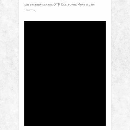
равенства» канала ОТР. Екатерина Мень и сын
Платон.