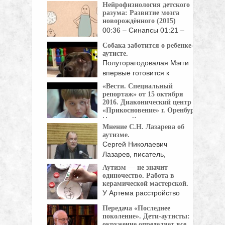
Нейрофизиология детского
коммуникативных функций
разума: Развитие мозга
невыясненной ...
новорождённого (2015)
00:36 – Синапсы 01:21 –
Связи между нейронами ...
Собака заботится о ребенке-
аутисте.
Полуторагодовалая Мэгги
впервые готовится к
перелёту. На ...
«Вести. Специальный
репортаж» от 15 октября
2016. Диаконический центр
«Прикосновение» г. Оренбург
Наталья Калиман, директор
Мнение С.Н. Лазарева об
АНО "Диаконический центр
аутизме.
"Прикосновение", ...
Сергей Николаевич
Лазарев, писатель,
философ, исследователь,
Аутизм — не значит
отвечает ...
одиночество. Работа в
керамической мастерской.
У Артема расстройство
аутистического спектра. Мир
Передача «Последнее
он ...
поколение». Дети-аутисты:
окружение определяет все.