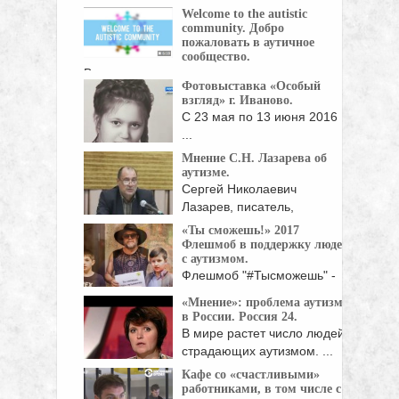
книг ...
Welcome to the autistic
community. Добро
пожаловать в аутичное
сообщество.
Видео для аутичных подростков, которые
Фотовыставка «Особый
были недавно ...
взгляд» г. Иваново.
С 23 мая по 13 июня 2016
...
Мнение С.Н. Лазарева об
аутизме.
Сергей Николаевич
Лазарев, писатель,
философ, исследователь,
«Ты сможешь!» 2017
отвечает ...
Флешмоб в поддержку людей
с аутизмом.
Флешмоб "#Тысможешь" -
это ежегодная акция в ...
«Мнение»: проблема аутизма
в России. Россия 24.
В мире растет число людей,
страдающих аутизмом. ...
Кафе со «счастливыми»
работниками, в том числе с