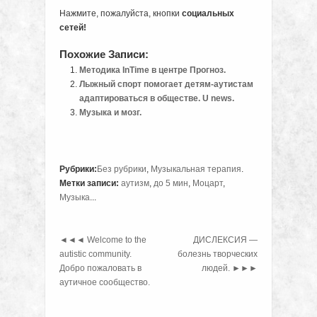
Нажмите, пожалуйста, кнопки
социальных
сетей!
Похожие Записи:
Методика InTime в центре Прогноз.
Лыжный спорт помогает детям-аутистам
адаптироваться в обществе. U news.
Музыка и мозг.
Рубрики:
Без рубрики
,
Музыкальная терапия
.
Метки записи:
аутизм
,
до 5 мин
,
Моцарт
,
Музыка
...
◄◄◄
Welcome to the
ДИСЛЕКСИЯ —
autistic community.
болезнь творческих
Добро пожаловать в
людей.
►►►
аутичное сообщество.