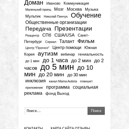
Доман
Коммуникация
Иваново
Мозг
Москва
Музыка
Маленький принц
Обучение
Мультик
Николай Пинчук
Общественные организации
Презентации
Передача
СПб
США/USA
Санкт-
Реацентр
Фильм
Талант
Петербург
Сериал
Центр помощи
Южная
Центр "Прогноз"
аутизм
гениальность
вебинар
Корея
до 1 часа
до 2 мин
до 2
до 1 мин
до 5 мин
до 10
часов
мин
до 20 мин
до 30 мин
инклюзия
канал Mama Autista
планшет
программа
социальная
приложение
реклама
фонд Выход
Поиск
КОНТАКТЫ
КАРТА САЙТА
ОТЗЫВЫ