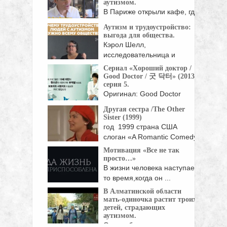
аутизмом.
В Париже открыли кафе, где
работают люди ...
Аутизм и трудоустройство:
выгода для общества.
Кэрол Шелл,
исследовательница и
педагог, более 30 ...
Сериал «Хороший доктор /
Good Doctor / 굿 닥터» (2013),
серия 5.
Оригинал: Good Doctor
Жанр: мелодрамы, драмы
Другая сестра /The Other
Страна: Корея Южная Год:
Sister (1999)
...
год 1999 страна США
слоган «A Romantic Comedy
About ...
Мотивация «Все не так
просто…»
В жизни человека наступает
то время,когда он ...
В Алматинской области
мать-одиночка растит троих
детей, страдающих
аутизмом.
Они любят играть, как и все