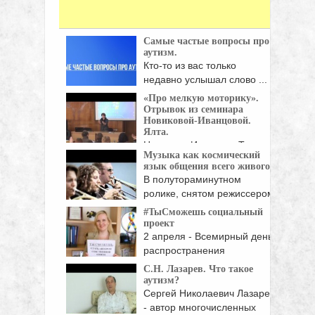
Самые частые вопросы про
аутизм.
Кто-то из вас только
недавно услышал слово ...
«Про мелкую моторику».
Отрывок из семинара
Новиковой-Иванцовой.
Ялта.
Новикова-Иванцова Тамара
Музыка как космический
Никифоровна — автор
язык общения всего живого.
методики, Заслуженный ...
В полутораминутном
ролике, снятом режиссером
David Denneen, ...
#ТыCможешь социальный
проект
2 апреля - Всемирный день
распространения
информации ...
С.Н. Лазарев. Что такое
аутизм?
Сергей Николаевич Лазарев
- автор многочисленных