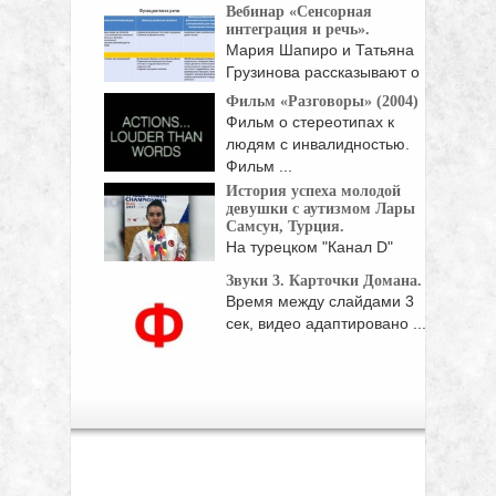
Вебинар «Сенсорная
малыши ...
интеграция и речь».
Мария Шапиро и Татьяна
Грузинова рассказывают о
...
Фильм «Разговоры» (2004)
Фильм о стереотипах к
людям с инвалидностью.
Фильм ...
История успеха молодой
девушки с аутизмом Лары
Самсун, Турция.
На турецком "Канал D"
вышел сюжет об ...
Звуки 3. Карточки Домана.
Время между слайдами 3
сек, видео адаптировано ...