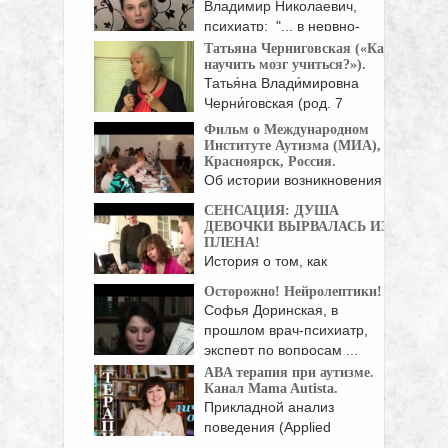
Владимир Николаевич,
поддержке Фонда ...
психиатр: "... в нервно-
психических ...
Татьяна Черниговская («Как
научить мозг учиться?»).
Татья́на Влади́мировна
Черни́говская (род. 7
февраля 1947, ...
Фильм о Международном
Институте Аутизма (МИА),
Красноярск, Россия.
Об истории возникновения
Международного Института
СЕНСАЦИЯ: ДУША
Аутизма, о ...
ДЕВОЧКИ ВЫРВАЛАСЬ ИЗ
ПЛЕНА!
История о том, как
умственно отсталая
Осторожно! Нейролептики!
девочка-аутист ...
Софья Доринская, в
прошлом врач-психиатр,
эксперт по вопросам ...
ABA терапия при аутизме.
Канал Mama Autista.
Прикладной анализ
поведения (Applied
Behavioral Analysis — ...