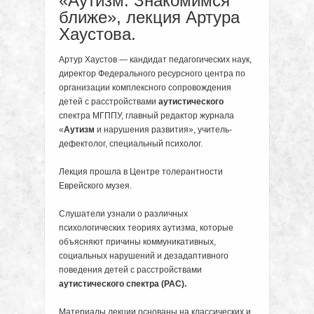
«Аутизм: Знакомимся
ближе», лекция Артура
Хаустова.
Артур Хаустов — кандидат педагогических наук,
директор Федерального ресурсного центра по
организации комплексного сопровождения
детей с расстройствами
аутистического
спектра МГППУ, главный редактор журнала
«
Аутизм
и нарушения развития», учитель-
дефектолог, специальный психолог.
Лекция прошла в Центре толерантности
Еврейского музея.
Слушатели узнали о различных
психологических теориях аутизма, которые
объясняют причины коммуникативных,
социальных нарушений и дезадаптивного
поведения детей с расстройствами
аутистического спектра (РАС).
Материалы лекции основаны на классических и