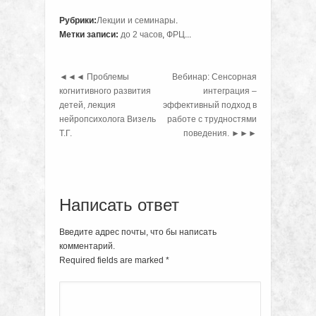
Рубрики:
Лекции и семинары
.
Метки записи:
до 2 часов
,
ФРЦ
...
◄◄◄
Проблемы
Вебинар: Сенсорная
когнитивного развития
интеграция –
детей, лекция
эффективный подход в
нейропсихолога Визель
работе с трудностями
Т.Г.
поведения.
►►►
Написать ответ
Введите адрес почты, что бы написать
комментарий.
Required fields are marked
*