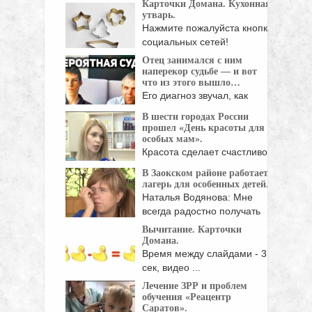
Карточки Домана. Кухонная
утварь.
Нажмите пожалуйста кнопки
социальных сетей!
Отец занимался с ним
наперекор судьбе — и вот
что из этого вышло…
Его диагноз звучал, как
приговор.
В шести городах России
Митохондриальное
прошел «День красоты для
заболевание ...
особых мам».
Красота сделает счастливой
женщину, особенно ту, у ...
В Заокском районе работает
лагерь для особенных детей.
Наталья Водянова: Мне
всегда радостно получать
новости из ...
Вычитание. Карточки
Домана.
Время между слайдами - 3
сек, видео ...
Лечение ЗРР и проблем
обучения «Реацентр
Саратов».