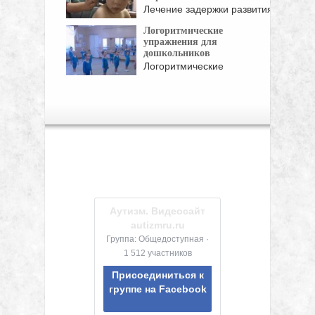
Лечение задержки развития
речи и проявлений
Логоритмические
гидроцефалии ...
упражнения для
дошкольников
Логоритмические
упражнения на уроке
хореографии для детей ...
Аутизм. Видеосайт
autizmru.ru
Группа: Общедоступная ·
1 512 участников
Присоединиться к
группе на Facebook