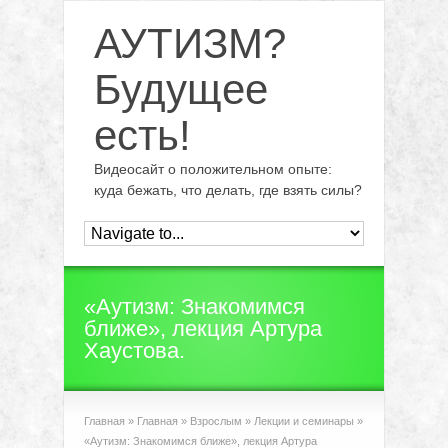
АУТИЗМ?
Будущее
есть!
Видеосайт о положительном опыте:
куда бежать, что делать, где взять силы?
«Аутизм: Знакомимся
ближе», лекция Артура
Хаустова.
Главная
»
Главная
»
Взрослым
»
Лекции и семинары
»
«Аутизм: Знакомимся ближе», лекция Артура