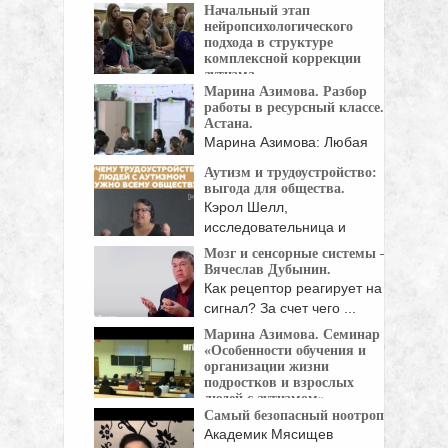
Начальный этап
...
нейропсихологического
подхода в структуре
комплексной коррекции
аутизма.
Марина Азимова. Разбор
Нейропсихология - это
работы в ресурсный классе.
область психологической науки, изучающая
Астана.
...
Марина Азимова: Любая
поведенческая ситуация
Аутизм и трудоустройство:
рождается из мотивации. ...
выгода для общества.
Кэрол Шелл,
исследовательница и
педагог, более 30 ...
Мозг и сенсорные системы —
Вячеслав Дубынин.
Как рецептор реагирует на
сигнал? За счет чего ...
Марина Азимова. Семинар
«Особенности обучения и
организации жизни
подростков и взрослых
людей с аутизмом».
Самый безопасный ноотроп.
Московский Городской
Академик Мясищев
Психолого-Педагогический Университет при