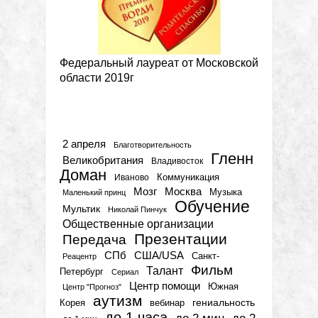
Федеральный лауреат от Московской
области 2019г
Метки
2 апреля
Благотворительность
Гленн
Великобритания
Владивосток
Доман
Коммуникация
Иваново
Мозг
Москва
Музыка
Маленький принц
Обучение
Мультик
Николай Пинчук
Общественные организации
Презентации
Передача
СПб
США/USA
Санкт-
Реацентр
Фильм
Талант
Петербург
Сериал
Центр помощи
Южная
Центр "Прогноз"
аутизм
гениальность
вебинар
Корея
до 1 часа