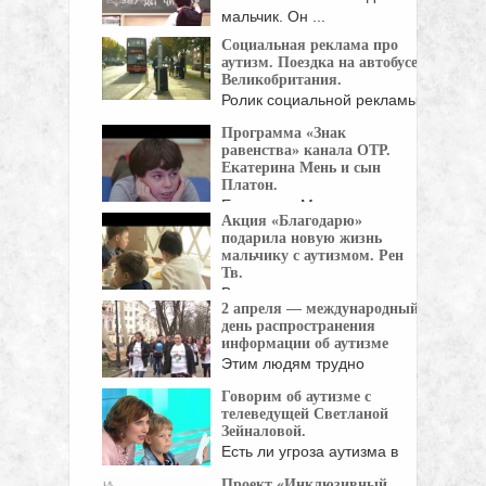
мальчик. Он ...
Социальная реклама про
аутизм. Поездка на автобусе.
Великобритания.
Ролик социальной рекламы
Национального общества аутизма
Программа «Знак
Великобритании. ...
равенства» канала ОТР.
Екатерина Мень и сын
Платон.
Екатерина Мень - известный
Акция «Благодарю»
столичный арт-критик.
подарила новую жизнь
Выставки, ...
мальчику с аутизмом. Рен
Тв.
В теории
2 апреля — международный
шести рукопожатий стало
день распространения
меньше посредников – ...
информации об аутизме
Этим людям трудно
различать лица и предметы
Говорим об аутизме с
...
телеведущей Светланой
Зейналовой.
Есть ли угроза аутизма в
вашем роду? ...
Проект «Инклюзивный