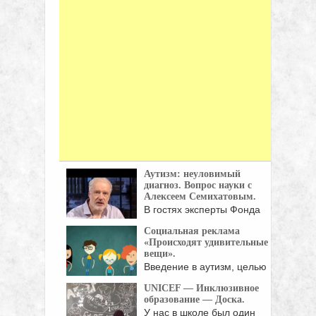
Аутизм: неуловимый
диагноз. Вопрос науки с
Алексеем Семихатовым.
В гостях эксперты Фонда
"Обнаженные сердца":
Социальная реклама
клинический ...
«Происходят удивительные
вещи».
Введение в аутизм, целью
которого является
UNICEF — Инклюзивное
повышение ...
образование — Доска.
У нас в школе был один