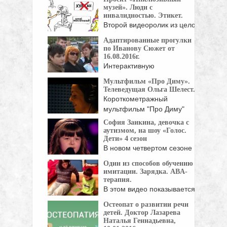
музей». Люди с
инвалидностью. Этикет.
Второй видеоролик из целой
серии, посвященной
Адаптированные прогулки
пониманию ...
по Иванову Сюжет от
16.08.2016г.
Интерактивную
адаптированную прогулку-
Мультфильм «Про Диму».
экскурсию организовали и
Телеведущая Ольга Шелест.
провели две ...
Короткометражный
мультфильм "Про Диму"
рассказывает о встрече ...
София Заикина, девочка с
аутизмом, на шоу «Голос.
Дети» 4 сезон
В новом четвертом сезоне
шоу "Голос.Дети" приняла ...
Один из способов обучению
имитации. Зарядка. ABA-
терапия.
В этом видео показывается
как зарядка может ...
Остеопат о развитии речи
детей. Доктор Лазарева
Наталья Геннадьевна,