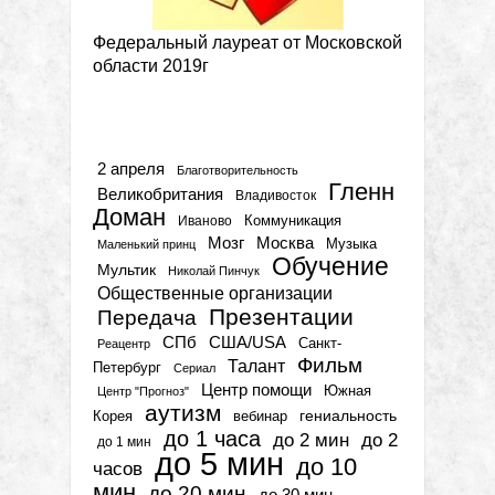
Федеральный лауреат от Московской
области 2019г
Метки
2 апреля
Благотворительность
Гленн
Великобритания
Владивосток
Доман
Коммуникация
Иваново
Мозг
Москва
Музыка
Маленький принц
Обучение
Мультик
Николай Пинчук
Общественные организации
Презентации
Передача
СПб
США/USA
Санкт-
Реацентр
Фильм
Талант
Петербург
Сериал
Центр помощи
Южная
Центр "Прогноз"
аутизм
гениальность
вебинар
Корея
до 1 часа
до 2 мин
до 2
до 1 мин
до 5 мин
до 10
часов
мин
до 20 мин