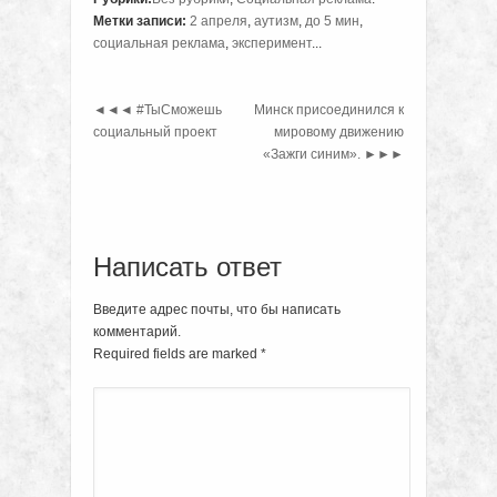
Метки записи:
2 апреля
,
аутизм
,
до 5 мин
,
социальная реклама
,
эксперимент
...
◄◄◄
#ТыCможешь
Минск присоединился к
социальный проект
мировому движению
«Зажги синим».
►►►
Написать ответ
Введите адрес почты, что бы написать
комментарий.
Required fields are marked
*