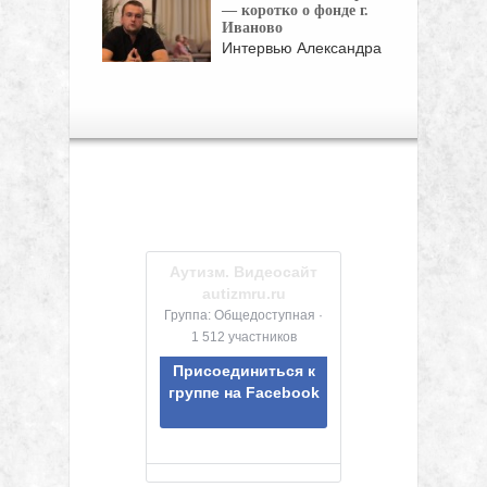
документальный ...
— коротко о фонде г.
Иваново
Интервью Александра
Шорыгина, директора
благотворительного фонда
"Повышенная ...
Аутизм. Видеосайт
autizmru.ru
Группа: Общедоступная ·
1 512 участников
Присоединиться к
группе на Facebook