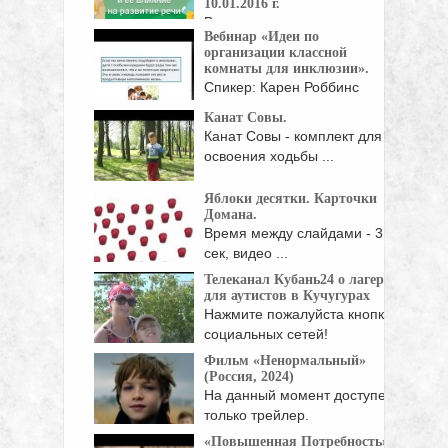
10.01.2016 г.
В рамках интервью мы
Вебинар «Идеи по
обсудили следующие
организации классной
вопросы: 1. ...
комнаты для инклюзии».
Спикер: Карен Роббинс
(США, Орегон) —
Канат Совы.
сертифицированный
Канат Совы - комплект для
преподаватель, ...
освоения ходьбы ...
Яблоки десятки. Карточки
Домана.
Время между слайдами - 3
сек, видео ...
Телеканал Кубань24 о лагере
для аутистов в Кучугурах
Нажмите пожалуйста кнопки
социальных сетей!
Фильм «Ненормальный»
(Россия, 2024)
На данный момент доступен
только трейлер.
Потрясающий
«Повышенная Потребность»