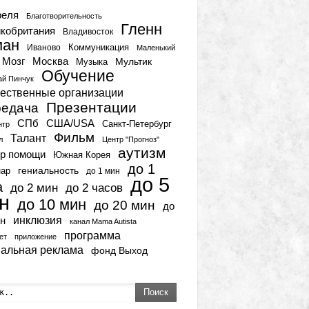
реля
Благотворительность
Гленн
кобритания
Владивосток
ман
Коммуникация
Иваново
Маленький
Мозг
Москва
Мультик
Музыка
Обучение
ай Пинчук
ественные организации
Презентации
едача
СПб
США/USA
Санкт-Петербург
нтр
Фильм
Талант
л
Центр "Прогноз"
аутизм
р помощи
Южная Корея
до 1
гениальность
нар
до 1 мин
до 5
а
до 2 мин
до 2 часов
н
до 10 мин
до 20 мин
до
инклюзия
н
канал Mama Autista
программа
ет
приложение
иальная реклама
фонд Выход
Поиск