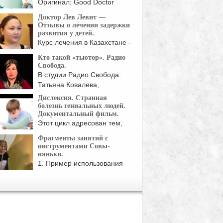
Оригинал: Good Doctor
Жанр: мелодрамы, драмы
Доктор Лев Левит —
Страна: Корея Южная Год:
Отзывы о лечении задержки
развития у детей.
Курс лечения в Казахстане -
родители детей ...
Кто такой «тьютор». Радио
Свобода.
В студии Радио Свобода:
Татьяна Ковалева,
президент
Дислексия. Странная
Межрегиональной ...
болезнь гениальных людей.
Документальный фильм.
Этот цикл адресован тем,
кто интересуется жизнью ...
Фрагменты занятий с
инструментами Совы-
няньки.
1. Пример использования
чулка Совы на занятии ...
тки