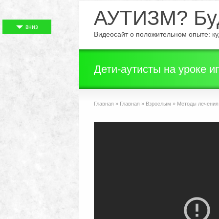
АУТИЗМ? Буд
вниз
Видеосайт о положительном опыте: куд
Дети-аутисты на уроке и
Главная
»
Главная
»
Взрослым
»
Методы лечения