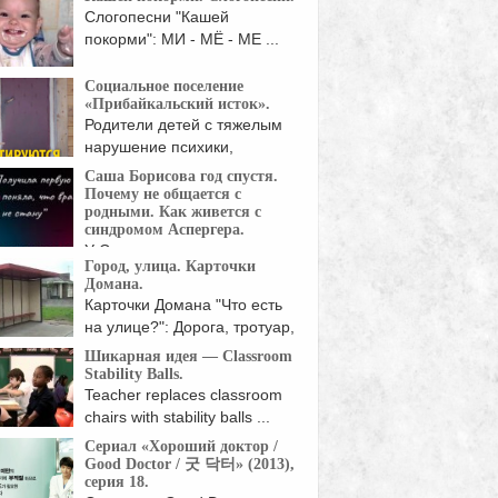
Слогопесни "Кашей
покорми": МИ - МЁ - МЕ ...
Социальное поселение
«Прибайкальский исток».
Родители детей с тяжелым
нарушение психики,
создали ...
Саша Борисова год спустя.
Почему не общается с
родными. Как живется с
синдромом Аспергера.
У Саши есть медицинское
Город, улица. Карточки
образование, но она ...
Домана.
Карточки Домана "Что есть
на улице?": Дорога, тротуар,
...
Шикарная идея — Classroom
Stability Balls.
Teacher replaces classroom
chairs with stability balls ...
Сериал «Хороший доктор /
Good Doctor / 굿 닥터» (2013),
серия 18.