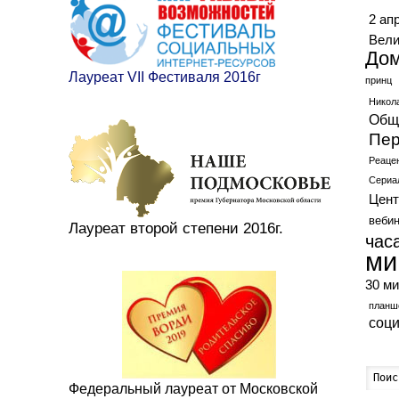
2 ап
Вели
До
Лауреат VII Фестиваля 2016г
принц
Никол
Общ
Пер
Реаце
Сериа
Цент
веби
Лауреат второй степени 2016г.
час
ми
30 ми
планш
соц
Федеральный лауреат от Московской