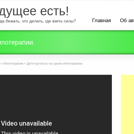
ущее есть!
Главная
Об ав
а бежать, что делать, где взять силы?
ппотерапии.
»
Иппотерапия
»
Дети-аутисты на уроке иппотерапии.