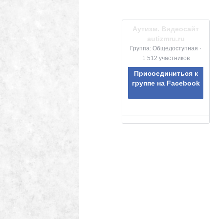
Аутизм. Видеосайт
autizmru.ru
Группа: Общедоступная ·
1 512 участников
Присоединиться к
группе на Facebook