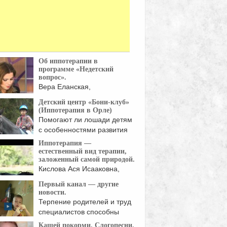
Об иппотерапии в
программе «Недетский
вопрос».
Вера Еланская,
координатор
Детский центр «Бони-клуб»
иппотерапевтического
(Иппотерапия в Орле)
авления центра "Наш ...
Помогают ли лошади детям
с особенностями развития
...
Иппотерапия —
естественный вид терапии,
заложенный самой природой.
Кислова Ася Исааковна,
клинический психолог, центр
Первый канал — другие
"Чудо-Дети": - ...
новости.
Терпение родителей и труд
специалистов способны
принести ...
Кашей покорми. Слогопесни.