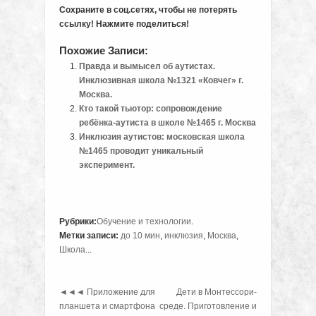
Сохраните в соц.сетях, чтобы не потерять
ссылку! Нажмите поделиться!
Похожие Записи:
Правда и вымысел об аутистах.
Инклюзивная школа №1321 «Ковчег» г.
Москва.
Кто такой тьютор: сопровождение
ребёнка-аутиста в школе №1465 г. Москва
Инклюзия аутистов: московская школа
№1465 проводит уникальный
эксперимент.
Рубрики:
Обучение и технологии
.
Метки записи:
до 10 мин
,
инклюзия
,
Москва
,
Школа
...
◄◄◄
Приложение для
Дети в Монтессори-
планшета и смартфона
среде. Приготовление и