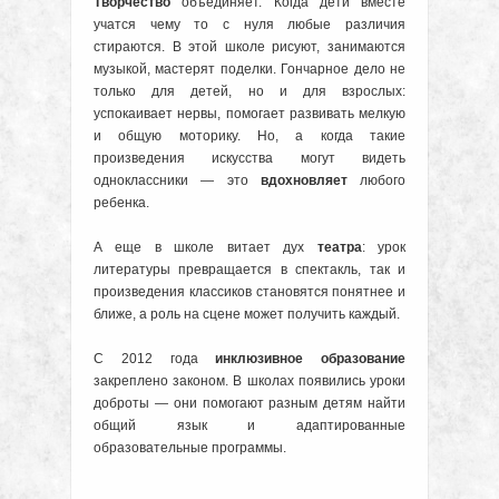
Творчество
объединяет. Когда дети вместе
учатся чему то с нуля любые различия
стираются. В этой школе рисуют, занимаются
музыкой, мастерят поделки. Гончарное дело не
только для детей, но и для взрослых:
успокаивает нервы, помогает развивать мелкую
и общую моторику. Но, а когда такие
произведения искусства могут видеть
одноклассники — это
вдохновляет
любого
ребенка.
А еще в школе витает дух
театра
: урок
литературы превращается в спектакль, так и
произведения классиков становятся понятнее и
ближе, а роль на сцене может получить каждый.
С 2012 года
инклюзивное образование
закреплено законом. В школах появились уроки
доброты — они помогают разным детям найти
общий язык и адаптированные
образовательные программы.