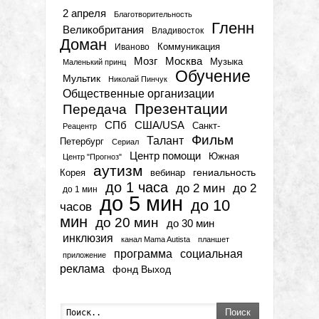
2 апреля
Благотворительность
Гленн
Великобритания
Владивосток
Доман
Коммуникация
Иваново
Мозг
Москва
Музыка
Маленький принц
Обучение
Мультик
Николай Пинчук
Общественные организации
Презентации
Передача
СПб
США/USA
Санкт-
Реацентр
Фильм
Талант
Петербург
Сериал
Центр помощи
Южная
Центр "Прогноз"
аутизм
гениальность
вебинар
Корея
до 1 часа
до 2 мин
до 2
до 1 мин
до 5 мин
до 10
часов
мин
до 20 мин
до 30 мин
инклюзия
канал Mama Autista
планшет
программа
социальная
приложение
реклама
фонд Выход
Поиск