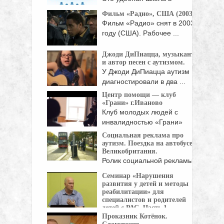
Интернете. Вы можете ...
Фильм «Радио», США (2003)
Фильм «Радио» снят в 2003
году (США). Рабочее ...
Джоди ДиПиацца, музыкант
и автор песен с аутизмом.
У Джоди ДиПиацца аутизм
диагностировали в два ...
Центр помощи — клуб
«Грани» г.Иваново
Клуб молодых людей с
инвалидностью «Грани»
образован ...
Социальная реклама про
аутизм. Поездка на автобусе.
Великобритания.
Ролик социальной рекламы
Национального общества аутизма
Семинар «Нарушения
Великобритании. ...
развития у детей и методы
реабилитации» для
специалистов и родителей
детей с РАС. Часть 1.
Проказник Котёнок.
Олег Владимирович