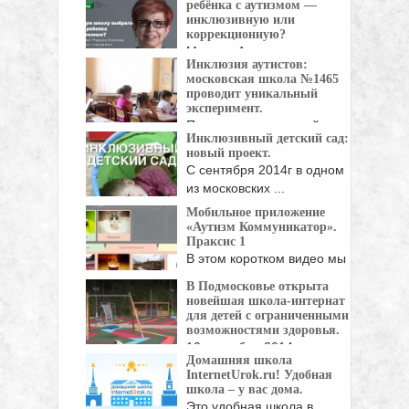
ребёнка с аутизмом —
и ...
инклюзивную или
коррекционную?
Марина Азимова -
Инклюзия аутистов:
поведенческий аналитик,
московская школа №1465
Ed. M., ...
проводит уникальный
эксперимент.
Прозвенел последний
Инклюзивный детский сад:
звонок, можно подводить
новый проект.
итоги. Семь детей-аутистов ...
С сентября 2014г в одном
из московских ...
Мобильное приложение
«Аутизм Коммуникатор».
Праксис 1
В этом коротком видео мы
покажем Вам, ...
В Подмосковье открыта
новейшая школа-интернат
для детей с ограниченными
возможностями здоровья.
10 сентября 2014г. в
Домашняя школа
деревне Райсеменовское
InternetUrok.ru! Удобная
Серпуховского ...
школа – у вас дома.
Это удобная школа в