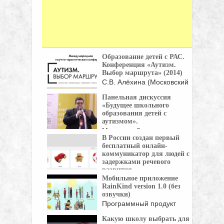
Образование детей с РАС.
Конференция «Аутизм.
Выбор маршрута» (2014)
С.В. Алёхина (Московский
городской психолого-
Панельная дискуссия
педагогический университет,
«Будущее школьного
Москва) ...
образования детей с
аутизмом».
Московский международный
В России создан первый
салон образования (ММСО)
бесплатный онлайн-
– главное ...
коммуникатор для людей с
задержками речевого
развития.
Мобильное приложение
Компания WaveAccess
RainKind version 1.0 (без
завершила проект по разработке онлайн-
озвучки)
коммуникатора ...
Программный продукт
«Rainkind» может
Какую школу выбрать для
использоваться родителями