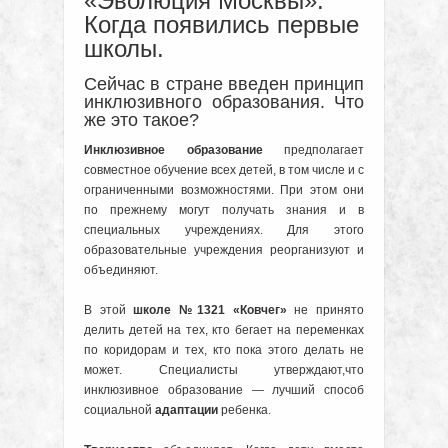
«Эволюция Москвы»:
Когда появились первые
школы.
Сейчас в стране введен принцип
инклюзивного образования. Что
же это такое?
Инклюзивное образование
предполагает
совместное обучение всех детей, в том числе и с
ограниченными возможностями. При этом они
по прежнему могут получать знания и в
специальных учреждениях. Для этого
образовательные учреждения реорганизуют и
объединяют.
В этой
школе №1321 «Ковчег»
не принято
делить детей на тех, кто бегает на переменках
по коридорам и тех, кто пока этого делать не
может. Специалисты утверждают,что
инклюзивное образование — лучший способ
социальной
адаптации
ребенка.