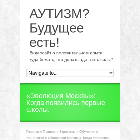
АУТИЗМ?
Будущее
есть!
Видеосайт о положительном опыте:
куда бежать, что делать, где взять силы?
«Эволюция Москвы»:
Когда появились первые
школы.
Главная
»
Главная
»
Взрослым
»
Обучение и
технологии
»
«Эволюция Москвы»: Когда появились