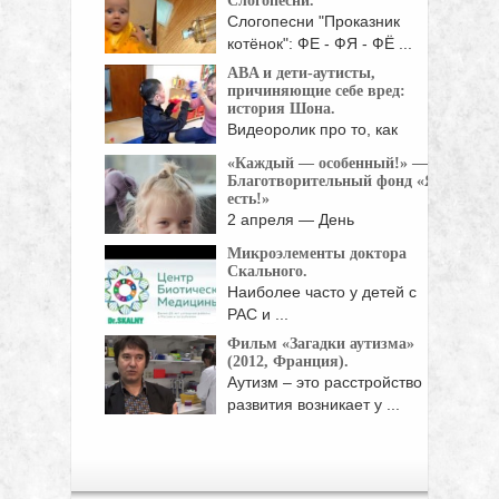
Слогопесни.
Кагарлицкий врач лечебной физкультуры,
Слогопесни "Проказник
кинезиотерапевт. Окончил ...
котёнок": ФЕ - ФЯ - ФЁ ...
ABA и дети-аутисты,
причиняющие себе вред:
история Шона.
Видеоролик про то, как
мальчик с тяжелейшей ...
«Каждый — особенный!» —
Благотворительный фонд «Я
есть!»
2 апреля — День
распространения
Микроэлементы доктора
информации об ...
Скального.
Наиболее часто у детей с
РАС и ...
Фильм «Загадки аутизма»
(2012, Франция).
Аутизм – это расстройство
развития возникает у ...