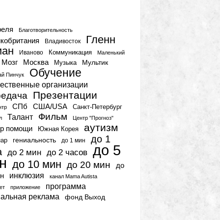
тки
реля
Благотворительность
Гленн
кобритания
Владивосток
ман
Коммуникация
Иваново
Маленький
Мозг
Москва
Мультик
Музыка
Обучение
ай Пинчук
ественные организации
Презентации
едача
СПб
США/USA
Санкт-Петербург
нтр
Фильм
Талант
л
Центр "Прогноз"
аутизм
р помощи
Южная Корея
до 1
гениальность
нар
до 1 мин
до 5
а
до 2 мин
до 2 часов
н
до 10 мин
до 20 мин
до
инклюзия
н
канал Mama Autista
программа
ет
приложение
иальная реклама
фонд Выход