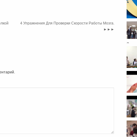
коор
елкой
4 Упражнения Для Проверки Скорости Работы Мозга.
►►►
Здес
пред
ентарий.