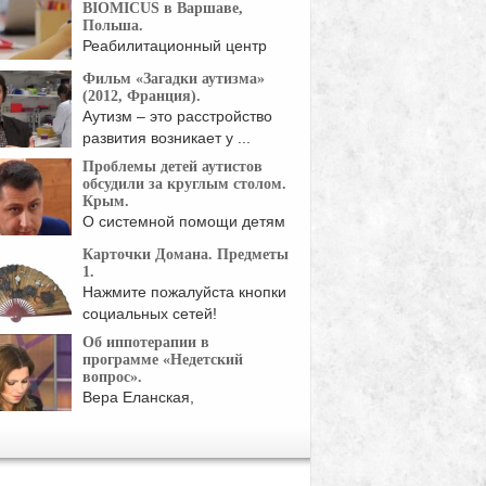
BIOMICUS в Варшаве,
Польша.
Реабилитационный центр
BIOMICUS был создан с
Фильм «Загадки аутизма»
помощью ...
(2012, Франция).
Аутизм – это расстройство
развития возникает у ...
Проблемы детей аутистов
обсудили за круглым столом.
Крым.
О системной помощи детям
и взрослым с ...
Карточки Домана. Предметы
1.
Нажмите пожалуйста кнопки
социальных сетей!
Об иппотерапии в
программе «Недетский
вопрос».
Вера Еланская,
координатор
иппотерапевтического
авления центра "Наш ...