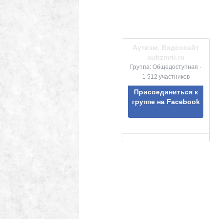
Аутизм. Видеосайт
autizmru.ru
Группа: Общедоступная ·
1 512 участников
Присоединиться к
группе на Facebook