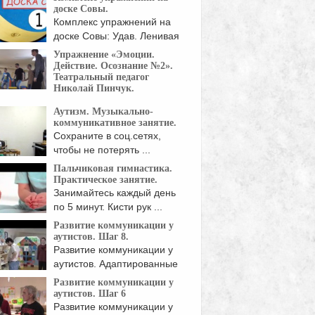
доске Совы.
Упражнение на развитие
Комплекс упражнений на
динации и чувства ритма. Благодаря ...
доске Совы: Удав. Ленивая
восьмерка. Прицел. Кросс
Упражнение «Эмоции.
для ...
Действие. Осознание №2».
Театральный педагог
Николай Пинчук.
ь мы для начала повторяем
Аутизм. Музыкально-
ыдущее упражнение, ...
коммуникативное занятие.
Сохраните в соц.сетях,
чтобы не потерять ...
Пальчиковая гимнастика.
Практическое занятие.
Занимайтесь каждый день
по 5 минут. Кисти рук ...
Развитие коммуникации у
аутистов. Шаг 8.
Развитие коммуникации у
аутистов. Адаптированные
либо изобретённые ...
Развитие коммуникации у
аутистов. Шаг 6
Развитие коммуникации у