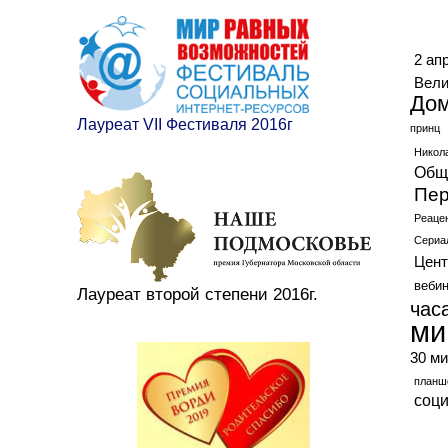
Ме
2 ап
Вели
До
Лауреат VII Фестиваля 2016г
принц
Никол
Общ
Пер
Реаце
Сериа
Цент
веби
Лауреат второй степени 2016г.
час
ми
30 ми
планш
соц