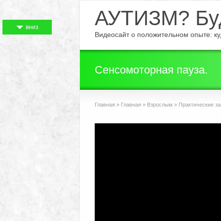
АУТИЗМ? Буд
вниз
Видеосайт о положительном опыте: куд
Сенсомоторная пауза.
Главная
»
Главная
»
Взрослым
»
Практические за