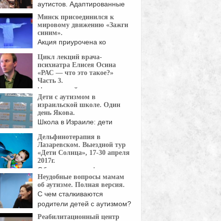
аутистов. Адаптированные
либо изобретённые ...
Минск присоединился к
мировому движению «Зажги
синим».
Акция приурочена ко
Всемирному дню
Цикл лекций врача-
информирования о ...
психиатра Елисея Осина
«РАС — что это такое?»
Часть 3.
Цикл лекций врача-
Дети с аутизмом в
психиатра Елисея Осина.
израильской школе. Один
 семинара "Расстройства ...
день Якова.
Школа в Израиле: дети
аутисты. Расскажем вам ...
Дельфинотерапия в
Лазаревском. Выездной тур
«Дети Солнца», 17-30 апреля
2017г.
Общение с дельфинами
Неудобные вопросы мамам
очень хорошо влияет на ...
об аутизме. Полная версия.
С чем сталкиваются
родители детей с аутизмом?
...
Реабилитационный центр