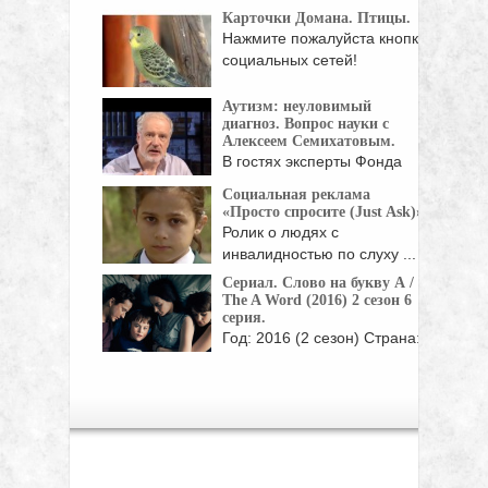
расстройстве ...
Карточки Домана. Птицы.
Нажмите пожалуйста кнопки
социальных сетей!
Аутизм: неуловимый
диагноз. Вопрос науки с
Алексеем Семихатовым.
В гостях эксперты Фонда
"Обнаженные сердца":
Социальная реклама
клинический ...
«Просто спросите (Just Ask)».
Ролик о людях с
инвалидностью по слуху ...
Сериал. Слово на букву А /
The A Word (2016) 2 сезон 6
серия.
Год: 2016 (2 сезон) Страна:
Великобритания Режиссер:
Питер Каттанео, ...