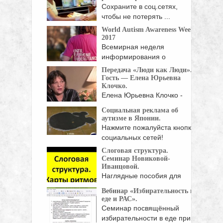
Сохраните в соц.сетях,
чтобы не потерять ...
World Autism Awareness Week
2017
Всемирная неделя
информирования о
проблеме аутизма пройдет
Передача «Люди как Люди».
...
Гость — Елена Юрьевна
Клочко.
Елена Юрьевна Клочко -
председатель
Социальная реклама об
ВОРДИ (Всероссийской
аутизме в Японии.
организации ...
Нажмите пожалуйста кнопки
социальных сетей!
Слоговая структура.
Семинар Новиковой-
Иванцовой.
Наглядные пособия для
коррекции слоговой
Вебинар «Избирательность в
структуры: карты ...
еде и РАС».
Семинар посвящённый
избирательности в еде при