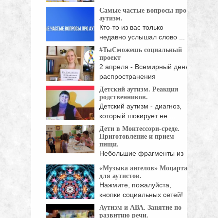
работают люди ...
Самые частые вопросы про
аутизм.
Кто-то из вас только
недавно услышал слово ...
#ТыCможешь социальный
проект
2 апреля - Всемирный день
распространения
информации ...
Детский аутизм. Реакция
родственников.
Детский аутизм - диагноз,
который шокирует не ...
Дети в Монтессори-среде.
Приготовление и прием
пищи.
Небольшие фрагменты из
жизни малышей в Монтессори‑среде: ...
«Музыка ангелов» Моцарта
для аутистов.
Нажмите, пожалуйста,
кнопки социальных сетей!
Аутизм и АВА. Занятие по
развитию речи.