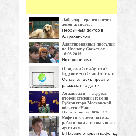
Лабрадор-терапевт лечит
детей-аутистов.
Необычный доктор в
Астраханском
реабилитационном центре
Адаптированные прогулки
выполняет ...
по Иванову Сюжет от
16.08.2016г.
Интерактивную
адаптированную прогулку-
О видеосайте «Аутизм?
экскурсию организовали и
Будущее есть!» autizmru.ru
провели две ...
Основная цель проекта -
рассказать о детях ...
Autizmru.ru — лауреат
второй степени Премии
Губернатора Московской
области «Наше
Подмосковье» 2016г. !!!
Кафе со «счастливыми»
2 ноября были объявлены
работниками, в том числе с
лауреаты Премии Губернатора ...
аутизмом.
В Париже открыли кафе, где