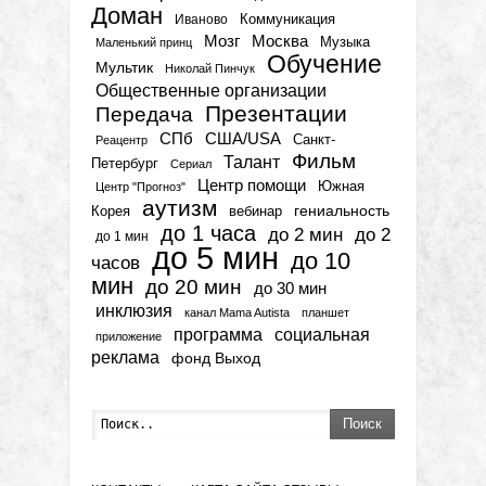
Доман
Коммуникация
Иваново
Мозг
Москва
Музыка
Маленький принц
Обучение
Мультик
Николай Пинчук
Общественные организации
Презентации
Передача
СПб
США/USA
Санкт-
Реацентр
Фильм
Талант
Петербург
Сериал
Центр помощи
Южная
Центр "Прогноз"
аутизм
гениальность
вебинар
Корея
до 1 часа
до 2 мин
до 2
до 1 мин
до 5 мин
до 10
часов
мин
до 20 мин
до 30 мин
инклюзия
канал Mama Autista
планшет
программа
социальная
приложение
реклама
фонд Выход
Поиск