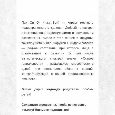
Пак Си Он (Чжу Вон) — хирург местного
педиатрического отделения. Добрый по натуре,
с рождения он страдал
аутизмом
и нарушением
развития. Он вырос и стал гением в хирургии,
так как у него был обнаружен Синдром саванта
— редкое cостояние, при котором лица с
отклонением в развитии (в том числе
аутистического
спектра) имеют «Остров
гениальности» — выдающиеся способности в
одной или нескольких областях знаний,
контрастирующие с общей ограниченностью
личности.
Фильм дарит
надежду
родителям особых
детей!
Сохраните в соц.сетях, чтобы не потерять
ссылку! Нажмите поделиться!