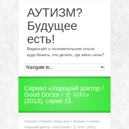
АУТИЗМ?
Будущее
есть!
Видеосайт о положительном опыте:
куда бежать, что делать, где взять силы?
Сериал «Хороший доктор /
Good Doctor / 굿 닥터»
(2013), серия 15.
Главная
»
Главная
»
Взрослым
»
Фильмы
»
Сериал
«Хороший доктор / Good Doctor / 굿 닥터» (2013),