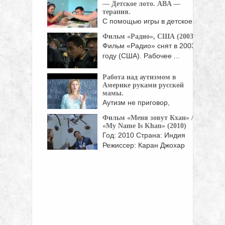
— Детское лото. ABA —
терапия.
С помощью игры в детское
лото можно ...
Фильм «Радио», США (2003)
Фильм «Радио» снят в 2003
году (США). Рабочее ...
Работа над аутизмом в
Америке руками русской
мамы.
Аутизм не приговор,
история как Анна вытянула
Фильм «Меня зовут Кхан» /
...
«My Name Is Khan» (2010)
Год: 2010 Страна: Индия
Режиссер: Каран Джохар
Ризване Кхане,
страдающем ...