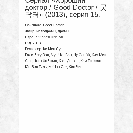
Сериал «Хороший
доктор / Good Doctor / 굿
닥터» (2013), серия 15.
Оригинал: Good Doctor
Жанр: мелодрамы, драмы
Страна: Корея Южная
Год: 2013
Режиссер: Ки Мин Су
Роли: Чжу Вон, Мун Чхэ Вон, Чу Сан Ук, Ким Мин
Сео, Чхон Хо Чжин, Квак До-вон, Ким Ён Кван,
Юн Бон Гиль, Ко Чан Сок, Кён Чин