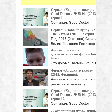
Сериал «Хороший доктор /
Good Doctor / 굿 닥터» (2013),
серия 1.
Оригинал: Good Doctor
Жанр: мелодрамы, драмы
Сериал. Слово на букву А /
Страна: Корея Южная Год:
The A Word (2016) | 2 серия
...
Год: 2016 (2 сезона) Страна:
Великобритания Режиссер:
Питер Каттанео, ...
Аутизм, диско и я:
документальный фильм Би-
би-си.
Это документальный фильм
про Джеймса Хобли,
Фильм «Загадки аутизма»
страдающего ...
(2012, Франция).
Аутизм – это расстройство
развития возникает у ...
Сериал «Хороший доктор /
Good Doctor / 굿 닥터» (2013),
серия 12.
Оригинал: Good Doctor
Жанр: мелодрамы, драмы
«Сотворившая чудо». Фильм