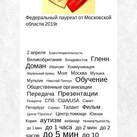
Федеральный лауреат от Московской
области 2019г
Метки
2 апреля
Благотворительность
Гленн
Великобритания
Владивосток
Доман
Коммуникация
Иваново
Мозг
Москва
Музыка
Маленький принц
Обучение
Мультик
Николай Пинчук
Общественные организации
Презентации
Передача
СПб
США/USA
Санкт-
Реацентр
Фильм
Талант
Петербург
Сериал
Центр помощи
Южная
Центр "Прогноз"
аутизм
гениальность
вебинар
Корея
до 1 часа
до 2 мин
до 2
до 1 мин
до 5 мин
до 10
часов