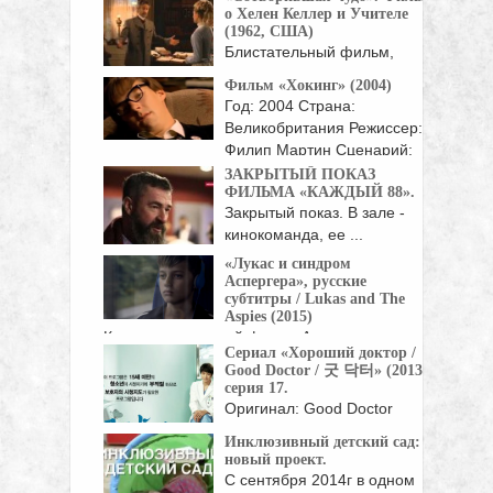
Страна: Корея Южная Год:
о Хелен Келлер и Учителе
...
(1962, США)
Блистательный фильм,
основанный на реальных
Фильм «Хокинг» (2004)
событиях, о ...
Год: 2004 Страна:
Великобритания Режиссер:
Филип Мартин Сценарий:
Питер Моффат В ...
ЗАКРЫТЫЙ ПОКАЗ
ФИЛЬМА «КАЖДЫЙ 88».
Закрытый показ. В зале -
кинокоманда, ее ...
«Лукас и синдром
Аспергера», русские
субтитры / Lukas and The
Aspies (2015)
Короткометражный фильм Андерса
Сериал «Хороший доктор /
Густафссона про подростка с ...
Good Doctor / 굿 닥터» (2013),
серия 17.
Оригинал: Good Doctor
Жанр: мелодрамы, драмы
Инклюзивный детский сад:
Страна: Корея Южная Год:
новый проект.
...
С сентября 2014г в одном