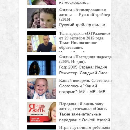
из московских ...
Фильм «Анимированная
жизнь» — Русский трейлер
(2016)
Русский трейлер фильм
Анимированная жизнь / Life,
Телепередача «ОТРажение»
...
от 29 октября 2015 года.
Тема: Инклюзивное
образование.
Игорь Шпицберг,
Фильм «Последняя надежда»
руководитель Центра
(2005, Индия).
реабилитации инвалидов детства ...
Год: 2005 Страна: Индия
Режиссер: Санджай Лила
Бхансали Жанр: драма
Кашей покорми. Слогопесни.
Мишель ...
Слогопесни "Кашей
покорми": МИ - МЁ - МЕ ...
Передача «Я очень хочу
жить», телеканал «Спас».
Такие замечательные
передачи с Ольгой Азовой
вселяют ...
Игра с аутичным ребенком