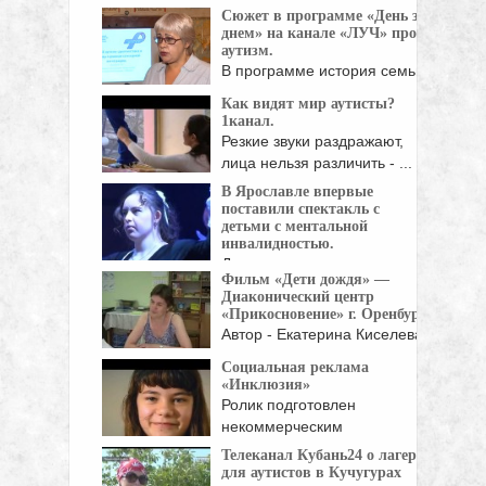
Мари поставили ...
Сюжет в программе «День за
днем» на канале «ЛУЧ» про
аутизм.
В программе история семьи
Смольковых, семинар
Как видят мир аутисты?
Ененковой ...
1канал.
Резкие звуки раздражают,
лица нельзя различить - ...
В Ярославле впервые
поставили спектакль с
детьми с ментальной
инвалидностью.
Делиться переживаниями,
Фильм «Дети дождя» —
рассказать о мечтах и
Диаконический центр
чувствах: ...
«Прикосновение» г. Оренбург
Автор - Екатерина Киселева.
Операторы - Вадим ...
Социальная реклама
«Инклюзия»
Ролик подготовлен
некоммерческим
образовательным
Телеканал Кубань24 о лагере
учреждением
для аутистов в Кучугурах