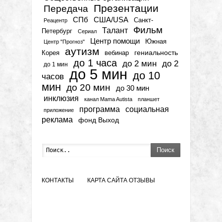
Презентации
Передача
СПб
США/USA
Санкт-
Реацентр
Фильм
Талант
Петербург
Сериал
Центр помощи
Южная
Центр "Прогноз"
аутизм
гениальность
вебинар
Корея
до 1 часа
до 2 мин
до 2
до 1 мин
до 5 мин
до 10
часов
мин
до 20 мин
до 30 мин
инклюзия
канал Mama Autista
планшет
программа
социальная
приложение
реклама
фонд Выход
Поиск
КОНТАКТЫ
КАРТА САЙТА
ОТЗЫВЫ