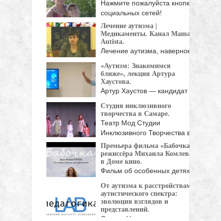
"Прикосновение" при ...
Нажмите пожалуйста кнопки
социальных сетей!
Лечение аутизма |
Медикаменты. Канал Mama
Autista.
Лечение аутизма, наверное,
самая сложная работа на ...
«Аутизм: Знакомимся
ближе», лекция Артура
Хаустова.
Артур Хаустов — кандидат
педагогических наук, ...
Студия инклюзивного
творчества в Самаре.
Театр Мод Студии
Инклюзивного Творчества в
Самаре. Ребята ...
Премьера фильма «Бабочка»
режиссёра Михаила Комлева
в Доме кино.
Фильм об особенных детях
и их родителях. ...
От аутизма к расстройствам
аутистического спектра:
эволюция взглядов и
представлений.
Спикер Наталия