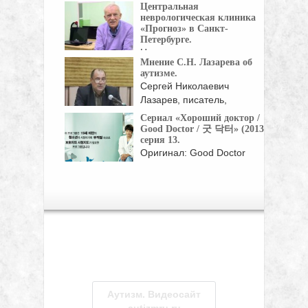
Центральная
Вячеславовна Устинова -
неврологическая клиника
доктор ...
«Прогноз» в Санкт-
Петербурге.
Центральная клиника
Мнение С.Н. Лазарева об
речевой неврологии
аутизме.
"Прогноз": Что скрывается за ...
Сергей Николаевич
Лазарев, писатель,
философ, исследователь,
Сериал «Хороший доктор /
отвечает ...
Good Doctor / 굿 닥터» (2013),
серия 13.
Оригинал: Good Doctor
Жанр: мелодрамы, драмы
Страна: Корея Южная Год:
...
Аутизм. Видеосайт