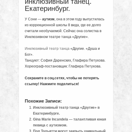
инклюзивный танец.
Екатеринбург.
У Сони —
аутизм
, она в этом году выпустилась
из коррекционной школы 8 вида, где ее долго
считали необучаемой. Сейчас она солистка в
Инклюзивном театре танца «Другие».
Инклюзивный театр танца
«Другие. «Душа и
Бог».
Танцуют: София Даренских, Глафира Петухова.
Хореограф-постановщик: Глафира Петухова.
Сохраните в соц.сетях, чтобы не потерять
ссылку! Нажмите поделиться!
Похожие Записи:
Инклюзивный театр танца «Другие» в
Екатеринбурге.
Gina Marie Incandela — талантливая юная
певица с аутизмом.
Под Тольятти могут закрыть уникальный