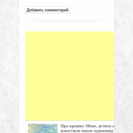
Про крошку-Моне, аутизм и
известную юную художницу