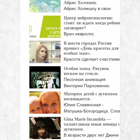
Айрис Холмшоу.
Айрис Холмшоу в свои
шесть с небольшим ...
Центр нейропсихологии:
стоит ли ждать когда ребенок
заговорит?
Врач невролог,
нейропсихолог, клинический
В шести городах России
психолог и кинезиолог ...
прошел «День красоты для
особых мам».
Красота сделает счастливой
женщину, особенно ту, у ...
Особая мама. Рисунок
песком на стекле.
Песочная анимация
Виктории Пархоменко
"Особая мама" - ...
Матерям детей с аутизмом
посвящается.
Юлия Славянская -
Матушка-Богородица. Слова
А.Ромашкиной Новую жизнь
Gina Marie Incandela —
– ...
талантливая юная певица с
аутизмом.
В возрасте двух лет Джине