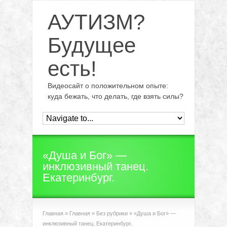
АУТИЗМ?
Будущее
есть!
Видеосайт о положительном опыте:
куда бежать, что делать, где взять силы?
«Душа и Бог» —
инклюзивный танец.
Екатеринбург.
Главная
»
Главная
»
Без рубрики
»
«Душа и Бог» —
инклюзивный танец. Екатеринбург.