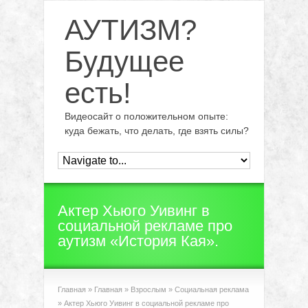
АУТИЗМ?
Будущее
есть!
Видеосайт о положительном опыте:
куда бежать, что делать, где взять силы?
Актер Хьюго Уивинг в
социальной рекламе про
аутизм «История Кая».
Главная
»
Главная
»
Взрослым
»
Социальная реклама
»
Актер Хьюго Уивинг в социальной рекламе про