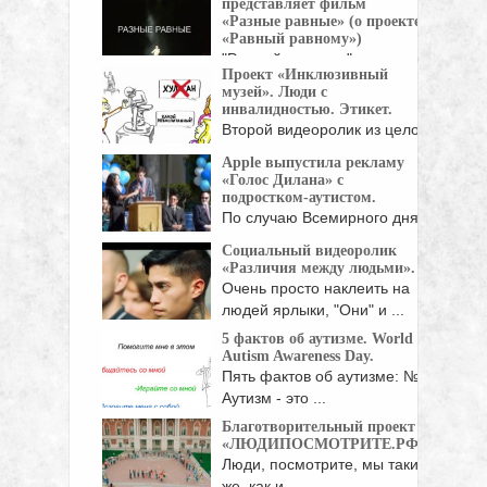
представляет фильм
«Разные равные» (о проекте
«Равный равному»)
"Равный равному" -
Проект «Инклюзивный
молодежный инклюзивный
музей». Люди с
проект "Клуба ...
инвалидностью. Этикет.
Второй видеоролик из целой
серии, посвященной
Apple выпустила рекламу
пониманию ...
«Голос Дилана» с
подростком-аутистом.
По случаю Всемирного дня
распространения
Социальный видеоролик
информации о ...
«Различия между людьми».
Очень просто наклеить на
людей ярлыки, "Они" и ...
5 фактов об аутизме. World
Autism Awareness Day.
Пять фактов об аутизме: №1
Аутизм - это ...
Благотворительный проект
«ЛЮДИПОСМОТРИТЕ.РФ»
Люди, посмотрите, мы такие
же, как и ...