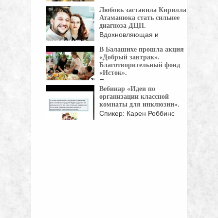
международный день
Любовь заставила Кирилла
распространения
Атаманюка стать сильнее
информации ...
диагноза ДЦП.
Вдохновляющая и
трогательная история
В Балашихе прошла акция
Кирилла - молодого ...
«Добрый завтрак».
Благотворительный фонд
«Исток».
Президент
Вебинар «Идеи по
благотворительного фонда
организации классной
"Исток" Екатерина Богдасарова пригласила
комнаты для инклюзии».
...
Спикер: Карен Роббинс
(США, Орегон) —
сертифицированный
преподаватель, ...