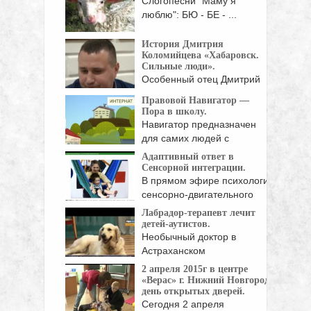
Слогопесни "Маму я
"Повышенная ...
люблю": БЮ - БЕ - ...
История Дмитрия
Коломийцева «Хабаровск.
Сильные люди».
Особенный отец Дмитрий
Коломийцев считает, что его
Правовой Навигатор —
...
Пора в школу.
Навигатор предназначен
для самих людей с
инвалидностью, ...
Адаптивный ответ в
Сенсорной интеграции.
В прямом эфире психологи
сенсорно-двигательного
зала "Шалтай-Болтай", ...
Лабрадор-терапевт лечит
детей-аутистов.
Необычный доктор в
Астраханском
реабилитационном центре
2 апреля 2015г в центре
выполняет ...
«Верас» г. Нижний Новгород
день открытых дверей.
Сегодня 2 апреля