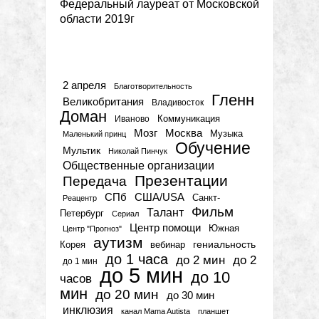
Федеральный лауреат от Московской
области 2019г
Метки
2 апреля
Благотворительность
Гленн
Великобритания
Владивосток
Доман
Коммуникация
Иваново
Мозг
Москва
Музыка
Маленький принц
Обучение
Мультик
Николай Пинчук
Общественные организации
Презентации
Передача
СПб
США/USA
Санкт-
Реацентр
Фильм
Талант
Петербург
Сериал
Центр помощи
Южная
Центр "Прогноз"
аутизм
гениальность
вебинар
Корея
до 1 часа
до 2 мин
до 2
до 1 мин
до 5 мин
до 10
часов
мин
до 20 мин
до 30 мин
инклюзия
канал Mama Autista
планшет