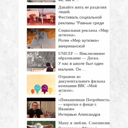
Давайте жить не разделяя
людей.
Фестиваль социальной
рекламы "Равные среди
равных" Юго-Западного ...
Социальная реклама «Мир
аутизма».
Ролик «Мир аутизма»
американской
благотворительной
UNICEF — Инклюзивное
организации Autism ...
образование — Доска.
У нас в школе был один
мальчик. Он ...
Отрывок из
документального фильма
компании ВВС «Мой
аутизм».
Отрывок из
«Повышенная Потребность»
документального фильма
— коротко о фонде г.
компании ВВС «Мой ...
Иваново
Интервью Александра
Шорыгина, директора
Маму я люблю. Слогопесни.
благотворительного фонда