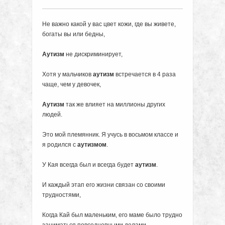
Не важно какой у вас цвет кожи, где вы живете,
богаты вы или бедны,
Аутизм
не дискриминирует,
Хотя у мальчиков
аутизм
встречается в 4 раза
чаще, чем у девочек,
Аутизм
так же влияет на миллионы других
людей.
Это мой племянник. Я учусь в восьмом классе и
я родился с
аутизмом
.
У Кая всегда был и всегда будет
аутизм
.
И каждый этап его жизни связан со своими
трудностями,
Когда Кай был маленьким, его маме было трудно