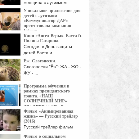
женщина с аутизмом ...
Уникальное приложение для
детей с аутизмом
«Коммуникатор ДАР»
презентовала компания
Velcom.
Клип «Ангел Веры». Баста ft.
Современная техника и
Полина Гагарина.
раммное обеспечение в помощь ...
Сегодня в День защиты
детей Баста и ...
Ёж. Слогопесни.
Слогопесни "Ёж": ЖА - ЖО -
ЖУ - ...
Программа обучения в
рамках президентского
гранта. «НАШ
СОЛНЕЧНЫЙ МИР»
КОНФЕРЕНЦИЯ «Система
Фильм «Анимированная
комплексного непрерывного
жизнь» — Русский трейлер
овождения, абилитации и социальной ...
(2016)
Русский трейлер фильм
Анимированная жизнь / Life,
Фильм о социальном