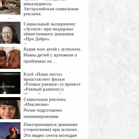
повышение ...
инвалидность.
Австралийская социальная
реклама.
ралийская социальная реклама о
Социальный эксперимент
ке с аутизмом ...
«Аутизм» при поддержке
общественного движения
«Про Добро».
Аутизм - это нарушение
Будни мам детей с аутизмом.
коммуникативных функций
Мамы детей с аутизмом о
ясненной ...
проблемах их ...
Клуб «Наше место»
представляет фильм
«Разные равные» (о проекте
«Равный равному»)
"Равный равному" -
Социальная реклама
молодежный инклюзивный
«Инклюзия»
т "Клуба ...
Ролик подготовлен
некоммерческим
образовательным
Повторяющиеся движения
учреждением
(стереотипии) при аутизме.
основение" при ...
Это видео сняла молодая