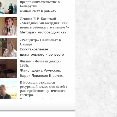
...
предпринимательстве в
Беларусии.
Фильм снят в рамках
проекта "Инкубатор
Лекция Е.Р. Баенской
социального ...
«Методики милосердия: как
понять ребенка с аутизмом?»
Методики милосердия: как
понять ребенка с аутизмом?
«Реацентр» Пансионат в
Лекцию ...
Самаре
Восстановление
двигательного и речевого
развития у детей ...
Фильм «Человек дождя»
1988г.
Жанр: драма Режиссер:
Барри Левинсон В ролях:
Дастин Хоффман, Том ...
В Россоши открылся
ресурсный класс для детей с
расстройством аутического
спектра.
Россошанский район вошел
в пилотный проект
нежской ...