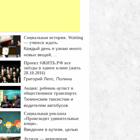
Социальная история. Waiting
— учимся ждать.
Каждый день я узнаю много
новых вещей, ...
Проект #ЖИТЬ.РФ все
звёзды в одном клипе (жить
28.10.2016)
Григорий Лепс, Полина
Гагарина, Тимати, Мот,
Акция: ребенок-аутист в
Гарик ...
общественном транспорте.
Тюменским таксистам и
водителям автобусов
рассказали, что ...
Социальная реклама
«Происходят удивительные
вещи».
Введение в аутизм, целью
которого является
Аутизм — невидимая