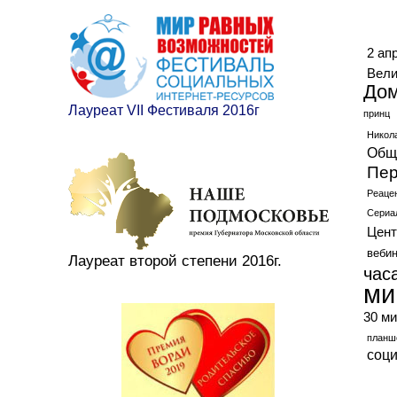
Ме
2 ап
Вели
До
Лауреат VII Фестиваля 2016г
принц
Никол
Общ
Пер
Реаце
Сериа
Цент
веби
Лауреат второй степени 2016г.
час
ми
30 ми
планш
соц