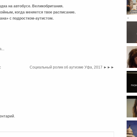
дка на автобусе. Великобритания.
ойным, когда меняется твое расписание.
ана» с подростком-аутистом.
Авст
ребен
а
...
невы
с
Социальный ролик об аутизме Уфа, 2017
►►►
проек
ентарий.
"Прик