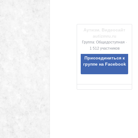
Аутизм. Видеосайт
autizmru.ru
Группа: Общедоступная ·
1 512 участников
Присоединиться к
группе на Facebook