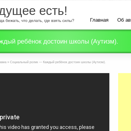
ущее есть!
Главная
Об ав
а бежать, что делать, где взять силы?
дый ребёнок достоин школы (Аутизм).
лама
»
Социальный ролик — Каждый ребёнок достоин школы (Аутизм).