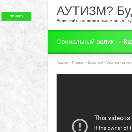
АУТИЗМ? Буд
вниз
Видеосайт о положительном опыте: куд
Социальный ролик — Каж
Главная
»
Главная
»
Взрослым
»
Социальная рек