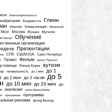
тки
реля
Благотворительность
Гленн
кобритания
Владивосток
ман
Коммуникация
Иваново
Маленький
Мозг
Москва
Мультик
Музыка
Обучение
ай Пинчук
ественные организации
Презентации
едача
СПб
США/USA
Санкт-Петербург
нтр
Фильм
Талант
л
Центр "Прогноз"
аутизм
р помощи
Южная Корея
до 1
гениальность
нар
до 1 мин
до 5
а
до 2 мин
до 2 часов
н
до 10 мин
до 20 мин
до
инклюзия
н
канал Mama Autista
программа
ет
приложение
иальная реклама
фонд Выход