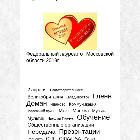
Федеральный лауреат от Московской
области 2019г
Метки
2 апреля
Благотворительность
Гленн
Великобритания
Владивосток
Доман
Коммуникация
Иваново
Мозг
Москва
Музыка
Маленький принц
Обучение
Мультик
Николай Пинчук
Общественные организации
Презентации
Передача
СПб
США/USA
Санкт-
Реацентр