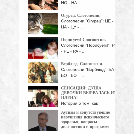
НО - НА - ...
Огурец. Слогопесни.
Слогопесни "Огурец": ЦЕ -
ЦА - ЦУ - ...
Порисуем! Слогопесни.
Слогопесни "Порисуем!": РО
- РЕ - РА - ...
Верблюд. Слогопесни.
Слогопесни "Верблюд": БА -
БО - БЭ - ...
СЕНСАЦИЯ: ДУША
ДЕВОЧКИ ВЫРВАЛАСЬ ИЗ
ПЛЕНА!
История о том, как
умственно отсталая
Аутизм и сопутствующие
девочка-аутист ...
нарушения психического
здоровья, вопросы
диагностики и программ
помощи.