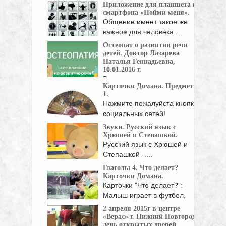
Приложение для планшета и
Брайан Кинг: "Изменения
смартфона «Пойми меня».
подходов к пониманию потребностей ...
Общение имеет такое же
важное для человека ...
Остеопат о развитии речи
детей. Доктор Лазарева
Наталья Геннадьевна,
10.01.2016 г.
В рамках интервью мы
Карточки Домана. Предметы
обсудили следующие
1.
вопросы: 1. ...
Нажмите пожалуйста кнопки
социальных сетей!
Звуки. Русский язык с
Хрюшей и Степашкой.
Русский язык с Хрюшей и
Степашкой - ...
Глаголы 4. Что делает?
Карточки Домана.
Карточки "Что делает?":
Малыш играет в футбол,
девочка ...
2 апреля 2015г в центре
«Верас» г. Нижний Новгород
день открытых дверей.