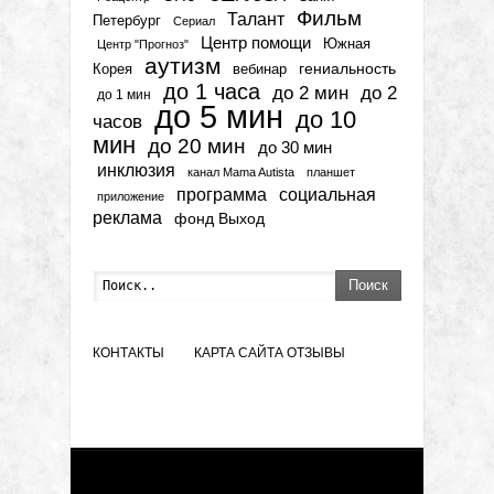
Фильм
Талант
Петербург
Сериал
Центр помощи
Южная
Центр "Прогноз"
аутизм
гениальность
вебинар
Корея
до 1 часа
до 2 мин
до 2
до 1 мин
до 5 мин
до 10
часов
мин
до 20 мин
до 30 мин
инклюзия
канал Mama Autista
планшет
программа
социальная
приложение
реклама
фонд Выход
Поиск
КОНТАКТЫ
КАРТА САЙТА
ОТЗЫВЫ