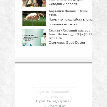
Сегодня 2 апреля
международный день
Карточки Домана. Пение
распространения
птиц.
информации ...
Нажмите пожалуйста кнопки
социальных сетей!
Сериал «Хороший доктор /
Good Doctor / 굿 닥터» (2013),
серия 14.
Оригинал: Good Doctor
Жанр: мелодрамы, драмы
Страна: Корея Южная Год:
...
Аутизм. Видеосайт
autizmru.ru
Группа: Общедоступная ·
1 512 участников