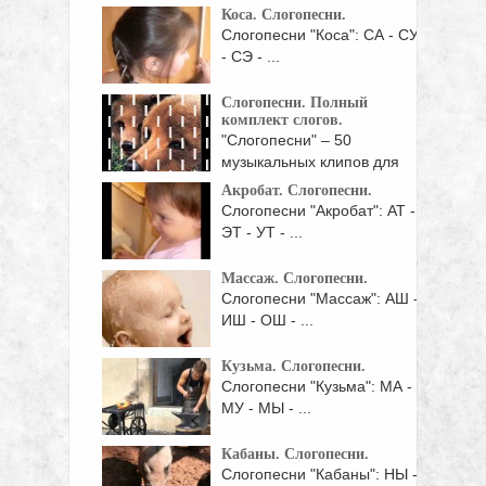
Коса. Слогопесни.
Слогопесни "Коса": СА - СУ
- СЭ - ...
Слогопесни. Полный
комплект слогов.
"Слогопесни" – 50
музыкальных клипов для
отработки звукосочетаний.
Акробат. Слогопесни.
...
Слогопесни "Акробат": АТ -
ЭТ - УТ - ...
Массаж. Слогопесни.
Слогопесни "Массаж": АШ -
ИШ - ОШ - ...
Кузьма. Слогопесни.
Слогопесни "Кузьма": МА -
МУ - МЫ - ...
Кабаны. Слогопесни.
Слогопесни "Кабаны": НЫ -