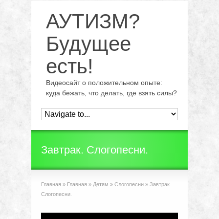
АУТИЗМ?
Будущее
есть!
Видеосайт о положительном опыте:
куда бежать, что делать, где взять силы?
Завтрак. Слогопесни.
Главная
»
Главная
»
Детям
»
Слогопесни
»
Завтрак.
Слогопесни.