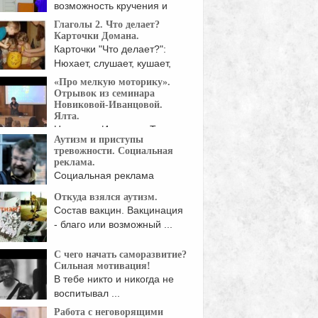
возможность кручения и
вращения в ...
Глаголы 2. Что делает?
Карточки Домана.
Карточки "Что делает?":
Нюхает, слушает, кушает,
пьет, кусает, ...
«Про мелкую моторику».
Отрывок из семинара
Новиковой-Иванцовой.
Ялта.
Новикова-Иванцова Тамара
Аутизм и приступы
Никифоровна — автор
тревожности. Социальная
дики, Заслуженный ...
реклама.
Социальная реклама
Национального общества
Откуда взялся аутизм.
аутизма (The National ...
Состав вакцин. Вакцинация
- благо или возможный ...
С чего начать саморазвитие?
Сильная мотивация!
В тебе никто и никогда не
воспитывал ...
Работа с неговорящими