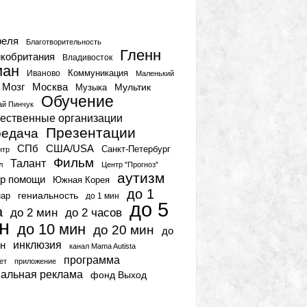
тки
реля
Благотворительность
Гленн
кобритания
Владивосток
ман
Коммуникация
Иваново
Маленький
Мозг
Москва
Мультик
Музыка
Обучение
ай Пинчук
ественные организации
Презентации
едача
СПб
США/USA
Санкт-Петербург
нтр
Фильм
Талант
л
Центр "Прогноз"
аутизм
р помощи
Южная Корея
до 1
гениальность
нар
до 1 мин
до 5
а
до 2 мин
до 2 часов
н
до 10 мин
до 20 мин
до
инклюзия
н
канал Mama Autista
программа
ет
приложение
иальная реклама
фонд Выход