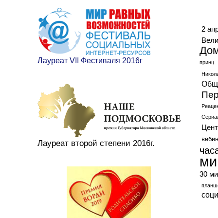
Ме
2 ап
Вели
До
Лауреат VII Фестиваля 2016г
принц
Никол
Общ
Пер
Реаце
Сериа
Цент
веби
Лауреат второй степени 2016г.
час
ми
30 ми
планш
соц