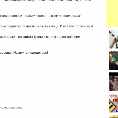
анятии
сенсорного
педагога Марины Белозёровой в детском
торая приносит пользу и радость всем членам семьи!
 мы предложили детям залезть в яйцо. И вот что получилось!
ению ходьбе на
канате Совы
и езде на одноколёсном
ь ссылку! Нажмите поделиться!
лозерова
,
цен
...