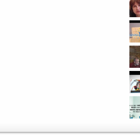
наш о
...