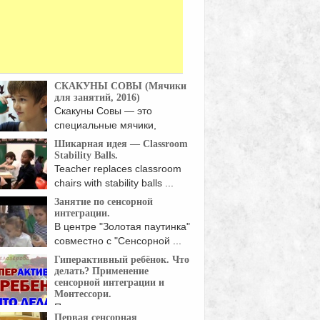
СКАКУНЫ СОВЫ (Мячики
для занятий, 2016)
Скакуны Совы — это
специальные мячики,
веселые ...
Шикарная идея — Classroom
Stability Balls.
Teacher replaces classroom
chairs with stability balls ...
Занятие по сенсорной
интеграции.
В центре "Золотая паутинка"
совместно с "Сенсорной ...
Гиперактивный ребёнок. Что
делать? Применение
сенсорной интеграции и
Монтессори.
Применение сенсорных
Первая сенсорная