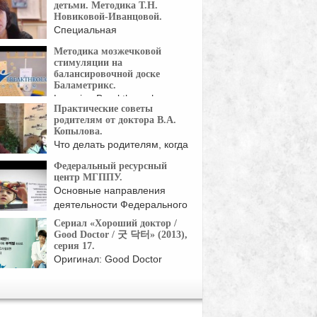
детьми. Методика Т.Н.
Новиковой-Иванцовой.
Специальная
(коррекционная) начальная
Методика мозжечковой
школа-детский сад V вида ...
стимуляции на
балансировочной доске
Баламетрикс.
Learning Breakthrough
Практические советы
Program — Balametrics В
родителям от доктора В.А.
рганизм ...
Копылова.
Что делать родителям, когда
у ребенка высокая ...
Федеральный ресурсный
центр МГППУ.
Основные направления
деятельности Федерального
ресурсного центра по
Сериал «Хороший доктор /
развитию ...
Good Doctor / 굿 닥터» (2013),
серия 17.
Оригинал: Good Doctor
Жанр: мелодрамы, драмы
Страна: Корея Южная Год: