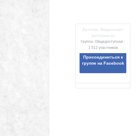
Аутизм. Видеосайт
autizmru.ru
Группа: Общедоступная ·
1 512 участников
Присоединиться к
группе на Facebook