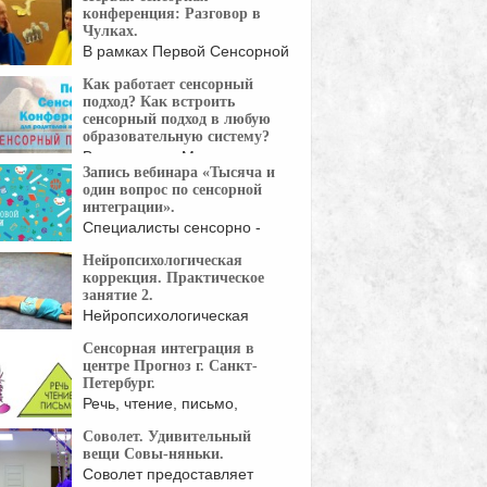
материалов помогает
конференция: Разговор в
ку сосредоточиться во ...
Чулках.
В рамках Первой Сенсорной
Конференции для
Как работает сенсорный
родителей ...
подход? Как встроить
сенсорный подход в любую
образовательную систему?
Выступление Марины
Запись вебинара «Тысяча и
Белозёровой на Первой
один вопрос по сенсорной
орной Конференции ...
интеграции».
Специалисты сенсорно -
двигательного зала "Шалтай
Нейропсихологическая
- ...
коррекция. Практическое
занятие 2.
Нейропсихологическая
коррекция (нейрокоррекция)
Сенсорная интеграция в
— комплекс специальных
центре Прогноз г. Санкт-
логических ...
Петербург.
Речь, чтение, письмо,
абстрактное мышление - это
Соволет. Удивительный
...
вещи Совы-няньки.
Соволет предоставляет