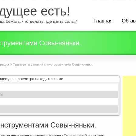
ущее есть!
Главная
Об ав
а бежать, что делать, где взять силы?
струментами Совы-няньки.
грация
»
Фрагменты занятий с инструментами Совы-няньки.
ьи
инструментами Совы-няньки.