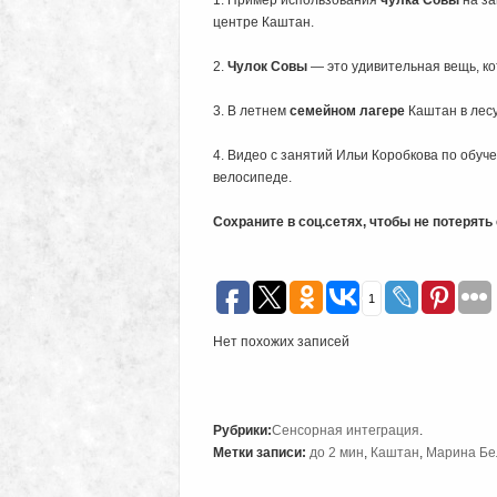
1. Пример использования
чулка Совы
на з
центре Каштан.
2.
Чулок Совы
— это удивительная вещь, ко
3. В летнем
семейном лагере
Каштан в лесу
4. Видео с занятий Ильи Коробкова по обуч
велосипеде.
Сохраните в соц.сетях, чтобы не потерят
1
Нет похожих записей
Рубрики:
Сенсорная интеграция
.
Метки записи:
до 2 мин
,
Каштан
,
Марина Бе