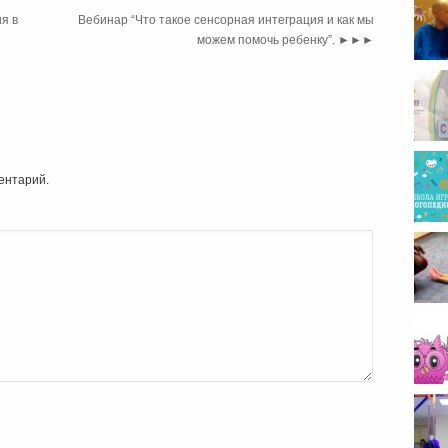
я в
Вебинар “Что такое сенсорная интеграция и как мы
ребен
можем помочь ребенку”.
►►►
ентарий.
Сенс
психо