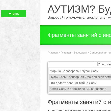
АУТИЗМ? Буд
вниз
Видеосайт о положительном опыте: куд
Фрагменты занятий с ин
Главная
»
Главная
»
Взрослым
»
Сенсорная инте
Марина Белозёрова и Чулок Совы
Чулок Совы - сенсорная игра для всей сем
Что делает ребенок в яйце Совы
Канат Совы и одноколесный велосипед
Фрагменты занятий с 