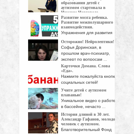
реабилитационной программы центра «Наш
образования детей с
...
аутизмом стартовала в
Нижнем Новгороде.
Развитие мозга ребенка.
Международная
Развитие межполушарного
конференция по вопросам образования
взаимодействия.
детей с ...
Упражнения для развития
межполушарного
Осторожно! Нейролептики!
взаимодействия улучшают
Софья Доринская, в
мыслительную ...
прошлом врач-психиатр,
эксперт по вопросам ...
Карточки Домана. Слова
«Еда».
Нажмите пожалуйста кнопки
социальных сетей!
Учите детей с аутизмом
плаванью!
Уникальное видео о работе
в бассейне, нечасто ...
История длиной в 30 лет.
Александр Гафанов, молодой
человек с аутизмом.
Благотворительный Фонд