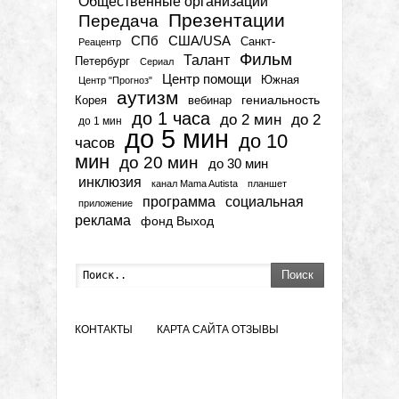
Общественные организации
Презентации
Передача
СПб
США/USA
Санкт-
Реацентр
Фильм
Талант
Петербург
Сериал
Центр помощи
Южная
Центр "Прогноз"
аутизм
гениальность
вебинар
Корея
до 1 часа
до 2 мин
до 2
до 1 мин
до 5 мин
до 10
часов
мин
до 20 мин
до 30 мин
инклюзия
канал Mama Autista
планшет
программа
социальная
приложение
реклама
фонд Выход
Поиск
КОНТАКТЫ
КАРТА САЙТА
ОТЗЫВЫ