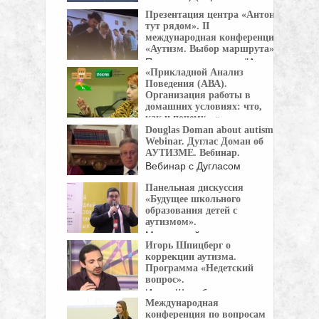
Бахрейн) B.M.T., ...
Презентация центра «Антон
тут рядом». II
международная конференция
«Аутизм. Выбор маршрута».
Презентация центра "Антон
«Прикладной Анализ
тут рядом", представленная
Поведения (АВА).
Любовь ...
Организация работы в
домашних условиях: что,
как и почему…»
Douglas Doman about autism.
Московский Городской
Webinar. Дуглас Доман об
Психолого-Педагогический Университет при
АУТИЗМЕ. Вебинар.
поддержке Фонда ...
Вебинар с Дугласом
Доманом - Директором
Панельная дискуссия
Институтов ...
«Будущее школьного
образования детей с
аутизмом».
Московский международный
Игорь Шпицберг о
салон образования (ММСО)
коррекции аутизма.
– главное ...
Программа «Недетский
вопрос».
Игорь Шпицберг,
Международная
руководитель
конференция по вопросам