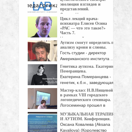
эволюция взглядов и
представлений.
Спикер Наталия
Цикл лекций врача-
Вячеславовна Устинова -
психиатра Елисея Осина
доктор ...
«РАС — что это такое?»
Часть 7.
Цикл лекций врача-
Аутизм смогут определять по
психиатра Елисея Осина.
анализу крови и слюны.
Тема семинара "Расстройства ...
Гость студии - директор
Американского института ...
Генетика аутизма. Екатерина
Померанцева.
Екатерина Померанцева -
генетик, к.б.н., заведующая
лабораторий ...
Мастер-класс Н.В.Нищевой
в рамках VIII городского
логопедического семинара.
Логосеминар прошел в
рамках ежегодной
МУЗЫКАЛЬНАЯ ТЕРАПИЯ
конференции, организуемой
И АУТИЗМ. Конференция.
...
Оксана Ковалева (Aksana
Kavaliova) (Королевство