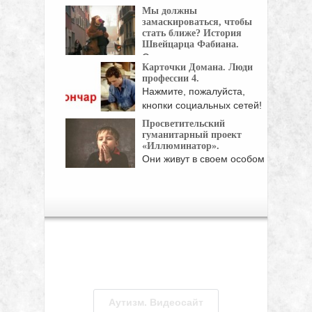
"Выход" снял фильм об
Мы должны
одном ...
замаскироваться, чтобы
стать ближе? История
Швейцарца Фабиана.
Он давно уже привык, что в
Карточки Домана. Люди
автобусе ...
профессии 4.
Нажмите, пожалуйста,
кнопки социальных сетей!
Просветительский
гуманитарный проект
«Иллюминатор».
Они живут в своем особом
мире и ...
Аутизм. Видеосайт