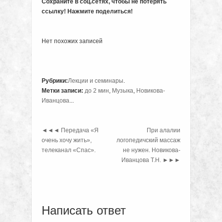
Сохраните в соц.сетях, чтобы не потерять
ссылку! Нажмите поделиться!
Нет похожих записей
Рубрики:
Лекции и семинары
.
Метки записи:
до 2 мин
,
Музыка
,
Новикова-
Иванцова
...
◄◄◄
Передача «Я
При алалии
очень хочу жить»,
логопедичский массаж
телеканал «Спас».
не нужен. Новикова-
Иванцова Т.Н.
►►►
Написать ответ