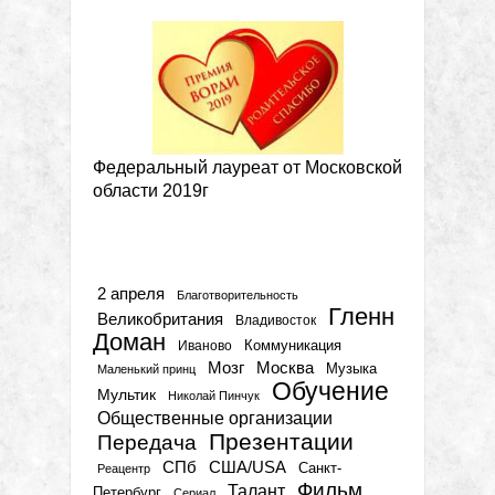
Федеральный лауреат от Московской
области 2019г
Метки
2 апреля
Благотворительность
Гленн
Великобритания
Владивосток
Доман
Коммуникация
Иваново
Мозг
Москва
Музыка
Маленький принц
Обучение
Мультик
Николай Пинчук
Общественные организации
Презентации
Передача
СПб
США/USA
Санкт-
Реацентр
Фильм
Талант
Петербург
Сериал