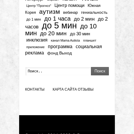
Центр помощи
Южная
Центр "Прогноз"
аутизм
гениальность
вебинар
Корея
до 1 часа
до 2 мин
до 2
до 1 мин
до 5 мин
до 10
часов
мин
до 20 мин
до 30 мин
инклюзия
канал Mama Autista
планшет
программа
социальная
приложение
реклама
фонд Выход
Поиск
КОНТАКТЫ
КАРТА САЙТА
ОТЗЫВЫ