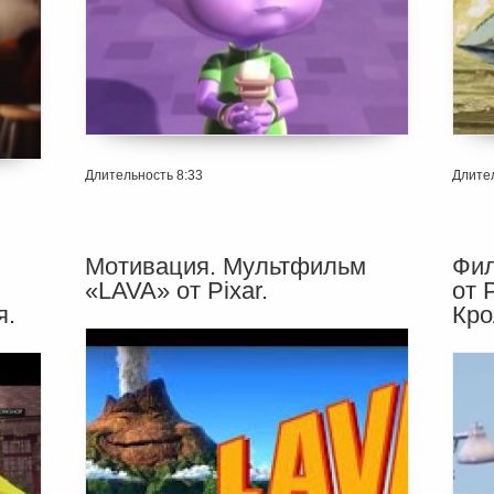
Длительность 8:33
Длител
Мотивация. Мультфильм
Фил
«LAVA» от Pixar.
от 
я.
Кро