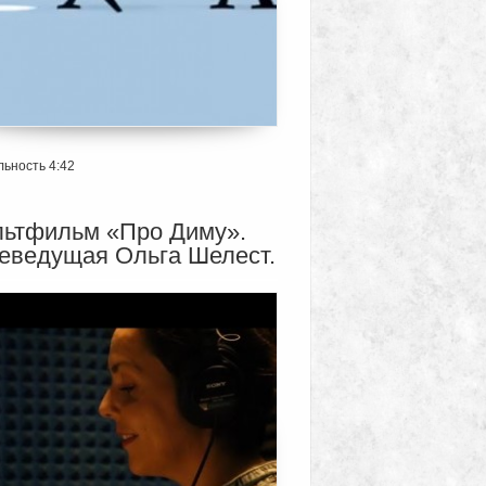
ьность 4:42
ьтфильм «Про Диму».
еведущая Ольга Шелест.