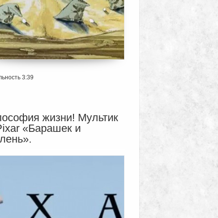
ьность 3:39
ософия жизни! Мультик
Pixar «Барашек и
лень».