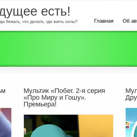
ущее есть!
Главная
Об ав
а бежать, что делать, где взять силы?
ьм
Мультик «Побег. 2-я серия
Мул
«Про Миру и Гошу».
Дру
Премьера!