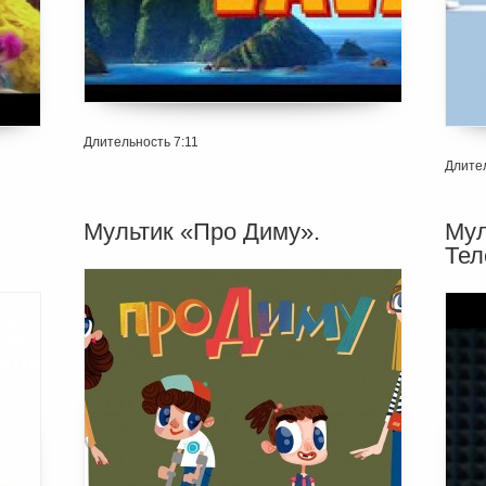
Длительность 7:11
Длител
Мультик «Про Диму».
Мул
Тел