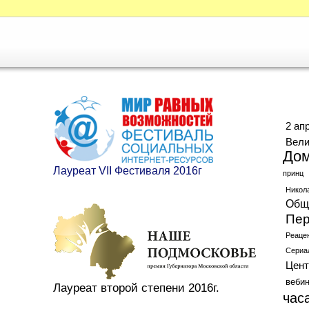
Ме
2 ап
Вели
До
Лауреат VII Фестиваля 2016г
принц
Никол
Общ
Пер
Реаце
Сериа
Цент
веби
Лауреат второй степени 2016г.
час