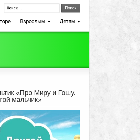
Поиск
торе
Взрослым
Детям
ьтик «Про Миру и Гошу.
гой мальчик»