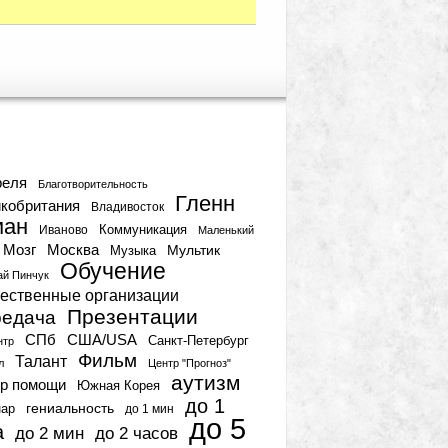
тки
реля
Благотворительность
Гленн
кобритания
Владивосток
ман
Коммуникация
Иваново
Маленький
Мозг
Москва
Мультик
Музыка
Обучение
ай Пинчук
ественные организации
Презентации
едача
СПб
США/USA
Санкт-Петербург
нтр
Фильм
Талант
л
Центр "Прогноз"
аутизм
р помощи
Южная Корея
до 1
гениальность
нар
до 1 мин
до 5
а
до 2 мин
до 2 часов