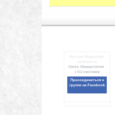
Аутизм. Видеосайт
autizmru.ru
Группа: Общедоступная ·
1 512 участников
Присоединиться к
группе на Facebook