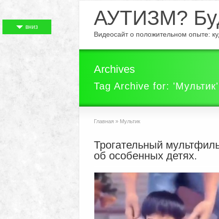
АУТИЗМ? Буд
вниз
Видеосайт о положительном опыте: куд
Archives
Tag Archive for: 'Мультик'
Главная
»
Мультик
Трогательный мультфил
об особенных детях.