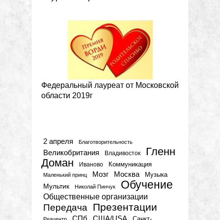
Федеральный лауреат от Московской
области 2019г
Метки
2 апреля
Благотворительность
Гленн
Великобритания
Владивосток
Доман
Коммуникация
Иваново
Мозг
Москва
Музыка
Маленький принц
Обучение
Мультик
Николай Пинчук
Общественные организации
Презентации
Передача
СПб
США/USA
Санкт-
Реацентр