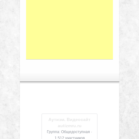
Аутизм. Видеосайт
autizmru.ru
Группа: Общедоступная ·
1 512 участников