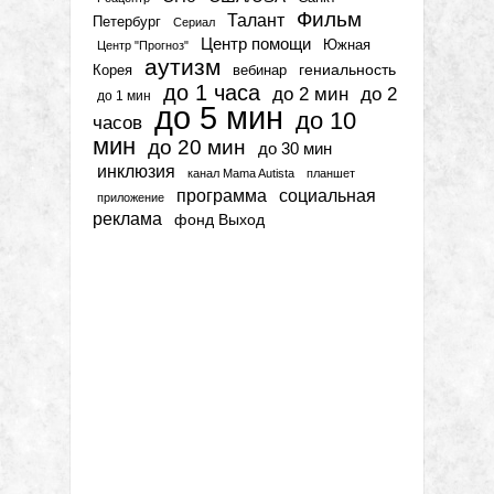
Фильм
Талант
Петербург
Сериал
Центр помощи
Южная
Центр "Прогноз"
аутизм
гениальность
вебинар
Корея
до 1 часа
до 2 мин
до 2
до 1 мин
до 5 мин
до 10
часов
мин
до 20 мин
до 30 мин
инклюзия
канал Mama Autista
планшет
программа
социальная
приложение
реклама
фонд Выход